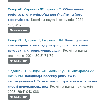
5) у Східній Європі з використанням ГНСС-
Согор АР
,
Марченко ДО
,
Крива ХО
.
Обчислення
технологій
регіонального еліпсоїда для України та його
ефектиіність
. Космічна наука і технологія. 2024
;30(5):87-95.
Детальніше
про Обчислення регіонального еліпсоїда для
України та його ефектиіність
Согор АР
,
Сідоров ІС
,
Смірнова ОМ
.
Застосування
сингулярного розкладу матриці при розв'язанні
некоректних геодезмчних задач
. Космічна наука і
технологія. 2024 ;30(3):71-79.
Детальніше
про Застосування сингулярного розкладу матриці
при розв'язанні некоректних геодезмчних задач
Федонюк ТП
,
Скидан ОВ
,
Мельничук ТВ
,
Зимароєва АА
,
Пазич ВМ
.
Ландшафт басейну річки Уж із
застосуванням ГІС-технологій: стратегія покращення
якості поверхневих вод
. Космічна наука і технологія.
2023 ;29(4):043-066.
Детальніше
про Ландшафт басейну річки Уж із застосуванням
ГІС-технологій: стратегія покращення якості