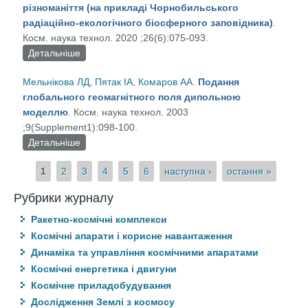
різноманіття (на прикладі Чорнобильського
радіаційно-екологічного біосферного заповідника)
.
Косм. наука технол. 2020 ;26(6):075-093.
Детальніше
про Перспективи та основні аспекти застосування
ГІС-технологій для моніторингу біологічного
Мельнікова ЛД
,
Пятак ІА
,
Комаров АА
.
Подання
різноманіття (на прикладі Чорнобильського
глобального геомагнітного поля дипольною
радіаційно-екологічного біосферного
моделлю
. Косм. наука технол. 2003
заповідника)
;9(Supplement1):098-100.
Детальніше
про Подання глобального геомагнітного поля
дипольною моделлю
Сторінки
1
2
3
4
5
6
наступна ›
остання »
Рубрики журналу
Ракетно-космічні комплекси
Космічні апарати і корисне навантаження
Динаміка та управління космічними апаратами
Космічні енергетика і двигуни
Космічне приладобудування
Дослідження Землі з космосу