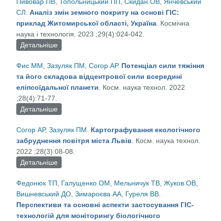
Пивовар ПВ
,
Топольницький ПП
,
Скидан ОВ
,
Янчевський
поверхневих вод
СЛ
.
Аналіз змін земного покриту на основі ГІС:
приклад Житомирської області, Україна
. Космічна
наука і технологія. 2023 ;29(4):024-042.
Детальніше
про Аналіз змін земного покриту на основі ГІС:
приклад Житомирської області, Україна
Фис ММ
,
Зазуляк ПМ
,
Согор АР
.
Потенціал сили тяжіння
та його складова відцентрової сили всередині
еліпсоїдальної планети
. Косм. наука технол. 2022
;28(4):71-77.
Детальніше
про Потенціал сили тяжіння та його складова
відцентрової сили всередині еліпсоїдальної
Согор АР
,
Зазуляк ПМ
.
Картографування екологічного
планети
забруднення повітря міста Львів
. Косм. наука технол.
2022 ;28(3):08-08.
Детальніше
про Картографування екологічного забруднення
повітря міста Львів
Федонюк ТП
,
Галущенко ОМ
,
Мельничук ТВ
,
Жуков ОВ
,
Вишневський ДО
,
Зимароєва АА
,
Гуреля ВВ
.
Перспективи та основні аспекти застосування ГІС-
технологій для моніторингу біологічного