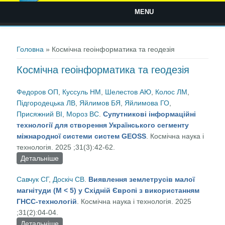
MENU
Ви є тут
Головна
» Космічна геоінформатика та геодезія
Космічна геоінформатика та геодезія
Федоров ОП
,
Куссуль НМ
,
Шелестов АЮ
,
Колос ЛМ
,
Підгородецька ЛВ
,
Яйлимов БЯ
,
Яйлимова ГО
,
Присяжний ВI
,
Мороз ВС
.
Супутникові інформаційні
технології для створення Українського сегменту
міжнародної системи систем GEOSS
. Космічна наука і
технологія. 2025 ;31(3):42-62.
Детальніше
про Супутникові інформаційні технології для
створення Українського сегменту міжнародної
Савчук СГ
,
Доскіч СВ
.
Виявлення землетрусів малої
системи систем GEOSS
магнітуди (M < 5) у Східній Європі з використанням
ГНСС-технологій
. Космічна наука і технологія. 2025
;31(2):04-04.
Детальніше
про Виявлення землетрусів малої магнітуди (M <