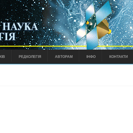
ХІВ
РЕДКОЛЕГІЯ
АВТОРАМ
ІНФО
КОНТАКТИ