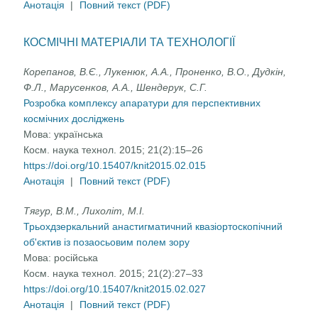
Анотація
|
Повний текст (PDF)
КОСМІЧНІ МАТЕРІАЛИ ТА ТЕХНОЛОГІЇ
Корепанов, В.Є., Лукенюк, А.А., Проненко, В.О., Дудкін,
Ф.Л., Марусенков, А.А., Шендерук, С.Г.
Розробка комплексу апаратури для перспективних
космічних досліджень
Мова:
українська
Косм. наука технол. 2015; 21(2):15–26
https://doi.org/10.15407/knit2015.02.015
Анотація
|
Повний текст (PDF)
Тягур, В.М., Лихоліт, М.І.
Трьохдзеркальний анастигматичний квазіортоскопічний
об'єктив із позаосьовим полем зору
Мова:
російська
Косм. наука технол. 2015; 21(2):27–33
https://doi.org/10.15407/knit2015.02.027
Анотація
|
Повний текст (PDF)