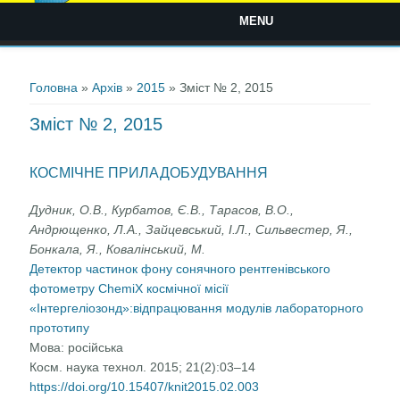
MENU
Ви є тут
Головна
»
Архів
»
2015
» Зміст № 2, 2015
Зміст № 2, 2015
КОСМІЧНЕ ПРИЛАДОБУДУВАННЯ
Дудник, О.В., Курбатов, Є.В., Тарасов, В.О.,
Андрющенко, Л.А., Зайцевський, І.Л., Сильвестер, Я.,
Бонкала, Я., Ковалінський, М.
Детектор частинок фону сонячного рентгенівського
фотометру ChemiX космічної місії
«Інтергеліозонд»:відпрацювання модулів лабораторного
прототипу
Мова:
російська
Косм. наука технол. 2015; 21(2):03–14
https://doi.org/10.15407/knit2015.02.003