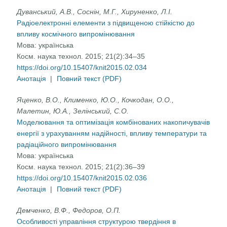
Дуванський, А.В., Соснін, М.Г., Хируненко, Л.І.
Радіоелектронні елементи з підвищеною стійкістю до
впливу космічного випромінювання
Мова:
українська
Косм. наука технол. 2015; 21(2):34–35
https://doi.org/10.15407/knit2015.02.034
Анотація
|
Повний текст (PDF)
Яценко, В.О., Клименко, Ю.О., Кочкодан, О.О.,
Малетин, Ю.А., Зелінський, С.О.
Моделювання та оптимізація комбінованих накопичувачів
енергії з урахуванням надійності, впливу температури та
радіаційного випромінювання
Мова:
українська
Косм. наука технол. 2015; 21(2):36–39
https://doi.org/10.15407/knit2015.02.036
Анотація
|
Повний текст (PDF)
Демченко, В.Ф., Федоров, О.П.
Особливості управління структурою твердіння в