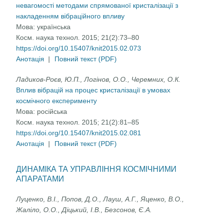
невагомості методами спрямованої кристалізації з
накладенням вібраційного впливу
Мова:
українська
Косм. наука технол. 2015; 21(2):73–80
https://doi.org/10.15407/knit2015.02.073
Анотація
|
Повний текст (PDF)
Ладиков-Роєв, Ю.П., Логінов, О.О., Черемних, О.К.
Вплив вібрацій на процес кристалізації в умовах
космічного експерименту
Мова:
російська
Косм. наука технол. 2015; 21(2):81–85
https://doi.org/10.15407/knit2015.02.081
Анотація
|
Повний текст (PDF)
ДИНАМІКА ТА УПРАВЛІННЯ КОСМІЧНИМИ
АПАРАТАМИ
Луценко, В.І., Попов, Д.О., Лауш, А.Г., Яценко, В.О.,
Жаліло, О.О., Діцький, І.В., Безсонов, Є.А.