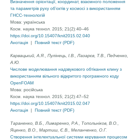
Визначення орієнтації, координат, взаємного положення
та параметрів руху об’єктів у космосі з використанням
ГНСС-технологій
Мова:
українська
Косм. наука технол. 2015; 21(2):40–46
https://doi.org/10.15407/knit2015.02.040
Анотація
|
Повний текст (PDF)
Карвацький, А.Я., Пулінець, І.В., Лазарєв, Т.В., Педченко,
А.Ю.
Числове моделювання надзвукового обтікання клину з
використанням вільного відкритого програмного коду
OpenFOAM
Мова:
російська
Косм. наука технол. 2015; 21(2):47–52
https://doi.org/10.15407/knit2015.02.047
Анотація
|
Повний текст (PDF)
Тараненко, В.Б., Лимаренко, Р.А., Топольніков, В.О.,
Яценко, В.О., Мартиш, Є.В., Меланченко, О.Г.
Створення інтелектуальної системи керування процесом