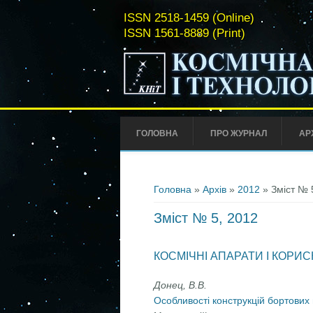
ISSN 2518-1459 (Online)
ISSN 1561-8889 (Print)
ГОЛОВНА
ПРО ЖУРНАЛ
АР
Ви є тут
Головна
»
Архів
»
2012
» Зміст № 
Зміст № 5, 2012
КОСМІЧНІ АПАРАТИ І КОР
Донец, В.В.
Особливості конструкцій бортових 