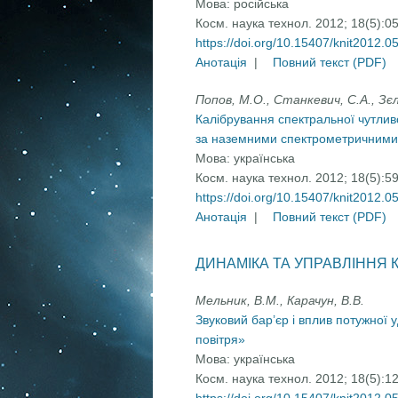
Мова:
російська
Косм. наука технол. 2012; 18(5):0
https://doi.org/10.15407/knit2012.0
Анотація
|
Повний текст (PDF)
Попов, М.О., Станкевич, С.А., Зєли
Калібрування спектральної чутлив
за наземними спектрометричними 
Мова:
українська
Косм. наука технол. 2012; 18(5):5
https://doi.org/10.15407/knit2012.0
Анотація
|
Повний текст (PDF)
ДИНАМІКА ТА УПРАВЛІННЯ
Мельник, В.М., Карачун, В.В.
Звуковий бар’єр і вплив потужної у
повітря»
Мова:
українська
Косм. наука технол. 2012; 18(5):1