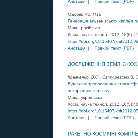
Анотація
|
Повний текст (PDF)
Маловичко, П.П.
Генерація альвенівських хвиль в 
Мова:
російська
Косм. наука технол. 2012; 18(5):4
https://doi.org/10.15407/knit2012.0
Анотація
|
Повний текст (PDF)
ДОСЛІДЖЕННЯ ЗЕМЛІ З КО
Кравченко, В.О., Євтушевський, О.
Віддалені тропосферно-стратосфер
антарктичного озону
Мова:
українська
Косм. наука технол. 2012; 18(5):4
https://doi.org/10.15407/knit2012.0
Анотація
|
Повний текст (PDF)
РАКЕТНО-КОСМІЧНІ КОМПЛ