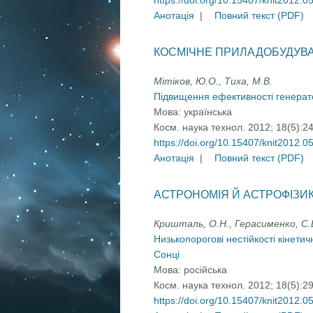
https://doi.org/10.15407/knit2012.0
Анотація
|
Повний текст (PDF)
КОСМІЧНЕ ПРИЛАДОБУДУВ
Мітіков, Ю.О., Тиха, M.В.
Підвищення ефективності генерат
Мова:
українська
Косм. наука технол. 2012; 18(5):2
https://doi.org/10.15407/knit2012.0
Анотація
|
Повний текст (PDF)
АСТРОНОМІЯ Й АСТРОФІЗИ
Кришталь, О.Н., Герасименко, С.В
Низькопорогові нестійкості кінети
Сонці
Мова:
російська
Косм. наука технол. 2012; 18(5):2
https://doi.org/10.15407/knit2012.0