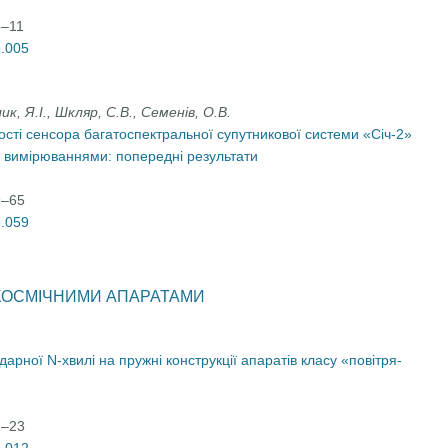
5–11
5.005
к, Я.І., Шкляр, С.В., Семенів, О.В.
ості сенсора багатоспектральної супутникової системи «Січ-2»
вимірюваннями: попередні результати
9–65
5.059
 КОСМІЧНИМИ АПАРАТАМИ
дарної N-хвилі на пружні конструкції апаратів класу «повітря-
2–23