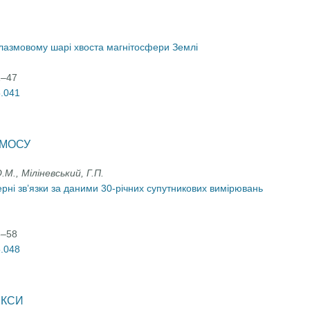
плазмовому шарі хвоста магнітосфери Землі
1–47
5.041
СМОСУ
М., Міліневський, Г.П.
ні зв’язки за даними 30-річних супутникових вимірювань
8–58
5.048
ЕКСИ