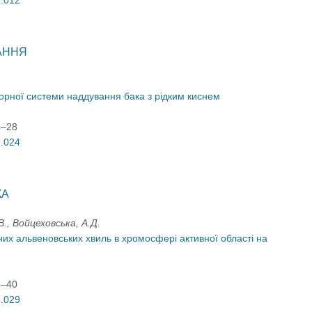
5.012
АННЯ
орної системи наддування бака з рідким киснем
4–28
5.024
КА
., Войцеховська, А.Д.
чних альвеновських хвиль в хромосфері активної області на
9–40
5.029