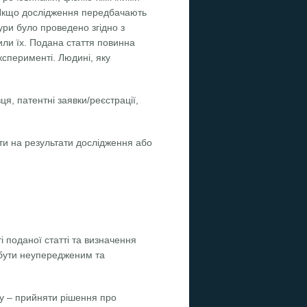
 Якщо дослідження передбачають
ури було проведено згідно з
или їх. Подана стаття повинна
ксперименті. Людині, яку
я, патентні заявки/реєстрації,
ути на результати дослідження або
і поданої статті та визначення
 бути неупередженим та
ру – прийняти рішення про