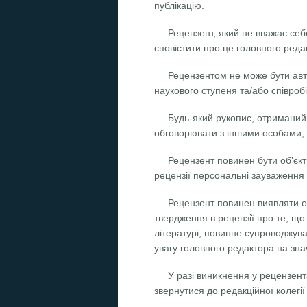
публікацію.
Рецензент, який не вважає себ
сповістити про це головного реда
Рецензентом не може бути авто
наукового ступеня та/або співробі
Будь-який рукопис, отриманий
обговорювати з іншими особами, з
Рецензент повинен бути об’єк
рецензії персональні зауваження 
Рецензент повинен виявляти оп
твердження в рецензії про те, що
літературі, повинне супроводжув
увагу головного редактора на зна
У разі виникнення у рецензент
звернутися до редакційної колегії