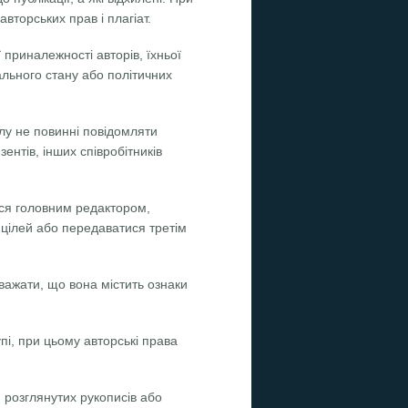
торських прав і плагіат.
 приналежності авторів, їхньої
іального стану або політичних
алу не повинні повідомляти
ентів, інших співробітників
ися головним редактором,
 цілей або передаватися третім
вважати, що вона містить ознаки
упі, при цьому авторські права
 розглянутих рукописів або