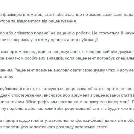
е фахівцем в тематиці статті або знає, що не зможе своєчасно нада
ктора та відмовитися від рецензування.
р або співавтор поданої на рецензію роботи. Це стосується й науко
тників підрозділу, в якому працює автор публікації.
 експертом від редакції на рецензування, є конфіденційним докуме
а винятком особливих випадків, коли рецензент потребує спеціальн
тивним. Рецензент повинен висловлювати свою думку чітко й аргум
автору.
убліковані статті, які стосуються рецензованої статті, проте не про
 деякі спостереження, висновок або аргумент з рецензованої статті 
атися точним бібліографічним посиланням на джерело інформації. 
чну подібність або частковий збіг рецензованої статті з будь-якою 
а підозри щодо плагіату, авторства чи фальсифікації даних він в о
 з пропозицією колективного розгляду авторської статті.