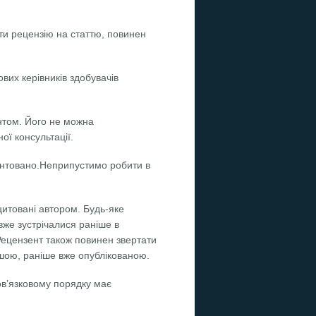
ти рецензію на статтю, повинен
вих керівників здобувачів
нтом. Його не можна
ої консультації.
ентовано.Неприпустимо робити в
цитовані автором. Будь-яке
вже зустрічалися раніше в
Рецензент також повинен звертати
іншою, раніше вже опублікованою.
бов’язковому порядку має