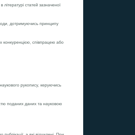
 літературі статей зазначеної
игоди, дотримуючись принципу
их конкуренцією, співпрацею або
 наукового рукопису, керуючись
істю поданих даних та науковою
 публікації, а які відхилені. При