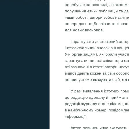
перебуває на розгляді, а також м
порушення етики публікацій та да
іншій роботі, автори зобов’язані 
попереднього. Дослівне копіюванн
для нових висновків.
Гарантувати достовірний авторс
інтелектуальний внесок в її конц
(чи організаціям), які брали учас
гарантувати, що всі співавтори оз
всі зазначені в статті автори нес
відповідають кожен за свій особи
неприпустимо вказувати осіб, які 
У разі виявлення істотних поми
це редакцію журналу й приймати 
редакції журналу стане відомо, що
в найближчому номері повідомлен
інформації.
Автор повинен чітко вказувати 