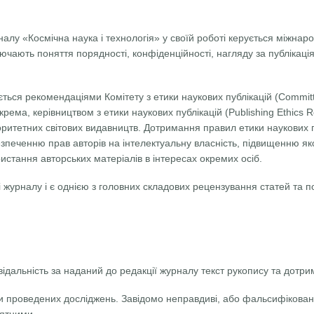
налу «Космічна наука і технологія» у своїй роботі керується міжн
ючають поняття порядності, конфіденційності, нагляду за публікац
ється рекомендаціями Комітету з етики наукових публікацій (Committe
окрема, керівництвом з етики наукових публікацій (Publishing Ethics R
оритетних світових видавництв. Дотримання правил етики наукових 
зпеченню прав авторів на інтелектуальну власність, підвищенню як
стання авторських матеріалів в інтересах окремих осіб.
 журналу і є однією з головних складових рецензування статей та 
ідальність за наданий до редакції журналу текст рукопису та дотри
ти проведених досліджень. Завідомо неправдиві, або фальсифікова