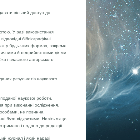
давати вільний доступ до
отою. У разі використання
відповідні бібліографічні
іат у будь-яких формах, зокрема
тичними й неприйнятними діями.
бки і власного авторського
даних результатів наукового
 поданої наукової роботи.
ння при виконанні ослідження.
 особами, не повинна
нні бути відкритими. Навіть якщо
отримано і подано до редакції.
ший журнал і який наразі