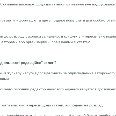
’єктивний висновок щодо достатності цитування вже надрукованих в
овувати інформацію та ідеї з поданої йому статті для особистої в
 до розгляду рукописи за наявності конфлікту інтересів, викликан
авторами або організаціями, пов’язаними зі статтею.
іяльності редакційної колегії
акція журналу несуть відповідальність за оприлюднення авторського
пами:
блікацію головний редактор наукового журналу керується достовірн
мати власних інтересів щодо статей, які подано на розгляд.
 відповідальність за рішення про те, які з статей будуть прийняті до