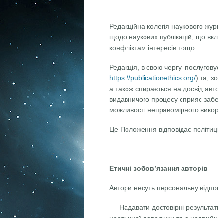
Редакційна колегія наукового жур
щодо наукових публікацій, що вкл
конфліктам інтересів тощо.
Редакція, в свою чергу, послугову
https://publicationethics.org/
) та, з
а також спирається на досвід авт
видавничого процесу сприяє забе
можливості неправомірного викори
Це Положення відповідає політиці
Етичні зобов’язання авторів
Автори несуть персональну відпов
Надавати достовірні результа