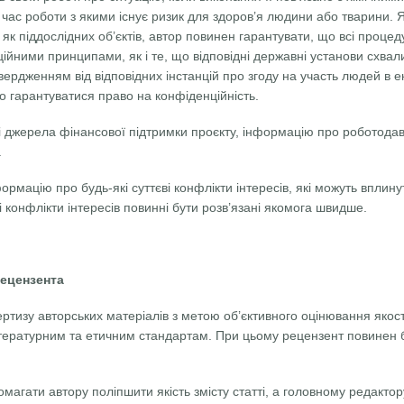
час роботи з якими існує ризик для здоров’я людини або тварини.
к піддослідних об’єктів, автор повинен гарантувати, що всі процед
ційними принципами, як і те, що відповідні державні установи схвал
ердженням від відповідних інстанцій про згоду на участь людей в е
о гарантуватися право на конфіденційність.
сі джерела фінансової підтримки проєкту, інформацію про роботодавц
.
ормацію про будь-які суттєві конфлікти інтересів, які можуть вплин
і конфлікти інтересів повинні бути розв’язані якомога швидше.
рецензента
ртизу авторських матеріалів з метою об’єктивного оцінювання якост
, літературним та етичним стандартам. При цьому рецензент повинен
магати автору поліпшити якість змісту статті, а головному редакто