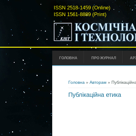
ISSN 2518-1459 (Online)
ISSN 1561-8889 (Print)
ГОЛОВНА
ПРО ЖУРНАЛ
АР
Ви є тут
Головна
»
Авторам
» Публікаційн
Публікаційна етика