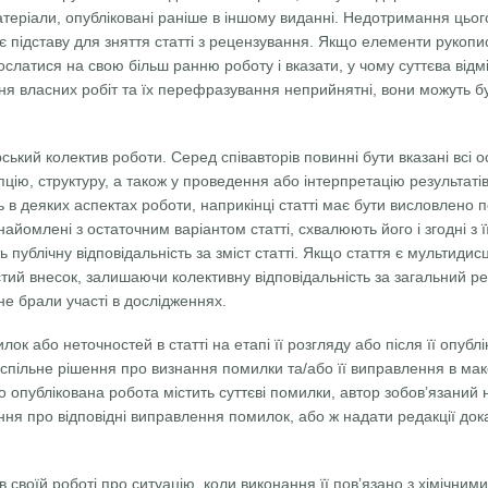
атеріали, опубліковані раніше в іншому виданні. Недотримання цьог
є підставу для зняття статті з рецензування. Якщо елементи рукопи
послатися на свою більш ранню роботу і вказати, у чому суттєва відм
я власних робіт та їх перефразування неприйнятні, вони можуть бу
ький колектив роботи. Серед співавторів повинні бути вказані всі ос
епцію, структуру, а також у проведення або інтерпретацію результат
ть в деяких аспектах роботи, наприкінці статті має бути висловлено 
найомлені з остаточним варіантом статті, схвалюють його і згодні з ї
уть публічну відповідальність за зміст статті. Якщо стаття є мультид
стий внесок, залишаючи колективну відповідальність за загальний ре
не брали участі в дослідженнях.
лок або неточностей в статті на етапі її розгляду або після її опуб
спільне рішення про визнання помилки та/або її виправлення в мак
 опублікована робота містить суттєві помилки, автор зобов’язаний н
ня про відповідні виправлення помилок, або ж надати редакції док
в своїй роботі про ситуацію, коли виконання її пов’язано з хімічни