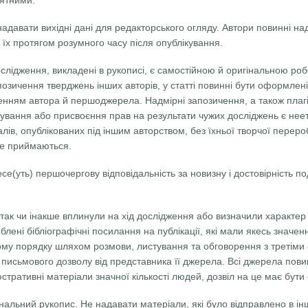
нятними.
надавати вихідні дані для редакторського огляду. Автори повинні на
 їх протягом розумного часу після опублікування.
слідження, викладені в рукописі, є самостійною й оригінальною роб
озичення тверджень інших авторів, у статті повинні бути оформлені 
енням автора й першоджерела. Надмірні запозичення, а також плаг
ування або присвоєння прав на результати чужих досліджень є нее
алів, опублікованих під іншим авторством, без їхньої творчої переро
е приймаються.
се(уть) першочергову відповідальність за новизну і достовірність по
і так чи інакше вплинули на хід дослідження або визначили характер
облені бібліографічні посилання на публікації, які мали якесь значе
му порядку шляхом розмови, листування та обговорення з третіми
 письмового дозволу від представника її джерела. Всі джерела пови
стративні матеріали значної кількості людей, дозвіл на це має бути 
інальний рукопис. Не надавати матеріали, які було відправлено в ін