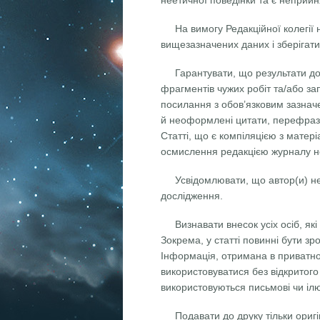
неетичної поведінки та є неприй
На вимогу Редакційної колегії 
вищезазначених даних і зберігати
Гарантувати, що результати до
фрагментів чужих робіт та/або зап
посилання з обов’язковим зазнач
й неоформлені цитати, перефраз
Статті, що є компіляцією з матері
осмислення редакцією журналу н
Усвідомлювати, що автор(и) не
дослідження.
Визнавати внесок усіх осіб, як
Зокрема, у статті повинні бути зр
Інформація, отримана в приватно
використовуватися без відкритого
використовуються письмові чи ілю
Подавати до друку тільки ориг