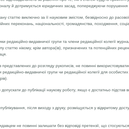
урналу й дотримується юридичних засад, попереджуючи порушення ав
ну статтю виключно за її науковим змістом, безвідносно до расової
лігійних переконань, національності, громадянства, походження, соц
ики редакційно-видавничої групи та члени редакційної колегії журн
 статтю нікому, крім автора(ів), призначених та потенційних реценз
вця.
 з представлених до розгляду рукописів, не повинні використовуват
и редакційно-видавничої групи чи редакційної колегії для особистих
ів).
допускати до публікації наукову роботу, якщо є достатньо підстав 
 опублікування, після виходу з друку, розміщується у відкритому дост
идавцем не повинні залишати без відповіді претензії, що стосуються