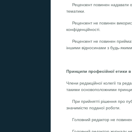
Рецензент повинен надавати об
тематики.
Рецензент не повинен використ
конфіденційності.
Рецензент не повинен приймати
іншими відносинами з будь-якими 
Принципи професійної етики в д
Члени редакційної колегії та ред
такими основоположними принци
При прийнятті рішення про пу
значимістю поданої роботи.
Головний редактор не повинен 
Головний редактор журналу несе