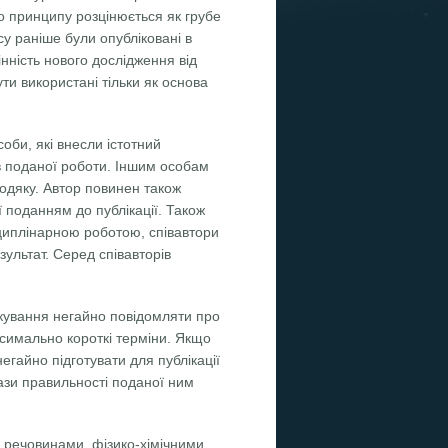
о принципу розцінюється як грубе
су раніше були опубліковані в
інність нового дослідження від
ти використані тільки як основа
оби, які внесли істотний
ів поданої роботи. Іншим особам
подяку. Автор повинен також
ї поданням до публікації. Також
исциплінарною роботою, співавтори
зультат. Серед співавторів
лікування негайно повідомляти про
симально короткі терміни. Якщо
егайно підготувати для публікації
ази правильності поданої ним
ми речовинами, фізико-хімічними