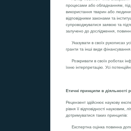
процесами або обладнанням, під 
використання тварин або людини я
відповідними законами та інститу
супроводжуватися заявою та підтв
залучено до дослідження, повинн
Указувати в своїх рукописах у
гранти та інші види фінансування
Розкривати в своїх роботах інф
їхню інтерпретацію. Усі потенційн
Етичні принципи в діяльності 
Рецензент здійснює наукову експе
рівня її відповідності науковим
дотримуватися таких принципів:
Експертна оцінка повинна допо