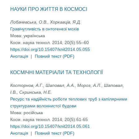
НАУКИ ПРО ЖИТТЯ В КОСМОСІ
Лобачевська, О.В., Хоркавців, Я.Д.
Гравічутливість в онтогенезі мохів
Мова:
українська
Косм. наука технол. 2014; 20(5):55–60
https://doi.org/10.15407/knit2014.05.055
Анотація
|
Повний текст (PDF)
КОСМІЧНІ МАТЕРІАЛИ ТА ТЕХНОЛОГІЇ
Косторнов, А.Г., Шаповал, А.А., Мороз, А.Л., Шаповал,
І.В., Скринська, Н.Е.
Ресурс та надійність роботи теплових труб з капілярними
структурами волокнистої будови
Мова:
російська
Косм. наука технол. 2014; 20(5):61-65
https://doi.org/10.15407/knit2014.05.061
Анотація
|
Повний текст (PDF)