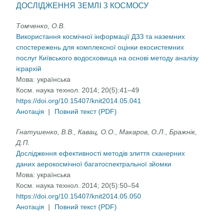
ДОСЛІДЖЕННЯ ЗЕМЛІ З КОСМОСУ
Томченко, О.В.
Використання космічної інформації ДЗЗ та наземних
спостережень для комплексної оцінки екосистемних
послуг Київського водосховища на основі методу аналізу
ієрархій
Мова:
українська
Косм. наука технол. 2014; 20(5):41–49
https://doi.org/10.15407/knit2014.05.041
Анотація
|
Повний текст (PDF)
Гнатушенко, В.В., Кавац, О.О., Макаров, О.Л., Бражнік,
Д.П.
Дослідження ефективності методів злиття сканерних
даних аерокосмічної багатоспектральної зйомки
Мова:
українська
Косм. наука технол. 2014; 20(5):50–54
https://doi.org/10.15407/knit2014.05.050
Анотація
|
Повний текст (PDF)