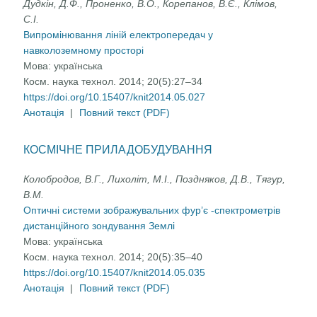
Дудкін, Д.Ф., Проненко, В.О., Корепанов, В.Є., Клімов,
С.І.
Випромінювання ліній електропередач у
навколоземному просторі
Мова:
українська
Косм. наука технол. 2014; 20(5):27–34
https://doi.org/10.15407/knit2014.05.027
Анотація
|
Повний текст (PDF)
КОСМІЧНЕ ПРИЛАДОБУДУВАННЯ
Колобродов, В.Г., Лихоліт, М.І., Поздняков, Д.В., Тягур,
В.М.
Оптичні системи зображувальних фур’є -спектрометрів
дистанційного зондування Землі
Мова:
українська
Косм. наука технол. 2014; 20(5):35–40
https://doi.org/10.15407/knit2014.05.035
Анотація
|
Повний текст (PDF)