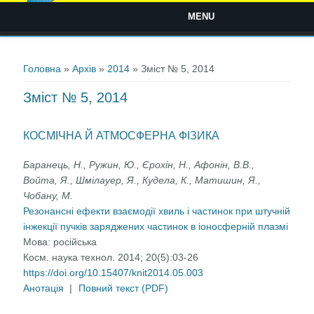
MENU
Ви є тут
Головна
»
Архів
»
2014
» Зміст № 5, 2014
Зміст № 5, 2014
КОСМІЧНА Й АТМОСФЕРНА ФІЗИКА
Баранець, Н., Ружин, Ю., Єрохін, Н., Афонін, В.В.,
Войта, Я., Шмілауер, Я., Кудела, К., Матишин, Я.,
Чобану, М.
Резонансні ефекти взаємодії хвиль і частинок при штучній
інжекції пучків заряджених частинок в іоносферній плазмі
Мова:
російська
Косм. наука технол. 2014; 20(5):03-26
https://doi.org/10.15407/knit2014.05.003
Анотація
|
Повний текст (PDF)