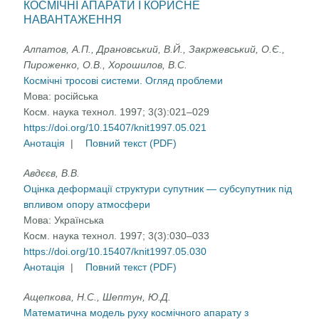
КОСМІЧНІ АПАРАТИ І КОРИСНЕ
НАВАНТАЖЕННЯ
Алпатов, А.П., Драновський, В.Й., Закржевський, О.Є.,
Пироженко, О.В., Хорошилов, В.С.
Космічні тросові системи. Огляд проблеми
Мова:
російська
Косм. наука технол. 1997; 3(3):021–029
https://doi.org/10.15407/knit1997.05.021
Анотація
|
Повний текст (PDF)
Авдєєв, В.В.
Оцінка деформації структури супутник — субсупутник під
впливом опору атмосфери
Мова:
Українська
Косм. наука технол. 1997; 3(3):030–033
https://doi.org/10.15407/knit1997.05.030
Анотація
|
Повний текст (PDF)
Ащепкова, Н.С., Шептун, Ю.Д.
Математична модель руху космічного апарату з