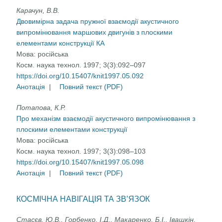
Карачун, В.В.
Двовимірна задача пружної взаємодії акустичного
випромінювання маршових двигунів з плоскими
елементами конструкції КА
Мова:
російська
Косм. наука технол. 1997; 3(3):092–097
https://doi.org/10.15407/knit1997.05.092
Анотація
|
Повний текст (PDF)
Потапова, К.Р.
Про механізм взаємодії акустичного випромінювання з
плоскими елементами конструкції
Мова:
російська
Косм. наука технол. 1997; 3(3):098–103
https://doi.org/10.15407/knit1997.05.098
Анотація
|
Повний текст (PDF)
КОСМІЧНА НАВІГАЦІЯ ТА ЗВ’ЯЗОК
Стасєв, Ю.В., Горбенко, І.Д., Макаренко, Б.І., Івашкін,