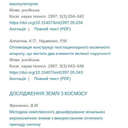
маніпулятором
Мова:
російська
Косм. наука технол. 1997; 3(3):034–042
https://doi.org/10.15407/knit1997.05.034
Анотація
|
Повний текст (PDF)
Алпатов, А.П., Науменко, Р.М.
Оптимізація конструкції геостационарного космічного
апарату, що містить два елементи великої парусності
Мова:
російська
Косм. наука технол. 1997; 3(3):043–046
https://doi.org/10.15407/knit1997.05.043
Анотація
|
Повний текст (PDF)
ДОСЛІДЖЕННЯ ЗЕМЛІ З КОСМОСУ
Фроленко, В.М.
Методика комплексного дешифрування зональних
аерокосмічних знімків з використанням оптичного
приладу синтезу