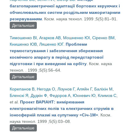
багатопараметричної адаптації бортових керуючих і
обчислювальних систем роздільним мажоритарним
резервуванням
. Косм. наука технол. 1999 ;5(5):81–91.
Детальніше
про Методи багатопараметричної адаптації
бортових керуючих і обчислювальних систем
Тимошенко ВІ
,
Агарков АВ
,
Мошненко ЮІ
,
Сіренко ВМ
,
роздільним мажоритарним резервуванням
Книшенко ЮВ
,
Ляшенко ЮГ
.
Проблеми
термостатування і забезпечення збереження
космічного апарату в період передстартової
підготовки і при виведенні на орбіту
. Косм. наука
технол. . 1999 ;5(5):56–64.
Детальніше
про Проблеми термостатування і забезпечення
збереження космічного апарату в період
Корепанов В
,
Негода О
,
Лізунов Г
,
Аляйн Г
,
Баліхін М
,
передстартової підготовки і при виведенні на
Бленскі Я
,
Дудкін Ф
,
Федоров А
,
Юхневич Ю
,
Климов С
,
орбіту
et al.
Проект ВАРІАНТ: вимірювання
електромагнітних полів та електричних струмів в
іоносферній плазмі на супутнику «Січ-1М»
. Косм.
наука технол. 1999 ;5(5):03–08.
Детальніше
про Проект ВАРІАНТ: вимірювання