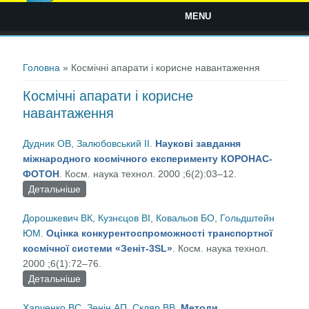
MENU
Ви є тут
Головна
» Космічні апарати і корисне навантаження
Космічні апарати і корисне
навантаження
Дудник ОВ
,
Залюбовський ІІ
.
Наукові завдання
міжнародного космічного експерименту КОРОНАС-
ФОТОН
. Косм. наука технол. 2000 ;6(2):03–12.
Детальніше
про Наукові завдання міжнародного космічного
експерименту КОРОНАС-ФОТОН
Дорошкевич ВК
,
Кузнєцов ВІ
,
Ковальов БО
,
Гольдштейн
ЮМ
.
Оцінка конкурентоспроможності транспортної
космічної системи «Зеніт-3SL»
. Косм. наука технол.
2000 ;6(1):72–76.
Детальніше
про Оцінка конкурентоспроможності транспортної
космічної системи «Зеніт-3SL»
Харченко ВС
,
Зенін АП
,
Скляр ВВ
.
Методи