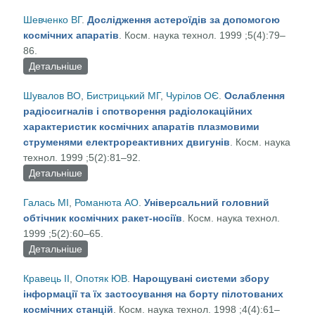
електромагнітних полів та електричних струмів в
Шевченко ВГ
.
Дослідження астероїдів за допомогою
іоносферній плазмі на супутнику «Січ-1М»
космічних апаратів
. Косм. наука технол. 1999 ;5(4):79–
86.
Детальніше
про Дослідження астероїдів за допомогою
космічних апаратів
Шувалов ВО
,
Бистрицький МГ
,
Чурілов ОЄ
.
Ослаблення
радіосигналів і спотворення радіолокаційних
характеристик космічних апаратів плазмовими
струменями електрореактивних двигунів
. Косм. наука
технол. 1999 ;5(2):81–92.
Детальніше
про Ослаблення радіосигналів і спотворення
радіолокаційних характеристик космічних
Галась МІ
,
Романюта АО
.
Універсальний головний
апаратів плазмовими струменями
обтічник космічних ракет-носіїв
. Косм. наука технол.
електрореактивних двигунів
1999 ;5(2):60–65.
Детальніше
про Універсальний головний обтічник космічних
ракет-носіїв
Кравець ІІ
,
Опотяк ЮВ
.
Нарощувані системи збору
інформації та їх застосування на борту пілотованих
космічних станцій
. Косм. наука технол. 1998 ;4(4):61–