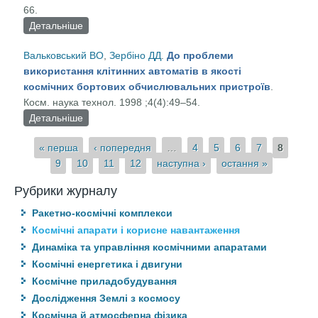
66.
Детальніше
про Нарощувані системи збору інформації та їх
застосування на борту пілотованих космічних
Вальковський ВО
,
Зербіно ДД
.
До проблеми
станцій
використання клітинних автоматів в якості
космічних бортових обчислювальних пристроїв
.
Косм. наука технол. 1998 ;4(4):49–54.
Детальніше
про До проблеми використання клітинних
автоматів в якості космічних бортових
Сторінки
« перша
‹ попередня
…
4
5
6
7
8
обчислювальних пристроїв
9
10
11
12
наступна ›
остання »
Рубрики журналу
Ракетно-космічні комплекси
Космічні апарати і корисне навантаження
Динаміка та управління космічними апаратами
Космічні енергетика і двигуни
Космічне приладобудування
Дослідження Землі з космосу
Космічна й атмосферна фізика