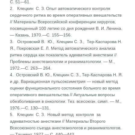
С. 51—61.
2. Клецкин С. З. Опыт автоматического контроля
сердечного ритма во время оперативных вмешательств
// Материалы Всероссийской конференции хирургов,
посвященный 100 летию со дня рождения В. И. Ленина.
— Казань, 1970.—С. 155—156.
3. Островский В. Ю., Клецкин С. З., Тер-Каспарова Н.
Я., Покровская Е. Л. Метод автоматического анализа
ритма сердца как показатель адекватной анестезии //
Проблемы анестезиологии и реаниматологии. — М.,
1972.—С. 263— 264.
4. Островский В. Ю., Клецкин С. З., Тер-Каспарова Н. Я.
и др. Вариационная пульсоксиметрия — новый метод
оценки функционального состояния больного во время
оперативного вмешательства // Актуальные вопросы
обезболивания в онкологии: Тез. всесоюзн. симп. — М.,
1976.—С. 130—131.
5. Клецкин С. З. Новый метод контроля за
адекватностью анестезии // Материалы Второго
Всесоюзного съезда анестезиологов и реаниматологов.
— Ташкент, 1977.— С. 440—442.