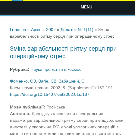
MENU
Ви є тут
Головна
»
Архів
»
2002
»
Додаток № 1(11)
» Зміна
варіабельності ритму серця при операційному стресі
Зміна варіабельності ритму серця при
операційному стресі
Рубрика:
Науки про життя в космосі
Фоменко, ОЗ
,
Вагін, СВ
,
Забашний, СІ
Косм. наука технол. 2002, 8 ;(Supplement1):187-191
https://doi.org/10.15407/knit2002.01s.187
Мова публікації:
Російська
Анотація:
Досліджувалися зміни спектральних
параметрів варіабельності ритму серця при епідуральній
анестезії у хворих на ІХС у ході урологічних операцій з
метою вивчення можливості використання цього методу