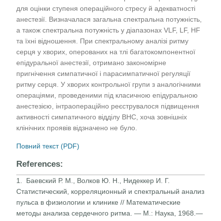
для оцінки ступеня операційного стресу й адекватності
анестезії. Визначалася загальна спектральна потужність,
а також спектральна потужність у діапазонах VLF, LF, HF
та їхні відношення. При спектральному аналізі ритму
серця у хворих, оперованих на тлі багатокомпонентної
епідуральної анестезії, отримано закономірне
пригнічення симпатичної і парасимпатичної регуляції
ритму серця. У хворих контрольної групи з аналогічними
операціями, проведеними під класичною епідуральною
анестезією, інтраопераційно реєструвалося підвищення
активності симпатичного відділу ВНС, хоча зовнішніх
клінічних проявів відзначено не було.
Повний текст (PDF)
References:
1. Баевский Р. М., Волков Ю. Н., Нидеккер И. Г.
Статистический, корреляционный и спектральный анализ
пульса в физиологии и клинике // Математические
методы анализа сердечного ритма. — М.: Наука, 1968.—