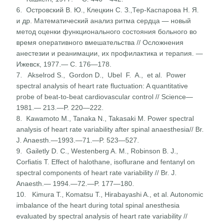
6. Островский В. Ю., Клецкин С. З.,Тер-Каспарова Н. Я.
и др. Математический анализ ритма сердца — новый
метод оценки функционального состояния больного во
время оперативного вмешательства // Осложнения
анестезии и реанимации, их профилактика и терапия. —
Ижевск, 1977.— С. 176—178.
7. Akselrod S., Gordon D., Ubel F. A., et al. Power
spectral analysis of heart rate fluctuation: A quantitative
probe of beat-to-beat cardiovascular control // Science—
1981.— 213.—P. 220—222.
8. Kawamoto M., Tanaka N., Takasaki M. Power spectral
analysis of heart rate variability after spinal anaesthesia// Br.
J. Anaesth.—1993.—71.—P. 523—527.
9. Gailetly D. C., Westenberg A. M., Robinson B. J.,
Corfiatis T. Effect of halothane, isoflurane and fentanyl on
spectral components of heart rate variability // Br. J.
Anaesth.— 1994.—72.—P. 177—180.
10. Kimura Т., Komatsu Т., Hirabayashi A., et al. Autonomic
imbalance of the heart during total spinal anesthesia
evaluated by spectral analysis of heart rate variability //