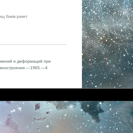
щ баків ракет.
яжений и деформаций при
шинострое­ния.—1965.—4.