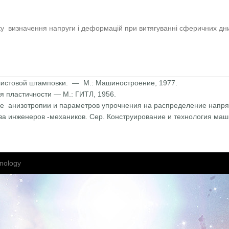
 визначення напруги і деформацій при витягуванні сферичних дни
листовой штамповки. — М.: Машиностроение, 1977.
я пластичности — М.: ГИТЛ, 1956.
е анизотропии и параметров упрочнения на распределение напр
б-ва инженеров -механиков. Сер. Конструирование и технология ма
nology