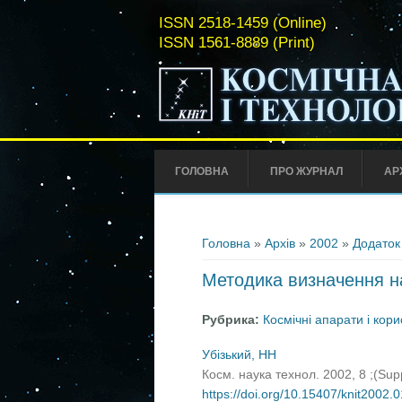
ISSN 2518-1459 (Online)
ISSN 1561-8889 (Print)
ГОЛОВНА
ПРО ЖУРНАЛ
АР
Ви є тут
Головна
»
Архів
»
2002
»
Додаток
Методика визначення н
Рубрика:
Космічні апарати і кор
Убізький, НН
Косм. наука технол. 2002, 8 ;(Su
https://doi.org/10.15407/knit2002.