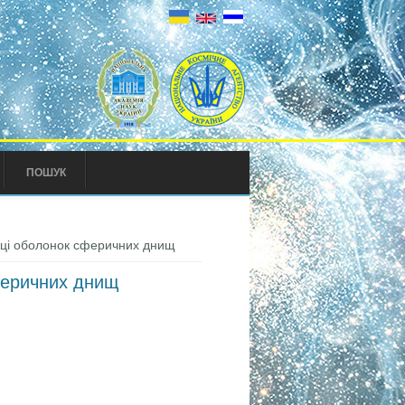
ПОШУК
жці оболонок сферичних днищ
феричних днищ