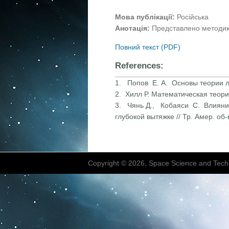
Мова публікації:
Російська
Анотація:
Представлено методику
Повний текст (PDF)
References:
1. Попов Е. А. Основы теории 
2. Хилл Р. Математическая теори
3. Чянь Д., Кобаяси С. Влияни
глубокой вытяжке // Тр. Амер. о
Copyright © 2026, Space Science and Tech