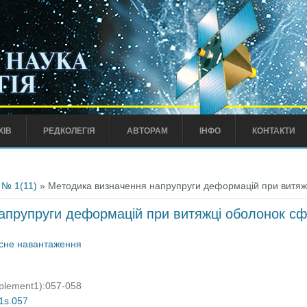
ХІВ
РЕДКОЛЕГІЯ
АВТОРАМ
ІНФО
КОНТАКТИ
 № 1(11)
» Методика визначення напрупруги деформацій при витя
апрупруги деформацій при витяжці оболонок с
исне навантаження
pplement1):057-058
01s.057