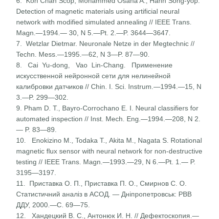
6. Koh Chan Scop, Mohammed Osana A., Hahn Song-yop.
Detection of magnetic materials using artificial neural
network with modified simulated annealing // IEEE Trans.
Magn.—1994.— 30, N 5.—Pt. 2.—P. 3644—3647.
7. Wetzlar Dietmar. Neuronale Netze in der Megtechnic //
Techn. Mess.—1995.—62, N 3—P. 87—90.
8. Cai Yu-dong, Vao Lin-Chang. Применение
искусственной нейронной сети для нелинейной
калибровки датчиков // Chin. I. Sci. Instrum.—1994.—15, N
3.—P. 299—302.
9. Pham D. T., Bayro-Corrochano E. I. Neural classifiers for
automated inspection // Inst. Mech. Eng.—1994.—208, N 2.
— P. 83—89.
10. Enokizino M., Todaka Т., Akita M., Nagata S. Rotational
magnetic flux sensor with neural network for non-destructive
testing // IEEE Trans. Magn.—1993.—29, N 6.—Pt. 1.— P.
3195—3197.
11. Приставка О. П., Приставка П. О., Смирнов С. О.
Статистичний аналіз в АСОД. — Дніпропетровськ: РВВ
ДДУ, 2000.—С. 69—75.
12. Хандецкий В. С., Антонюк И. Н. // Дефектоскопия.—