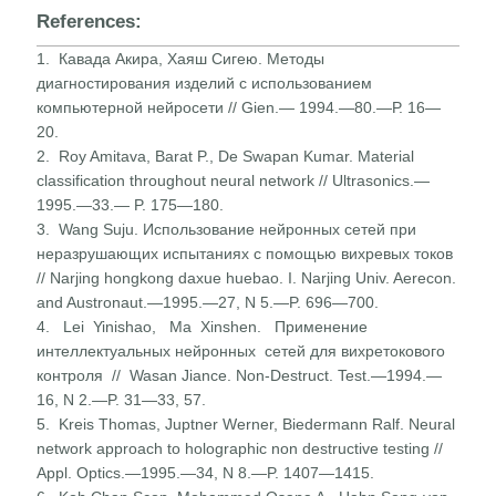
References:
1. Кавада Акира, Хаяш Сигею. Методы
диагностирования изделий с использованием
компьютерной нейросети // Gien.— 1994.—80.—Р. 16—
20.
2. Roy Amitava, Barat P., De Swapan Kumar. Material
classification throughout neural network // Ultrasonics.—
1995.—33.— P. 175—180.
3. Wang Suju. Использование нейронных сетей при
неразрушающих испытаниях с помощью вихревых токов
// Narjing hongkong daxue huebao. I. Narjing Univ. Aerecon.
and Austronaut.—1995.—27, N 5.—P. 696—700.
4. Lei Yinishao, Ma Xinshen. Применение
интеллектуальных нейронных сетей для вихретокового
контроля // Wasan Jiance. Non-Destruct. Test.—1994.—
16, N 2.—P. 31—33, 57.
5. Kreis Thomas, Juptner Werner, Biedermann Ralf. Neural
network approach to holographic non destructive testing //
Appl. Optics.—1995.—34, N 8.—P. 1407—1415.