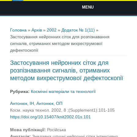
MENU
Ви є тут
Головна
»
Архів
»
2002
»
Додаток № 1(11)
»
Застосування нейронних сіток для розпізнавання
сигналів, отриманих методом вихреструмової
дефектоскопії
Застосування нейронних сіток для
розпізнавання сигналів, отриманих
методом вихреструмової дефектоскопії
Рубрика:
Космічні матеріали та технології
Антонюк, ІН
,
Антонюк, ОП
Косм. наука технол. 2002, 8 ;(Supplement1):101-105
https://doi.org/10.15407/knit2002.01s.101
Мова публікації:
Російська
Анотація:
Знедавна штучні нейронні сітки інтенсивно