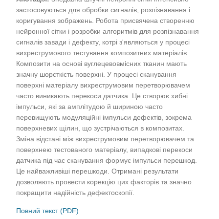
застосовуються для обробки сигналів, розпізнавання і
коригування зображень. Робота присвячена створенню
нейронної сітки і розробки алгоритмів для розпізнавання
сигналів завади і дефекту, котрі з'являються у процесі
вихреструмового тестування композитних матеріалів.
Композити на основі вуглецевовмісних тканин мають
значну шорсткість поверхні. У процесі сканування
поверхні матеріалу вихреструмовим перетворювачем
часто виникають перекоси датчика. Це створює хибні
імпульси, які за амплітудою й шириною часто
перевищують модуляційні імпульси дефектів, зокрема
поверхневих щілин, що зустрічаються в композитах.
Зміна відстані між вихреструмовим перетворювачем та
поверхнею тестованого матеріалу, випадкові перекоси
датчика під час сканування формує імпульси перешкод.
Це найважливіші перешкоди. Отримані результати
дозволяють провести корекцію цих факторів та значно
покращити надійність дефектоскопії.
Повний текст (PDF)