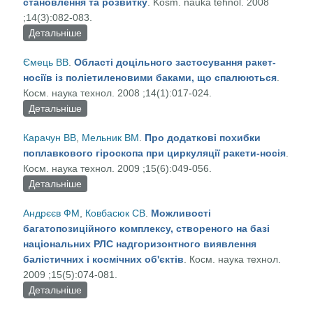
становлення та розвитку
. Kosm. nauka tehnol. 2008
;14(3):082-083.
Детальніше
про 45 років відкритому акціонерному товариству
«Український науково-дослідний інститут
Ємець ВВ
.
Області доцільного застосування ракет-
технології машинобудування» . Основні історичні
носіїв із поліетиленовими баками, що спалюються
.
дати становлення та розвитку
Косм. наука технол. 2008 ;14(1):017-024.
Детальніше
про Області доцільного застосування ракет-носіїв
із поліетиленовими баками, що спалюються
Карачун ВВ
,
Мельник ВМ
.
Про додаткові похибки
поплавкового гіроскопа при циркуляції ракети-носія
.
Косм. наука технол. 2009 ;15(6):049-056.
Детальніше
про Про додаткові похибки поплавкового
гіроскопа при циркуляції ракети-носія
Андрєєв ФМ
,
Ковбасюк СВ
.
Можливості
багатопозиційного комплексу, створеного на базі
національних РЛС надгоризонтного виявлення
балістичних і космічних об'єктів
. Косм. наука технол.
2009 ;15(5):074-081.
Детальніше
про Можливості багатопозиційного комплексу,
створеного на базі національних РЛС