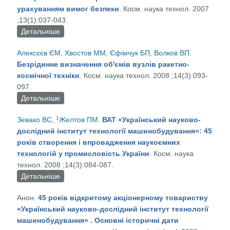
урахуванням вимог безпеки
. Косм. наука технол. 2007
;13(1):037-043.
Детальніше
про Методологічні аспекти створення космічних
ракетних комплексів з урахуванням вимог
Алексєєв ЄM
,
Хвостов ММ
,
Єфімчук БП
,
Волков ВП
.
безпеки
Безрідинне визначення об'ємів вузлів ракетно-
космічної техніки
. Косм. наука технол. 2008 ;14(3):093-
097.
Детальніше
про Безрідинне визначення об'ємів вузлів
ракетно-космічної техніки
1
Зевако ВС
,
Желтов ПМ
.
ВАТ «Український науково-
дослідний інститут технології машинобудування»: 45
років створення і впровадження наукоємних
технологій у промисловість України
. Косм. наука
технол. 2008 ;14(3):084-087.
Детальніше
про ВАТ «Український науково-дослідний інститут
технології машинобудування»: 45 років
Анон.
45 років відкритому акціонерному товариству
створення і впровадження наукоємних технологій
«Український науково-дослідний інститут технології
у промисловість України
машинобудування» . Основні історичні дати