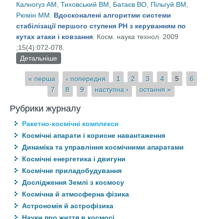
Калногуз АМ
,
Тиховський ВМ
,
Батаєв ВО
,
Пільгуй ВМ
,
надгоризонтного виявлення балістичних і
Рюмін ММ
.
Вдосконалені алгоритми системи
космічних об'єктів
стабілізації першого ступеня РН з керуванням по
кутах атаки і ковзання
. Косм. наука технол. 2009
;15(4):072-078.
Детальніше
про Вдосконалені алгоритми системи стабілізації
першого ступеня РН з керуванням по кутах атаки
Сторінки
« перша
‹ попередня
1
2
3
4
5
6
і ковзання
7
8
9
наступна ›
остання »
Рубрики журналу
Ракетно-космічні комплекси
Космічні апарати і корисне навантаження
Динаміка та управління космічними апаратами
Космічні енергетика і двигуни
Космічне приладобудування
Дослідження Землі з космосу
Космічна й атмосферна фізика
Астрономія й астрофізика
Науки про життя в космосі