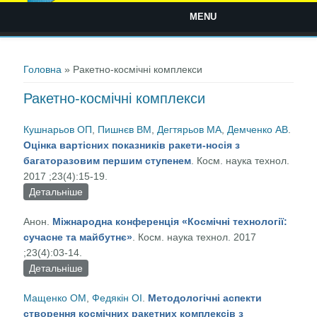
MENU
Ви є тут
Головна
» Ракетно-космічні комплекси
Ракетно-космічні комплекси
Кушнарьов ОП
,
Пишнєв ВМ
,
Дегтярьов МА
,
Демченко АВ
.
Оцінка вартісних показників ракети-носія з
багаторазовим першим ступенем
. Косм. наука технол.
2017 ;23(4):15-19.
Детальніше
про Оцінка вартісних показників ракети-носія з
багаторазовим першим ступенем
Анон.
Міжнародна конференція «Космічні технології:
сучасне та майбутнє»
. Косм. наука технол. 2017
;23(4):03-14.
Детальніше
про Міжнародна конференція «Космічні
технології: сучасне та майбутнє»
Мащенко ОМ
,
Федякін ОІ
.
Методологічні аспекти
створення космічних ракетних комплексів з