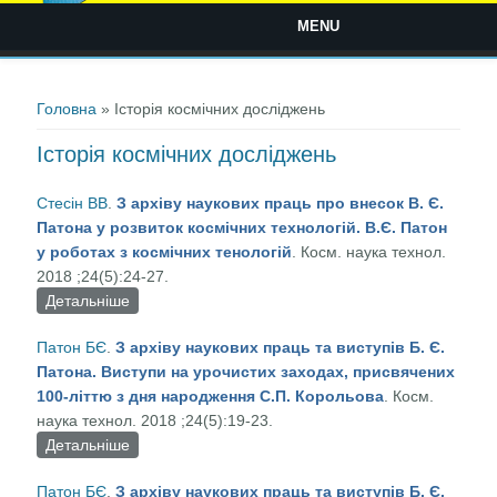
MENU
Ви є тут
Головна
» Історія космічних досліджень
Історія космічних досліджень
Стесін ВВ
.
З архіву наукових праць про внесок В. Є.
Патона у розвиток космічних технологій. В.Є. Патон
у роботах з космічних тенологій
. Косм. наука технол.
2018 ;24(5):24-27.
Детальніше
про З архіву наукових праць про внесок В. Є.
Патона у розвиток космічних технологій. В.Є.
Патон БЄ
.
З архіву наукових праць та виступів Б. Є.
Патон у роботах з космічних тенологій
Патона. Виступи на урочистих заходах, присвячених
100-літтю з дня народження С.П. Корольова
. Косм.
наука технол. 2018 ;24(5):19-23.
Детальніше
про З архіву наукових праць та виступів Б. Є.
Патона. Виступи на урочистих заходах,
Патон БЄ
.
З архіву наукових праць та виступів Б. Є.
присвячених 100-літтю з дня народження С.П.