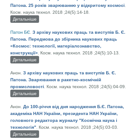
Патона. 25 років зварюванню у відкритому космосі
.
Корольова
Косм. наука технол. 2018 ;24(5):14-18.
Детальніше
про З архіву наукових праць та виступів Б. Є.
Патона. 25 років зварюванню у відкритому
Патон БЄ
.
З архіву наукових праць та виступів Б. Є.
космосі
Патона. Передмова до збірника наукових праць
«Космос: технології, матеріалознавство,
конструкції»
. Косм. наука технол. 2018 ;24(5):10-13.
Детальніше
про З архіву наукових праць та виступів Б. Є.
Патона. Передмова до збірника наукових праць
Анон.
З архіву наукових праць та виступів Б. Є.
«Космос: технології, матеріалознавство,
Патона. Зварювання в ракетно-космічній
конструкції»
промисловості
. Косм. наука технол. 2018 ;24(5):04-09.
Детальніше
про З архіву наукових праць та виступів Б. Є.
Патона. Зварювання в ракетно-космічній
Анон.
До 100-річчя від дня народження Б.Є. Патона,
промисловості
академіка НАН України, президента НАН України,
головного редактора журналу "Космічна наука і
технологія"
. Косм. наука технол. 2018 ;24(5):03-03.
Детальніше
про До 100-річчя від дня народження Б.Є.