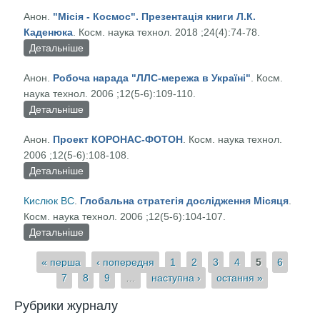
Патона, академіка НАН України, президента НАН
Анон.
"Місія - Космос". Презентація книги Л.К.
України, головного редактора журналу "Космічна
Каденюка
. Косм. наука технол. 2018 ;24(4):74-78.
наука і технологія"
Детальніше
про "Місія - Космос". Презентація книги Л.К.
Каденюка
Анон.
Робоча нарада "ЛЛС-мережа в Україні"
. Косм.
наука технол. 2006 ;12(5-6):109-110.
Детальніше
про Робоча нарада "ЛЛС-мережа в Україні"
Анон.
Проект КОРОНАС-ФОТОН
. Косм. наука технол.
2006 ;12(5-6):108-108.
Детальніше
про Проект КОРОНАС-ФОТОН
Кислюк ВС
.
Глобальна стратегія дослідження Місяця
.
Косм. наука технол. 2006 ;12(5-6):104-107.
Детальніше
про Глобальна стратегія дослідження Місяця
Сторінки
« перша
‹ попередня
1
2
3
4
5
6
7
8
9
…
наступна ›
остання »
Рубрики журналу