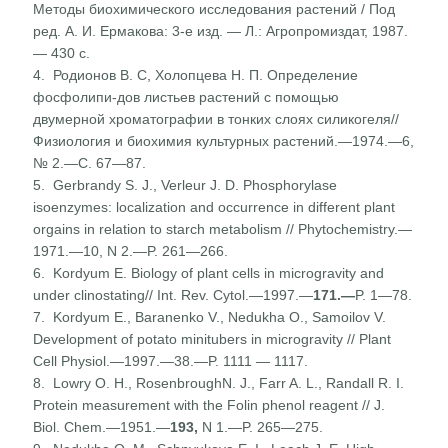
Методы биохимического исследования растений / Под
ред. А. И. Ермакова: 3-е изд. — Л.: Агропромиздат, 1987.
— 430 с.
4. Родионов В. С, Холопцева Н. П. Определение
фосфолипи-дов листьев растений с помощью
двумерной хроматографии в тонких слоях силикогеля//
Физиология и биохимия культурных растений.—1974.—6,
№ 2.—С. 67—87.
5. Gerbrandy S. J., Verleur J. D. Phosphorylase
isoenzymes: localization and occurrence in different plant
orgains in relation to starch metabolism // Phytochemistry.—
1971.—10, N 2.—P. 261—266.
6. Kordyum E. Biology of plant cells in microgravity and
under clinostating// Int. Rev. Cytol.—1997.—
171.—
P. 1—78.
7. Kordyum E., Baranenko V., Nedukha O., Samoilov V.
Deve­lopment of potato minitubers in microgravity // Plant
Cell Physiol.—1997.—38.—P. 1111 — 1117.
8. Lowry O. H., RosenbroughN. J., Farr A. L., Randall R. I.
Protein measurement with the Folin phenol reagent // J.
Biol. Chem.—1951.—
193,
N 1.—P. 265—275.