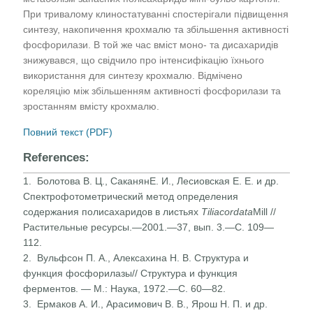
При тривалому клиностатуванні спостерігали підвищення
синтезу, накопичення крохмалю та збільшення активності
фосфорилази. В той же час вміст моно- та дисахаридів
знижувався, що свідчило про інтенсифікацію їхнього
використання для синтезу крохмалю. Відмічено
кореляцію між збільшенням активності фосфорилази та
зростанням вмісту крохмалю.
Повний текст (PDF)
References:
1. Болотова В. Ц., СаканянЕ. И., Лесиовская Е. Е. и др.
Спектрофотометрический метод определения
содержания полисахаридов в листьях
Tiliacordata
Mill //
Растительные ресурсы.—2001.—37, вып. 3.—С. 109—
112.
2. Вульфсон П. А., Алексахина Н. В. Структура и
функция фосфорилазы// Структура и функция
ферментов. — М.: Наука, 1972.—С. 60—82.
3. Ермаков А. И., Арасимович В. В., Ярош Н. П. и др.