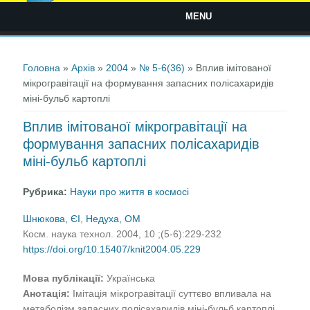
MENU
Ви є тут
Головна
»
Архів
»
2004
»
№ 5-6(36)
» Вплив імітованої
мікрогравітації на формування запасних полісахаридів
міні-бульб картоплі
Вплив імітованої мікрогравітації на
формування запасних полісахаридів
міні-бульб картоплі
Рубрика:
Науки про життя в космосі
Шнюкова, ЄІ
,
Недуха, ОМ
Косм. наука технол. 2004, 10 ;(5-6):229-232
https://doi.org/10.15407/knit2004.05.229
Мова публікації:
Українська
Анотація:
Імітація мікрогравітації суттєво впливала на
метаболізм запасних полісахаридів міні-бульб картоплі.