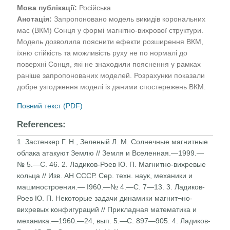
Мова публікації:
Російська
Анотація:
Запропоновано модель викидів корональних
мас (ВКМ) Сонця у формі магнітно-вихрової структури.
Модель дозволила пояснити ефекти розширення ВКМ,
їхню стійкість та можливість руху не по нормалі до
поверхні Сонця, які не знаходили пояснення у рамках
раніше запропонованих моделей. Розрахунки показали
добре узгодження моделі із даними спостережень ВКМ.
Повний текст (PDF)
References:
1. Застенкер Г. Н., Зеленый Л. М. Солнечные магнитные
облака атакуют Землю // Земля и Вселенная.—1999.—
№ 5.—С. 46. 2. Ладиков-Роев Ю. П. Магнитно-вихревые
кольца // Изв. АН СССР. Сер. техн. наук, механики и
машиностроения.— I960.—№ 4.—С. 7—13. 3. Ладиков-
Роев Ю. П. Некоторые задачи динамики магнит¬но-
вихревых конфигураций // Прикладная математика и
механика.—1960.—24, вып. 5.—С. 897—905. 4. Ладиков-