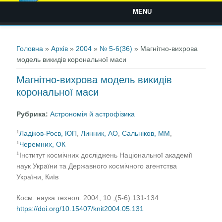
MENU
Ви є тут
Головна
»
Архів
»
2004
»
№ 5-6(36)
» Магнітно-вихрова
модель викидів корональної маси
Магнітно-вихрова модель викидів
корональної маси
Рубрика:
Астрономія й астрофізика
1
Ладіков-Роєв, ЮП
,
Линник, АО
,
Сальніков, ММ
,
1
Черемних, ОК
1
Інститут космічних досліджень Національної академії
наук України та Державного космічного агентства
України, Київ
Косм. наука технол. 2004, 10 ;(5-6):131-134
https://doi.org/10.15407/knit2004.05.131