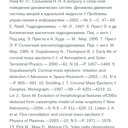
Роев Ю. П., Сальников Н. Н. К вопросу о слож¬ном
поведении динамических систем. Динамика движения
системы вихрей в идеальной жидкости // Проблемы
управ¬ления и информатики.—2002.—№ 3.—С. 47—60.
5. Ламб. Гидродинамика. — М.-Л., 1947. 6. Прист Э. и др.
Космическая магнитная гидродинамика: Пер. с англ. /
Под ред. Э. Приста и А. Худа. — М.: Мир, 1995. 7. Прист
Э. Р. Солнечная магнитогидродинамика: Пер. с англ. М.:
Мир, 1985. 8. Gopalswamy N., Thompson B. J. Early life of
coronal mass ejections // J. of Atmospheric and Solar-
Terrestrial Physics.— 2000.—62, N 16.—P. 1457—1469. 9.
GopalswamyN. Coronal mass ejections: Initiation and
detection // Advances in Space Research.—2003.—31, N 4.
—P. 869— 881. 10. Gostling J. T. Coronal Mass Ejections //
Geophys. Monograph.—1997.—99.—P. 4201—4219. 11.
Lin J., Soon W. Evolution of morphological features ofCMEs
deduced from catastrophe model of solar eruptions // New
Astronomy.—2004.—9, N 8.—P. 611—628. 12. Linker J. A.
et al. Flux cancellation and coronal mass ejections //
Physics of Plasmas.—2003.—10, N 5.—P. 1971 — 1978.
13. Pick M., Maia D., Marque Ch. Solar radio observations