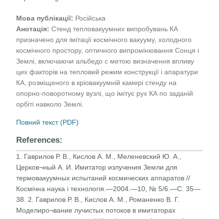
Мова публікації:
Російська
Анотація:
Стенд тепловакуумних випробувань КА
призначено для імітації космічного вакууму, холодного
космічного простору, оптичного випромінювання Сонця і
Землі, включаючи альбедо с метою визначення впливу
цих факторів на тепловий режим конструкції і апаратури
КА, розміщеного в кріовакуумній камері стенду на
опорно-поворотному вузлі, що імітує рух КА по заданій
орбіті навколо Землі.
Повний текст (PDF)
References:
1. Гаврилов Р. В., Кислов А. М., Меленевский Ю. А.,
Церков¬ный А. И. Имитатор излучения Земли для
термовакуумных испытаний космических аппаратов //
Космічна наука і технологія.—2004.—10, № 5/6.—С. 35—
38. 2. Гаврилов Р. В., Кислов А. М., Романенко В. Г.
Моделиро¬вание лучистых потоков в имитаторах