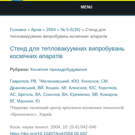
MENU
Ви є тут
Головна
»
Архів
»
2004
»
№ 5-6(36)
» Стенд для
тепловакуумних випробувань космічних апаратів
Стенд для тепловакуумних випробувань
космічних апаратів
Рубрика:
Космічне приладобудування
1
Гаврилов, РВ
,
Меленевський, ЮО
,
Конюхов, СМ
,
Драновський, ВЙ
,
Кошкін, МІ
,
Алексєєв, ЮС
,
Коротков,
АС
,
Щеголь, ВА
,
Соколов, ВА
,
Єременко, ВВ
,
Комаров,
ВГ
,
Махонін, ЄІ
1
Науково-технічний центр кріогенно-космічних технологій
«Кріокосмос», Харків
Косм. наука технол. 2004, 10 ;(5-6):042-046
https://doi.org/10.15407/knit2004.05.042