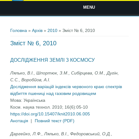
MENU
Ви є тут
Головна
»
Архів
»
2010
» Зміст № 6, 2010
Зміст № 6, 2010
ДОСЛІДЖЕННЯ ЗЕМЛІ З КОСМОСУ
Лялько, В.І., Шпортюк, З.М., Сибірцева, О.М., Дугін,
С.С., Воробйов, А.І.
Дослідження варіацій індексів червоного краю спектрів
відбиття пшениці над газовим родовищем
Мова:
Українська
Косм. наука технол. 2010; 16(6):05-10
https://doi.org/10.15407/knit2010.06.005
Анотація
|
Повний текст (PDF)
Даргейко, Л.Ф., Лялько, В.І., Федоровський, О.Д.,