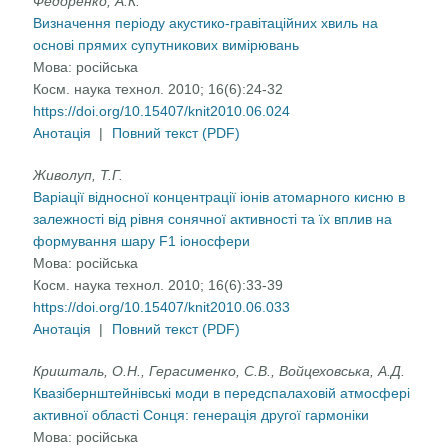
Федоренко, А.К.
Визначення періоду акустико-гравітаційних хвиль на
основі прямих супутникових вимірювань
Мова:
російська
Косм. наука технол. 2010; 16(6):24-32
https://doi.org/10.15407/knit2010.06.024
Анотація
|
Повний текст (PDF)
Живолуп, Т.Г.
Варіації відносної концентрації іонів атомарного кисню в
залежності від рівня сонячної активності та їх вплив на
формування шару F1 іоносфери
Мова:
російська
Косм. наука технол. 2010; 16(6):33-39
https://doi.org/10.15407/knit2010.06.033
Анотація
|
Повний текст (PDF)
Кришталь, О.Н., Герасименко, С.В., Войцеховська, А.Д.
Квазібернштейнівські моди в передспалаховій атмосфері
активної області Сонця: генерація другої гармоніки
Мова:
російська