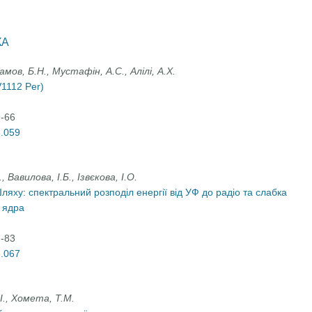
КА
амов, Б.Н., Мустафін, А.С., Алілі, А.Х.
V1112 Per)
9-66
6.059
 Вавилова, І.Б., Ізвєкова, І.О.
яху: спектральний розподіл енергії від УФ до радіо та слабка
 ядра
7-83
6.067
.І., Хомета, Т.М.