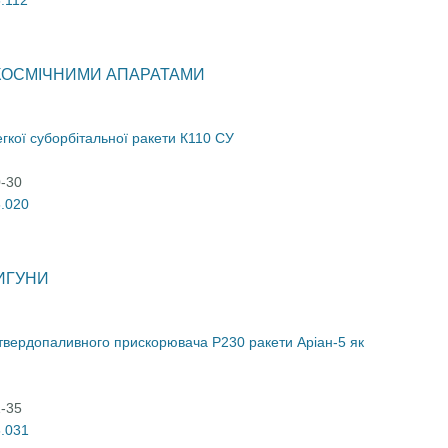
6.112
 КОСМІЧНИМИ АПАРАТАМИ
кої суборбітальної ракети К110 СУ
0-30
6.020
ВИГУНИ
твердопаливного прискорювача Р230 ракети Аріан-5 як
1-35
6.031