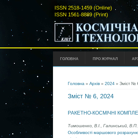
ISSN 2518-1459 (Online)
ISSN 1561-8889 (Print)
ГОЛОВНА
ПРО ЖУРНАЛ
АР
Ви є тут
Головна
»
Архів
»
2024
» Зміст № 
Зміст № 6, 2024
РАКЕТНО-КОСМІЧНІ КОМПЛ
Тимошенко, В.І., Галинський, В.П
Особливості маршового розрахунку