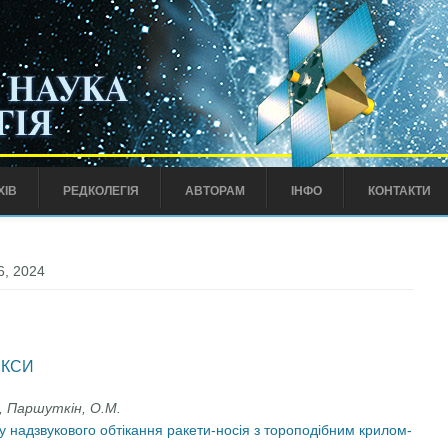
ХІВ
РЕДКОЛЕГІЯ
АВТОРАМ
ІНФО
КОНТАКТИ
6, 2024
ЕКСИ
., Паршуткін, О.М.
 надзвукового обтікання ракети-носія з тороподібним крилом-