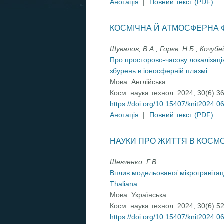
Анотація
|
Повний текст (PDF)
КОСМІЧНА Й АТМОСФЕРНА 
Шувалов, В.А., Горєв, Н.Б., Кочубе
Про просторово-часову локалізаці
збурень в іоносферній плазмі
Мова:
Англійська
Косм. наука технол. 2024; 30(6):3
https://doi.org/10.15407/knit2024.0
Анотація
|
Повний текст (PDF)
НАУКИ ПРО ЖИТТЯ В КОСМО
Шевченко, Г.В.
Вплив модельованої мікрогравітаці
Thaliana
Мова:
Українська
Косм. наука технол. 2024; 30(6):5
https://doi.org/10.15407/knit2024.0