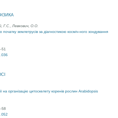
ФІЗИКА
й, Г.С., Левкович, О.О.
ю початку землетрусів за діагностикою косміч-ного зондування
6-51
6.036
СІ
ї на організацію цитоскелету коренів рослин Arabidopsis
2-58
6.052