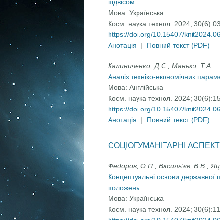
підвісом
Мова:
Українська
Косм. наука технол. 2024; 30(6):0
https://doi.org/10.15407/knit2024.0
Анотація
|
Повний текст (PDF)
Калиниченко, Д.С., Манько, Т.А.
Аналіз техніко-економічних параме
Мова:
Англійська
Косм. наука технол. 2024; 30(6):1
https://doi.org/10.15407/knit2024.0
Анотація
|
Повний текст (PDF)
СОЦІОГУМАНІТАРНІ АСПЕК
Федоров, О.П., Василь'єв, В.В., Яцк
Концептуальні основи державної по
положень
Мова:
Українська
Косм. наука технол. 2024; 30(6):1