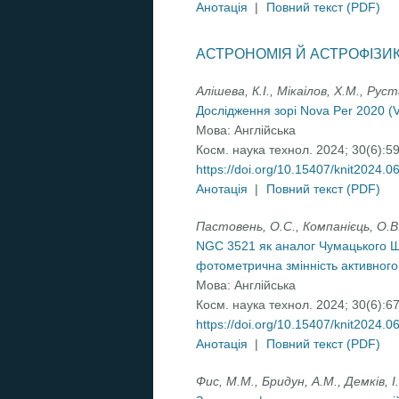
Анотація
|
Повний текст (PDF)
АСТРОНОМІЯ Й АСТРОФІЗИ
Алішева, К.І., Мікаілов, Х.М., Руст
Дослідження зорі Nova Per 2020 (
Мова:
Англійська
Косм. наука технол. 2024; 30(6):5
https://doi.org/10.15407/knit2024.0
Анотація
|
Повний текст (PDF)
Пастовень, О.С., Компанієць, О.В.,
NGC 3521 як аналог Чумацького Шл
фотометрична змінність активного
Мова:
Англійська
Косм. наука технол. 2024; 30(6):6
https://doi.org/10.15407/knit2024.0
Анотація
|
Повний текст (PDF)
Фис, М.М., Бридун, А.М., Демків, І