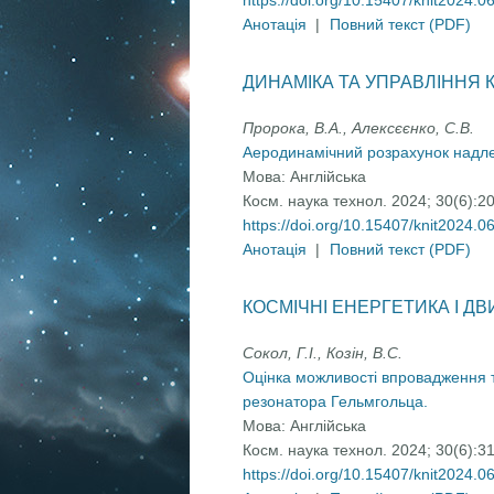
https://doi.org/10.15407/knit2024.0
Анотація
|
Повний текст (PDF)
ДИНАМІКА ТА УПРАВЛІННЯ
Пророка, В.А., Алексєєнко, С.В.
Аеродинамічний розрахунок надлег
Мова:
Англійська
Косм. наука технол. 2024; 30(6):2
https://doi.org/10.15407/knit2024.0
Анотація
|
Повний текст (PDF)
КОСМІЧНІ ЕНЕРГЕТИКА І Д
Сокол, Г.І., Козін, В.С.
Оцінка можливості впровадження 
резонатора Гельмгольца.
Мова:
Англійська
Косм. наука технол. 2024; 30(6):3
https://doi.org/10.15407/knit2024.0