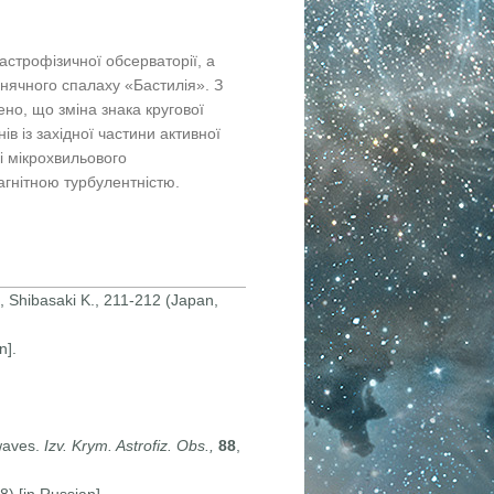
строфізичної обсерваторії, а
нячного спалаху «Бастилія». З
но, що зміна знака кругової
 із західної частини активної
і мікрохвильового
гнітною турбулентністю.
 Shibasaki K., 211-212 (Japan,
n].
 waves.
Izv. Krym. Astrofiz. Obs.,
88
,