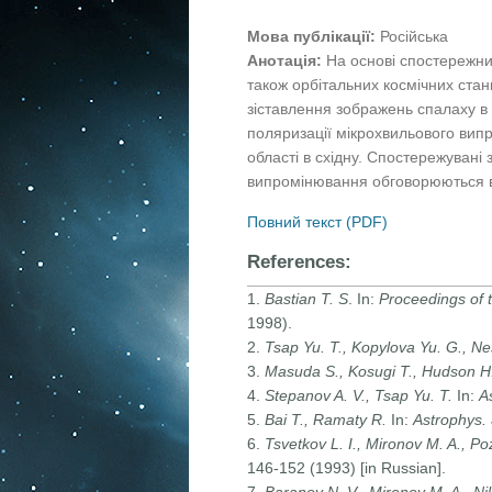
Мова публікації:
Російська
Анотація:
На основі спостережни
також орбітальних космічних ста
зіставлення зображень спалаху в 
поляризації мікрохвильового випр
області в східну. Спостережувані
випромінювання обговорюються в
Повний текст (PDF)
References:
1.
Bastian T. S
. In:
Proceedings of
1998).
2.
Tsap Yu. T., Kopylova Yu. G.,
Ne
3.
Masuda S., Kosugi T., Hudson
H
4.
Stepanov A. V., Tsap Yu. T.
In:
A
5.
Bai T., Ramaty R.
In:
Astrophys.
6.
Tsvetkov L. I., Mironov M. A., P
146-152 (1993) [in Russian].