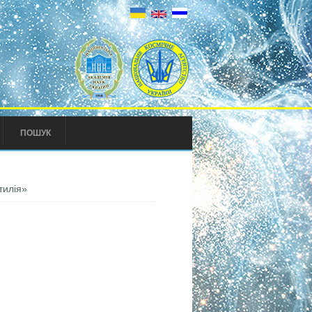
ПОШУК
тилія»