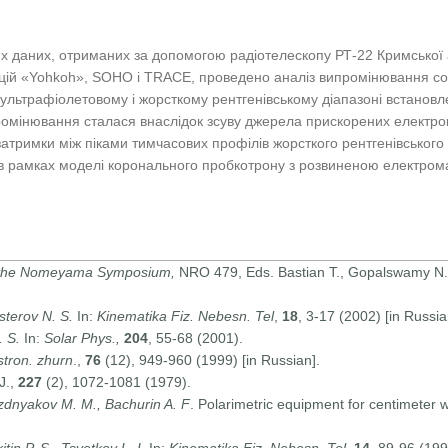
х даних, отриманих за допомогою радіотелескопу РТ-22 Кримської а
нцій «Yohkoh», SOHO і TRACE, проведено аналіз випромінювання со
ультрафіолетовому і жорсткому рентгенівському діапазоні встановле
омінювання сталася внаслідок зсуву джерела прискорених електронів
 затримки між піками тимчасових профілів жорсткого рентгенівського 
 рамках моделі коронального пробкотрону з розвиненою електрома
 the Nomeyama Symposium,
NRO 479, Eds. Bastian T., Gopalswamy N.,
sterov N. S.
In:
Kinematika Fiz. Nebesn. Tel
,
18
, 3-17 (2002) [in Russia
. S.
In:
Solar Phys.,
204
, 55-68 (2001).
stron. zhurn
.,
76
(12), 949-960 (1999) [in Russian].
J.,
227
(2), 1072-1081 (1979).
ozdnyakov M. M., Bachurin A. F
. Polarimetric equipment for centimeter