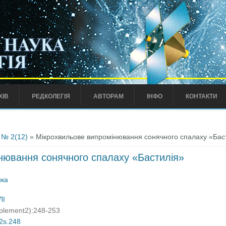
ХІВ
РЕДКОЛЕГІЯ
АВТОРАМ
ІНФО
КОНТАКТИ
 № 2(12)
» Мікрохвильове випромінювання сонячного спалаху «Бас
нювання сонячного спалаху «Бастилія»
ика
ЛІ
pplement2):248-253
02s.248