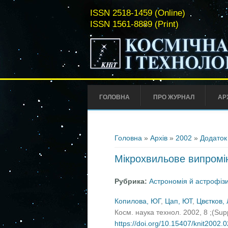
ISSN 2518-1459 (Online)
ISSN 1561-8889 (Print)
ГОЛОВНА
ПРО ЖУРНАЛ
АР
Ви є тут
Головна
»
Архів
»
2002
»
Додаток
Мікрохвильове випромі
Рубрика:
Астрономія й астрофіз
Копилова, ЮГ
,
Цап, ЮТ
,
Цвєтков, 
Косм. наука технол. 2002, 8 ;(Su
https://doi.org/10.15407/knit2002.