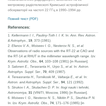
метровому радіотелескопі Кримської астрофізичної
обсерваторії на частоті 22 ГГц в 1990–1994 рр.
Повний текст (PDF)
References:
1.
Kellermann I. I., Pauliny-Toth I. I. K
. In:
Ann. Rev. Astron.
& Astrophys
.,
19
, 373 (1981).
2.
Efanov V. A., Moiseev I. G., Nesterov N. S., et al.
Observations of radio sources with the RT-22 at CAO and
the RT-14 at RHUT in the millimeter wavelength range.
Izv.
Krym. Astrofiz. Obs.,
64
, 103–108 (1981) [in Russian].
3.
Salonen E., Terasranta H., Urpo S., et al.
In:
Astron.
Astrophys. Suppl. Ser.
,
70
, 409 (1987).
4.
Tereasranta H., Tornikoski M., Valtaoja E., et al
. In:
Astron. and Astrophys. Suppl
.
Ser
.,
94
, 121 (1992).
5.
Strukov I. A., Skulachev D. P
. In:
Itogi nauki i tehniki,
Astronomiya
,
31
(VINITI, Moscow, 1986) [in Russian].
6.
Moiseev I. G., Nesterov N. S., Nikitin P. S., Stezhka P. N.
In:
Izv. Krym. Astrofiz. Obs.,
74
, 171–176 (1985) [in