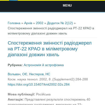
MENU
Ви є тут
Головна
»
Архів
»
2002
»
Додаток № 2(12)
»
Спостереження змінності радіоджерел на РТ-22 КРАО в
міліметровому діапазоні довжин хвиль
Спостереження змінності радіоджерел
на РТ-22 КРАО в міліметровому
діапазоні довжин хвиль
Рубрика:
Астрономія й астрофізика
Вольвач, ОЄ
,
Нестеров, НС
Косм. наука технол. 2002, 8 ;(Supplement2):284-288
https://doi.org/10.15407/knit2002.02s.284
Мова публікації:
Російська
Анотація:
Представлені результати спостережень 40
позагалактичних радіоджерел, виконаних на 22-