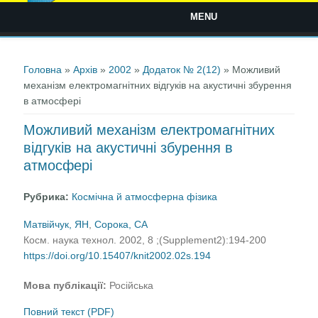
MENU
Ви є тут
Головна
»
Архів
»
2002
»
Додаток № 2(12)
» Можливий
механізм електромагнітних відгуків на акустичні збурення
в атмосфері
Можливий механізм електромагнітних
відгуків на акустичні збурення в
атмосфері
Рубрика:
Космічна й атмосферна фізика
Матвійчук, ЯН
,
Сорока, СА
Косм. наука технол. 2002, 8 ;(Supplement2):194-200
https://doi.org/10.15407/knit2002.02s.194
Мова публікації:
Російська
Повний текст (PDF)