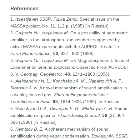
References:
1.
Izvestija AN SSSR. Fizika Zemli
: Special issue on the
MASSA project, No. 11, 112 p. (1985) [in Russian].
2.
Galperin Yu., Hayakawa M.
On a possibility of parametric
amplifier in the stratosphere-mesosphere suggested by
active MASSA experiments with the AUREOL-3 satellite.
Earth Planets Space
,
50
, 827– 832 (1998).
3.
Galperin Yu., Hayakawa M
. On Magnetospheric Effects of
Experimental Ground Explosions Observed From AUREOL-
3. V.
Geomag. Geoelectric
,
48
, 1241–1263 (1996).
4.
Aleksandrov N. L., Konchakov A. M., Napartovich A. P.,
Starostin A. N.
A novel mechanism of sound amplification in
a weakly ionized gas.
Zhurnal Eksperimental'noi i
Teoreticheskoi Fiziki
,
95
, 1614-1624 (1989) [in Russian].
5.
Galechyan G. A., Divanyan E. G., Mkrtchyan A. R
. Sound
amplification in plasma.
Akusticheskij Zhurnal
,
36
(2), 364-
366 (1990) [in Russian].
6.
Nemtsov B. E.
A coherent mechanism of sound
amplification during vapor condensation.
Doklady AN SSSR
,