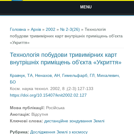
MENU
Ви є тут
Головна
»
Архів
»
2002
»
№ 2-3(26)
» Технологія
побудови тривимірних карт внутрішніх приміщень об'єкта
«Укриття»
Технологія побудови тривимірних карт
внутрішніх приміщень об'єкта «Укриття»
Кравчук, ТА
,
Ненахов, АН
,
Гимельфарб, ГЛ
,
Михалевич,
БО
Косм. наука технол. 2002, 8 ;(2-3):127-133
https://doi.org/10.15407/knit2002.02.127
Мова публікації:
Російська
Анотація:
Відсутня
Ключові слова:
дистанційне зондування Землі
Рубрика:
Дослідження Землі з космосу