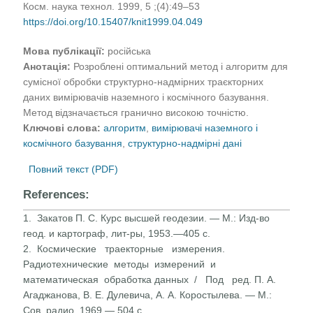
Косм. наука технол. 1999, 5 ;(4):49–53
https://doi.org/10.15407/knit1999.04.049
Мова публікації:
російська
Анотація:
Розроблені оптимальний метод і алгоритм для
сумісної обробки структурно-надмірних траєкторних
даних вимірювачів наземного і космічного базування.
Метод відзначається гранично високою точністю.
Ключові слова:
алгоритм
,
вимірювачі наземного і
космічного базування
,
структурно-надмірні дані
Повний текст (PDF)
References:
1. Закатов П. С. Курс высшей геодезии. — М.: Изд-во
геод. и картограф, лит-ры, 1953.—405 с.
2. Космические траекторные измерения.
Радиотехнические методы измерений и
математическая обработка данных / Под ред. П. А.
Агаджанова, В. Е. Дулевича, А. А. Коростылева. — М.:
Сов. радио, 1969.— 504 с.