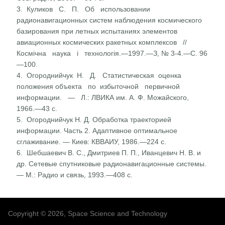
3. Куликов С. П. Об использовании
радионавигационных систем наблюдения космического
базирования при летных испытаниях элементов
авиационных космических ракетных комплексов //
Космічна наука і технологія.—1997.—З, № 3-4.—С. 96
—100.
4. Огороднийчук Н. Д. Статистическая оценка
положения объекта по избыточной первичной
информации. — Л.: ЛВИКА им. А. Ф. Можайского,
1966.—43 с.
5. Огороднийчук Н. Д. Обработка траекторией
информации. Часть 2. Адаптивное оптимальное
сглаживание. — Киев: КВВАИУ, 1986.—224 с.
6. Шебшаевич В. С., Дмитриев П. П., Иванцевич Н. В. и
др. Сетевые спутниковые радионавигационные системы.
— М.: Радио и связь, 1993.—408 с.
Copyright © 2026, Space Science and Technology