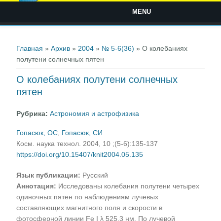
MENU
Вы здесь
Главная
»
Архив
»
2004
»
№ 5-6(36)
» О колебаниях
полутени солнечных пятен
О колебаниях полутени солнечных
пятен
Рубрика:
Астрономия и астрофизика
Гопасюк, ОС
,
Гопасюк, СИ
Косм. наука технол. 2004, 10 ;(5-6):135-137
https://doi.org/10.15407/knit2004.05.135
Язык публикации:
Русский
Аннотация:
Исследованы колебания полутени четырех
одиночных пятен по наблюдениям лучевых
составляющих магнитного поля и скорости в
фотосферной линии Fe I λ 525.3 нм. По лучевой