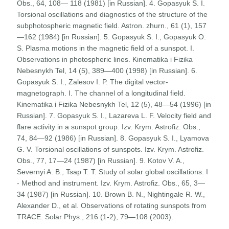
Obs., 64, 108— 118 (1981) [in Russian]. 4. Gopasyuk S. I.
Torsional oscillations and diagnostics of the structure of the
subphotospheric magnetic field. Astron. zhurn., 61 (1), 157
—162 (1984) [in Russian]. 5. Gopasyuk S. I., Gopasyuk O.
S. Plasma motions in the magnetic field of a sunspot. I.
Observations in photospheric lines. Kinematika i Fizika
Nebesnykh Tel, 14 (5), 389—400 (1998) [in Russian]. 6.
Gopasyuk S. I., Zalesov I. P. The digital vector-
magnetograph. I. The channel of a longitudinal field.
Kinematika i Fizika Nebesnykh Tel, 12 (5), 48—54 (1996) [in
Russian]. 7. Gopasyuk S. I., Lazareva L. F. Velocity field and
flare activity in a sunspot group. Izv. Krym. Astrofiz. Obs.,
74, 84—92 (1986) [in Russian]. 8. Gopasyuk S. I., Lyamova
G. V. Torsional oscillations of sunspots. Izv. Krym. Astrofiz.
Obs., 77, 17—24 (1987) [in Russian]. 9. Kotov V. A.,
Severnyi A. B., Tsap T. T. Study of solar global oscillations. I
- Method and instrument. Izv. Krym. Astrofiz. Obs., 65, 3—
34 (1987) [in Russian]. 10. Brown B. N., Nightingale R. W.,
Alexander D., et al. Observations of rotating sunspots from
TRACE. Solar Phys., 216 (1-2), 79—108 (2003).