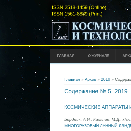
ISSN 2518-1459 (Online)
ISSN 1561-8889 (Print)
ГЛАВНАЯ
О ЖУРНАЛЕ
АРХ
Вы здесь
Главная
»
Архив
»
2019
» Содержа
Содержание № 5, 2019
КОСМИЧЕСКИЕ АППАРАТЫ 
Бердник, А.И., Каляпин, М.Д., Лыс
МНОГОРАЗОВЫЙ ЛУННЫЙ ЛЭНД