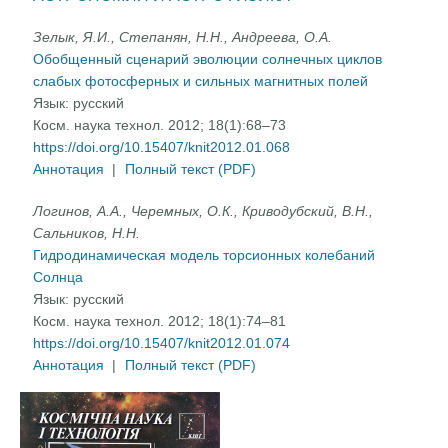
Зелык, Я.И., Степанян, Н.Н., Андреева, О.А.
Обобщенный сценарий эволюции солнечных циклов
слабых фотосферных и сильных магнитных полей
Язык:
русский
Косм. наука технол. 2012; 18(1):68–73
https://doi.org/10.15407/knit2012.01.068
Аннотация
|
Полный текст (PDF)
Логинов, А.А., Черемных, О.К., Криводубский, В.Н.,
Сальников, Н.Н.
Гидродинамическая модель торсионных колебаний
Солнца
Язык:
русский
Косм. наука технол. 2012; 18(1):74–81
https://doi.org/10.15407/knit2012.01.074
Аннотация
|
Полный текст (PDF)