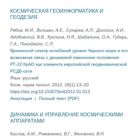
КОСМИЧЕСКАЯ ГЕОИНФОРМАТИКА И
ГЕОДЕЗИЯ
Рябов, М.И., Вольвач, А.Е., Сухарев, А.Л., Донских, А.И.,
Адобовский, В.В., Куклина, Н.Я., Шабалина, О.А., Губарь,
Г.А., Покидайло, С.Л.
Временной спектр колебаний уровня Черного моря и его
возможная связь с динамикой изменения положения
РТ-22 КрАО как элемента европейской геодинамической
РСДБ-сети
Язык:
русский
Косм. наука технол. 2012; 18(1):13–20
https://doi.org/10.15407/knit2012.01.013
Аннотация
|
Полный текст (PDF)
ДИНАМИКА И УПРАВЛЕНИЕ КОСМИЧЕСКИМИ
АППАРАТАМИ
Кислов, А.М., Романенко, В.Г., Фенченко, В.Н.