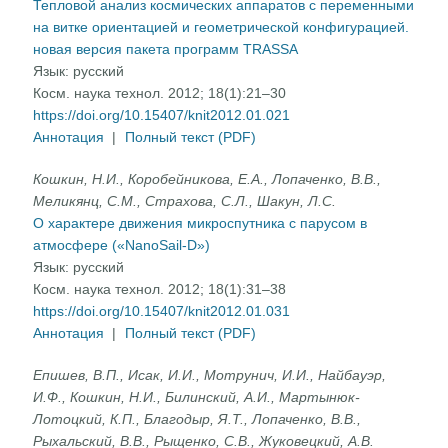
Тепловой анализ космических аппаратов с переменными
на витке ориентацией и геометрической конфигурацией.
новая версия пакета программ TRASSA
Язык:
русский
Косм. наука технол. 2012; 18(1):21–30
https://doi.org/10.15407/knit2012.01.021
Аннотация
|
Полный текст (PDF)
Кошкин, Н.И., Коробейникова, Е.А., Лопаченко, В.В.,
Меликянц, С.М., Страхова, С.Л., Шакун, Л.С.
О характере движения микроспутника с парусом в
атмосфере («NanoSail-D»)
Язык:
русский
Косм. наука технол. 2012; 18(1):31–38
https://doi.org/10.15407/knit2012.01.031
Аннотация
|
Полный текст (PDF)
Епишев, В.П., Исак, И.И., Мотрунич, И.И., Найбауэр,
И.Ф., Кошкин, Н.И., Билинский, А.И., Мартынюк-
Лотоцкий, К.П., Благодыр, Я.Т., Лопаченко, В.В.,
Рыхальский, В.В., Рыщенко, С.В., Жуковецкий, А.В.