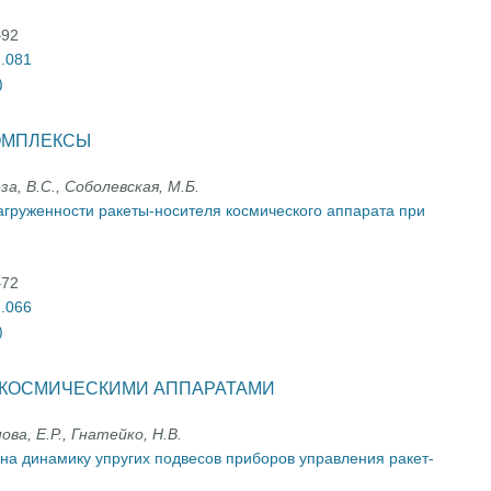
–92
2.081
)
ОМПЛЕКСЫ
еза, В.С., Соболевская, М.Б.
груженности ракеты-носителя космического аппарата при
–72
2.066
)
 КОСМИЧЕСКИМИ АППАРАТАМИ
ова, Е.Р., Гнатейко, Н.В.
 на динамику упругих подвесов приборов управления ракет-