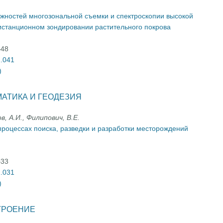
ностей многозональной съемки и спектроскопии высокой
станционном зондировании растительного покрова
–48
2.041
)
АТИКА И ГЕОДЕЗИЯ
в, А.И., Филипович, В.Е.
процессах поиска, разведки и разработки месторождений
–33
2.031
)
ТРОЕНИЕ