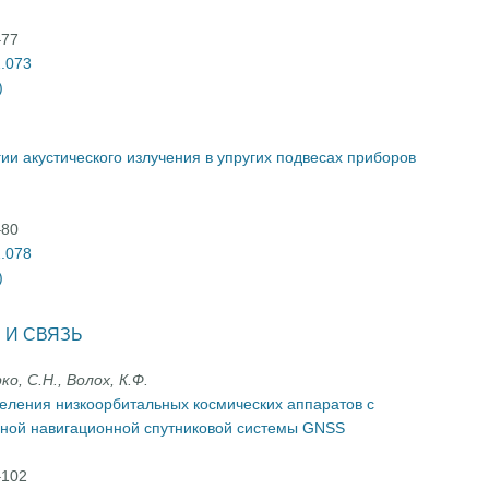
–77
2.073
)
ии акустического излучения в упругих подвесах приборов
–80
2.078
)
 И СВЯЗЬ
ко, С.Н., Волох, К.Ф.
еления низкоорбитальных космических аппаратов с
ьной навигационной спутниковой системы GNSS
–102