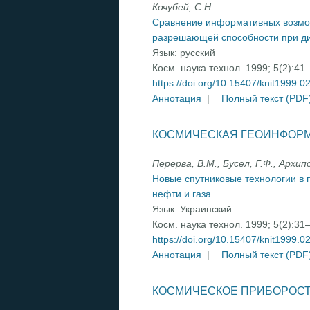
Кочубей, С.Н.
Сравнение информативных возмож
разрешающей способности при ди
Язык:
русский
Косм. наука технол. 1999; 5(2):41
https://doi.org/10.15407/knit1999.0
Аннотация
|
Полный текст (PDF
КОСМИЧЕСКАЯ ГЕОИНФОРМ
Перерва, В.М., Бусел, Г.Ф., Архипо
Новые спутниковые технологии в 
нефти и газа
Язык:
Украинский
Косм. наука технол. 1999; 5(2):31
https://doi.org/10.15407/knit1999.0
Аннотация
|
Полный текст (PDF
КОСМИЧЕСКОЕ ПРИБОРОС