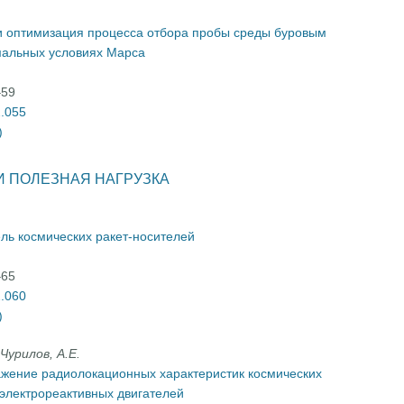
 оптимизация процесса отбора пробы среды буровым
мальных условиях Марса
–59
2.055
)
И ПОЛЕЗНАЯ НАГРУЗКА
ль космических ракет-носителей
–65
2.060
)
Чурилов, А.Е.
ажение радиолокационных характеристик космических
электрореактивных двигателей