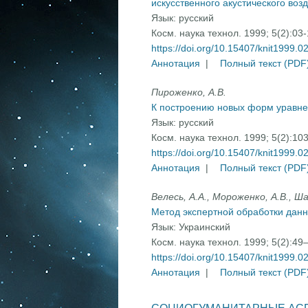
искусственного акустического воз
Язык:
русский
Косм. наука технол. 1999; 5(2):03
https://doi.org/10.15407/knit1999.0
Аннотация
|
Полный текст (PDF
Пироженко, А.В.
К построению новых форм уравне
Язык:
русский
Косм. наука технол. 1999; 5(2):10
https://doi.org/10.15407/knit1999.0
Аннотация
|
Полный текст (PDF
Велесь, А.А., Мороженко, А.В., Ша
Метод экспертной обработки дан
Язык:
Украинский
Косм. наука технол. 1999; 5(2):49
https://doi.org/10.15407/knit1999.0
Аннотация
|
Полный текст (PDF