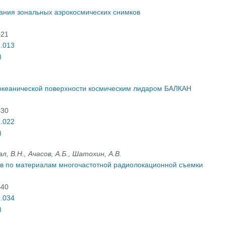
ания зональных аэрокосмических снимков
–21
2.013
)
океанической поверхности космическим лидаром БАЛКАН
–30
2.022
)
л, В.Н., Ачасов, А.Б., Шатохин, А.В.
в по материалам многочастотной радиолокационной съемки
–40
2.034
)