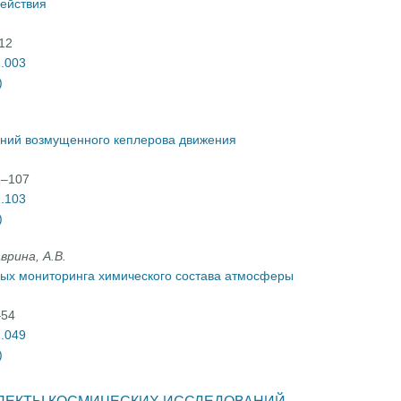
действия
-12
2.003
)
ний возмущенного кеплерова движения
3–107
2.103
)
врина, А.В.
ных мониторинга химического состава атмосферы
–54
2.049
)