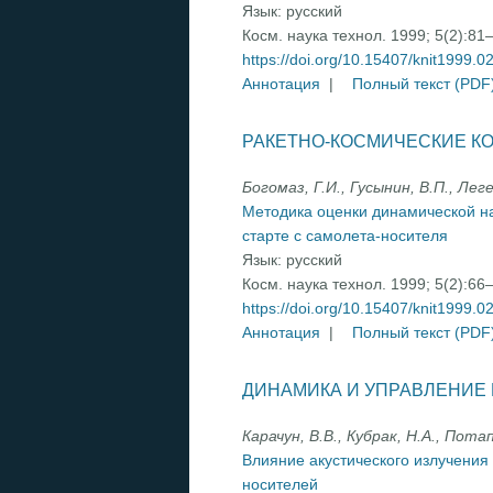
Язык:
русский
Косм. наука технол. 1999; 5(2):81
https://doi.org/10.15407/knit1999.0
Аннотация
|
Полный текст (PDF
РАКЕТНО-КОСМИЧЕСКИЕ К
Богомаз, Г.И., Гусынин, В.П., Лег
Методика оценки динамической на
старте с самолета-носителя
Язык:
русский
Косм. наука технол. 1999; 5(2):66
https://doi.org/10.15407/knit1999.0
Аннотация
|
Полный текст (PDF
ДИНАМИКА И УПРАВЛЕНИЕ
Карачун, В.В., Кубрак, Н.А., Потап
Влияние акустического излучения
носителей