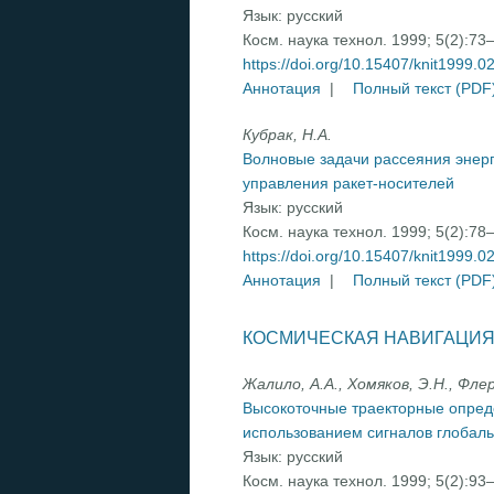
Язык:
русский
Косм. наука технол. 1999; 5(2):73
https://doi.org/10.15407/knit1999.0
Аннотация
|
Полный текст (PDF
Кубрак, Н.А.
Волновые задачи рассеяния энерг
управления ракет-носителей
Язык:
русский
Косм. наука технол. 1999; 5(2):78
https://doi.org/10.15407/knit1999.0
Аннотация
|
Полный текст (PDF
КОСМИЧЕСКАЯ НАВИГАЦИЯ
Жалило, А.А., Хомяков, Э.Н., Флер
Высокоточные траекторные опред
использованием сигналов глобал
Язык:
русский
Косм. наука технол. 1999; 5(2):93