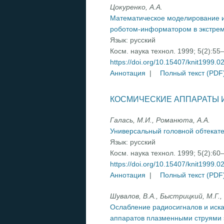
Цокуренко, А.А.
Математическое моделирование и
роботом-информатором в экстре
Язык:
русский
Косм. наука технол. 1999; 5(2):55
https://doi.org/10.15407/knit1999.0
Аннотация
|
Полный текст (PDF
КОСМИЧЕСКИЕ АППАРАТЫ 
Галась, М.И., Романюта, А.А.
Универсальный головной обтекате
Язык:
русский
Косм. наука технол. 1999; 5(2):60
https://doi.org/10.15407/knit1999.0
Аннотация
|
Полный текст (PDF
Шувалов, В.А., Быстрицкий, М.Г., 
Ослабление радиосигналов и иск
аппаратов плазменными струями 