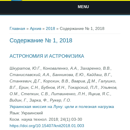
MENU
Вы здесь
Главная
»
Архив
»
2018
» Содержание № 1, 2018
Содержание № 1, 2018
АСТРОНОМИЯ И АСТРОФИЗИКА
Шкуратов, Ю.Г., Коноваленко, А.А., Захаренко, В.В.,
Станиславский, А.А., Банникова, Е.Ю., Кайдаш, В.Г.,
Станкевич, Д.Г., Корохин, В.В., Ваврив, Д.М., Галушко,
В.Г., Ерин, С.Н., Бубнов, И.Н., Токарский, П.Л., Ульянов,
О.М., Степкин, С.В., Литвиненко, Л.Н., Яцкив, Я.С.,
Видин, Г., Зарка, Ф., Рукер, Г.О.
Украинская миссия на Луну: цели и полезная нагрузка
Язык:
Украинский
Косм. наука технол. 2018; 24(1):03-30
https://doi.org/10.15407/knit2018.01.003