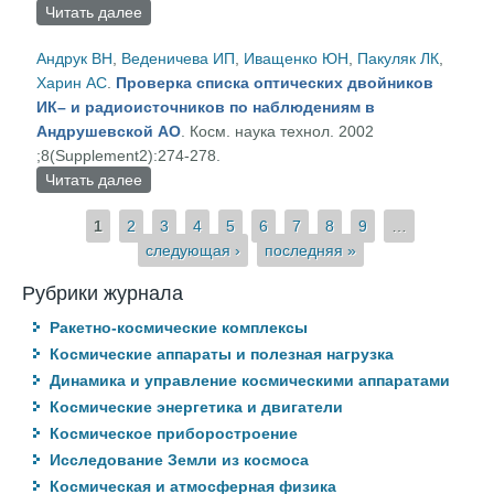
Читать далее
о Квазар ОН471: WSRT и РСДБ–наблюдения,
радиоспектр
Андрук ВН
,
Веденичева ИП
,
Иващенко ЮН
,
Пакуляк ЛК
,
Харин АС
.
Проверка списка оптических двойников
ИК– и радиоисточников по наблюдениям в
Андрушевской АО
. Косм. наука технол. 2002
;8(Supplement2):274-278.
Читать далее
о Проверка списка оптических двойников ИК– и
радиоисточников по наблюдениям в
Страницы
1
2
3
4
5
6
7
8
9
…
Андрушевской АО
следующая ›
последняя »
Рубрики журнала
Ракетно-космические комплексы
Космические аппараты и полезная нагрузка
Динамика и управление космическими аппаратами
Космические энергетика и двигатели
Космическое приборостроение
Исследование Земли из космоса
Космическая и атмосферная физика