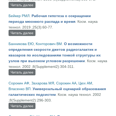
Читать далее
о О возможности детектирования заряженных
массивных частиц темной материи на
Бейкер РМЛ
.
Рабочая гипотеза о сокращении
искусственных спутниках акустическим
периода мюонного распада и время
. Косм. наука
методом
технол. 2019 ;25(3):60-77.
Читать далее
о Рабочая гипотеза о сокращении периода
мюонного распада и время
Банникова ЕЮ
,
Конторович ВM
.
О возможности
определения скорости джетов радиогалактик и
квазаров по исследованиям тонкой структуры их
узлов при высоком угловом разрешении
. Косм. наука
технол. 2002 ;8(Supplement2):304-311.
Читать далее
о О возможности определения скорости джетов
радиогалактик и квазаров по исследованиям
Сорокин АФ
,
Захарова МЯ
,
Сорокин АА
,
Цюх AM
,
тонкой структуры их узлов при высоком угловом
Власенко ВП
.
Универсальный сценарий образования
разрешении
галактических подсистем
. Косм. наука технол. 2002
;8(Supplement2):296-303.
Читать далее
о Универсальный сценарий образования
галактических подсистем