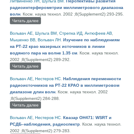
Литвиненко ЛН
,
Шульга ВМ
.
Перспективы развития
радиоинтерферометрии миллиметрового диапазона
волн
. Косм. наука технол. 2002 ;8(Supplement2):293-295.
Читать далее
о Перспективы развития
радиоинтерферометрии миллиметрового
Вольвач АЕ
,
Шульга ВМ
,
Стрепка ИД
,
Антюфеев АВ
,
диапазона волн
Мышенко ВВ
,
Вольвач ЛН
.
Изучение по наблюдениям
на РТ-22 крао мазерных источников в линии
водяного пара на волне 1.35 см
. Косм. наука технол.
2002 ;8(Supplement2):289-292.
Читать далее
о Изучение по наблюдениям на РТ-22 крао
мазерных источников в линии водяного пара на
Вольвач АЕ
,
Нестеров НС
.
Наблюдения переменности
волне 1.35 см
радиоисточников на РТ-22 КРАО в миллиметровом
диапазоне длин волн
. Косм. наука технол. 2002
;8(Supplement2):284-288.
Читать далее
о Наблюдения переменности радиоисточников
на РТ-22 КРАО в миллиметровом диапазоне
Вольвач АЕ
,
Нестеров НС
.
Квазар ОН471: WSRT и
длин волн
РСДБ–наблюдения, радиоспектр
. Косм. наука технол.
2002 ;8(Supplement2):279-283.