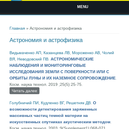
MENU
Вы здесь
Главная
» Астрономия и астрофизика
Астрономия и астрофизика
Видьмаченко АП
,
Казанцева ЛВ
,
Мороженко АВ
,
Чолий
ВЯ
,
Неводовский ПВ
.
АСТРОНОМИЧЕСКИЕ
НАБЛЮДЕНИЯ И МОНИТОРИНГОВЫЕ
ИССЛЕДОВАНИЯ ЗЕМЛИ С ПОВЕРХНОСТИ ИЛИ С
ОРБИТЫ ЛУНЫ И ИХ НАЗЕМНОЕ СОПРОВОЖДЕНИЕ
.
Косм. наука технол. 2019 ;25(5):25-75.
Читать далее
о АСТРОНОМИЧЕСКИЕ НАБЛЮДЕНИЯ И
МОНИТОРИНГОВЫЕ ИССЛЕДОВАНИЯ ЗЕМЛИ
Голубничий ПИ
,
Кудленко ВГ
,
Решетняк ДВ
.
О
С ПОВЕРХНОСТИ ИЛИ С ОРБИТЫ ЛУНЫ И ИХ
возможности детектирования заряженных
НАЗЕМНОЕ СОПРОВОЖДЕНИЕ
массивных частиц темной материи на
искусственных спутниках акустическим методом
.
Косм. наука технол. 2003 ;9(Supplement1):068-071.