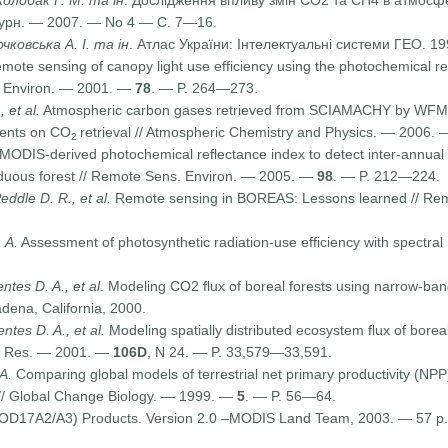
Жолобак Г. М. та ін
. Дослідження впливу змін СО2 та СН4 в атмосфе
 журн. — 2007. — No 4 — C. 7—16.
чковська А. І. та ін
. Атлас України: Інтелектуальні системи ГЕО. 
emote sensing of canopy light use efficiency using the photochemical r
s. Environ. — 2001. —
78
. — P. 264—273.
 et al.
Atmospheric carbon gases retrieved from SCIAMACHY by WFM
ments on CO
retrieval // Atmospheric Chemistry and Physics. — 2006.
2
 MODIS-derived photochemical reflectance index to detect inter-annual v
eciduous forest // Remote Sens. Environ. — 2005. —
98
. — P. 212—224.
ddle D. R., et al.
Remote sensing in BOREAS: Lessons learned // Re
 A.
Assessment of photosynthetic radiation-use efficiency with spectral 
tes D. A., et al
. Modeling CO2 flux of boreal forests using narrow-ban
ena, California, 2000.
tes D. A., et al.
Modeling spatially distributed ecosystem flux of boreal
s. Res. — 2001. —
106D
, N 24. — P. 33,579—33,591.
A.
Comparing global models of terrestrial net primary productivity (NPP):
y // Global Change Biology. — 1999. —
5
. — P. 56—64.
17A2/A3) Products. Version 2.0 –MODIS Land Team, 2003. — 57 p.