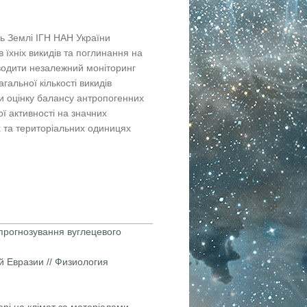
ь Землі ІГН НАН України
їхніх викидів та поглинання на
водити незалежний моніторинг
гальної кількості викидів
ти оцінку балансу антропогенних
ї активності на значних
х та територіальних одиницях
 прогнозування вуглецевого
 Евразии // Физиология