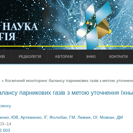
ХІВ
РЕДКОЛЕГІЯ
АВТОРАМ
ІНФО
КОНТАКТИ
)
» Космічний моніторинг балансу парникових газів з метою уточнення
лансу парникових газів з метою уточнення їхньо
осмосу
енко, ЮВ
,
Артеменко, ІГ
,
Жолобак, ГМ
,
Левчик, ОІ
,
Мовчан, ДМ
:03–14
02.003