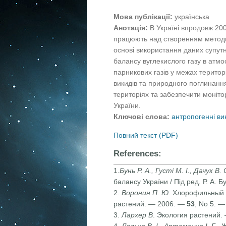
Мова публікації:
українська
Анотація:
В Україні впродовж 20
працюють над створенням методик
основі використання даних супут
балансу вуглекислого газу в атмо
парникових газів у межах територ
викидів та природного поглинанн
територіях та забезпечити моніт
України.
Ключові слова:
антропогенні ви
Повний текст (PDF)
References:
1.
Бунь Р. А., Густі М. І., Дачук В. 
балансу України / Під ред. Р. А. 
2.
Воронин П. Ю
. Хлорофильный 
растений. — 2006. —
53
, No 5. 
3.
Лархер В
. Экология растений. 