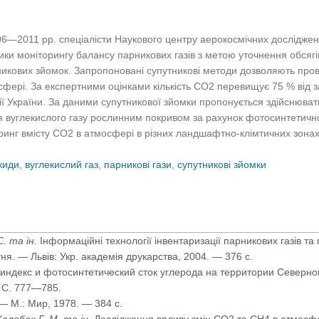
06—2011 рр. спеціалісти Наукового центру аерокосмічних досліджен
и моніторингу балансу парникових газів з метою уточнення обсягів 
никових зйомок. Запропоновані супутникові методи дозволяють про
сфері. За експертними оцінками кількість CO2 перевищує 75 % від за
ії України. За даними супутникової зйомки пропонується здійснюва
я вуглекислого газу рослинним покривом за рахунок фотосинтетично
оринг вмісту CO2 в атмосфері в різних ландшафтно-клімтичних зона
киди
,
вуглекислий газ
,
парникові гази
,
супутникові зйомки
С. та ін.
Інформаційні технології інвентаризації парникових газів та
Буня. — Львів: Укр. академія друкарства, 2004. — 376 с.
индекс и фотосинтетический сток углерода на территории Северной
— С. 777—785.
— М.: Мир, 1978. — 384 с.