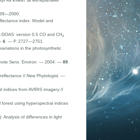
рі на клімат за матеріалами
1999—2000.
eflectance index. Model and
-DOAS: version 0.5 CO and CH
4
 —
6
. — P. 2727—2751.
ariations in the photosynthetic
mote Sens. Environ. — 2004. —
89
.
reflectance // New Phytologist. —
d indices from AVIRIS imagery //
 forest using hyperspectral indices
 Analysis of differences in light