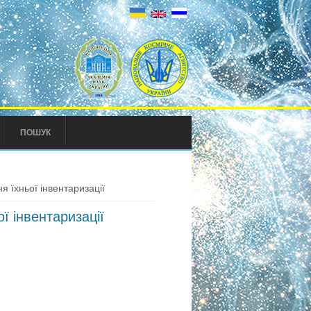
ПОШУК
 їхньої інвентаризації
ї інвентаризації