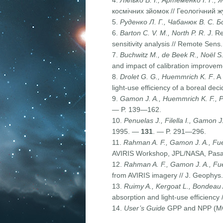
4.
Лялько В. І., Артеменко І. Г., 
космічних зйомок // Геологічний
5.
Руденко Л. Г., Чабанюк В. С. Бо
6.
Barton C. V. M., North P. R. J
. R
sensitivity analysis // Remote Sen
7.
Buchwitz M., de Beek R., Noël S.,
and impact of calibration improve
8.
Drolet G. G., Huemmrich K. F
. A
light-use efficiency of a boreal d
9.
Gamon J. A., Huemmrich K. F., Pe
— P. 139—162.
10.
Penuelas J., Filella I., Gamon J.
1995. —
131
. — P. 291—296.
11.
Rahman A. F., Gamon J. A., Fuen
AVIRIS Workshop, JPL/NASA, Pasad
12.
Rahman A. F., Gamon J. A., Fuen
from AVIRIS imagery // J. Geophy
13.
Ruimy A., Kergoat L., Bondeau 
absorption and light-use efficienc
14.
User’s Guide
GPP and NPP (MOD