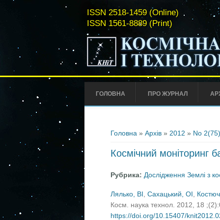
ISSN 2518-1459 (Online)
ISSN 1561-8889 (Print)
ГОЛОВНА
ПРО ЖУРНАЛ
АР
Ви є тут
Головна
»
Архів
»
2012
»
No 2(75
Космічний моніторинг ба
Рубрика:
Дослідження Землі з к
Лялько, ВІ
,
Сахацький, ОІ
,
Костюч
Косм. наука технол. 2012, 18 ;(2)
https://doi.org/10.15407/knit2012.