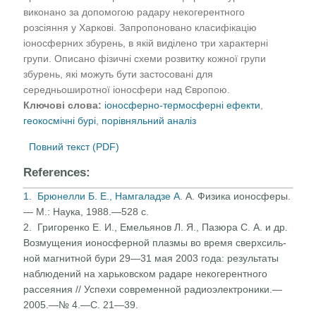
виконано за допомогою радару некогерентного
розсіяння у Харкові. Запропоновано класифікацію
іоносферних збурень, в якій виділено три характерні
групи. Описано фізичні схеми розвитку кожної групи
збурень, які можуть бути застосовані для
середньоширотної іоносфери над Європою.
Ключові слова:
іоносферно-термосферні ефекти
,
геокосмічні бурі
,
порівняльний аналіз
Повний текст (PDF)
References:
1. Брюнелли Б. Е., Намгаладзе А
. А. Физика ионосферы.
— М.: Наука, 1988.—528 с.
2. Григоренко Е. И., Емельянов Л. Я., Пазюра С. А. и др.
Возмущения ионосферной плазмы во время сверхсиль­
ной магнитной бури 29—31 мая 2003 года: результаты
наблюдений на харьковском радаре некогерентного
рассеяния // Успехи современной радиоэлектроники.—
2005.—№ 4.—С. 21—39.