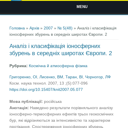
MENU
Ви є тут
Головна
»
Архів
»
2007
»
№ 5(48)
» Аналіз і класифікація
іоносферних збурень в середніх широтах Європи. 2
Аналіз і класифікація іоносферних
збурень в середніх широтах Європи. 2
Рубрика:
Космічна й атмосферна фізика
Григоренко, ОІ
,
Лисенко, ВМ
,
Таран, ВІ
,
Чорногор, ЛФ
Косм. наука технол. 2007, 13 ;(5):077-096
https://doi.org/10.15407/knit2007.05.077
Мова публікації:
російська
Анотація:
Наведено результати порівняльного аналізу
іоносферно-термосферних ефектів трьох геокосмічних
бур, які відрізняються за інтенсивністю та характером
протікання. Спостереження іоносферних збурень