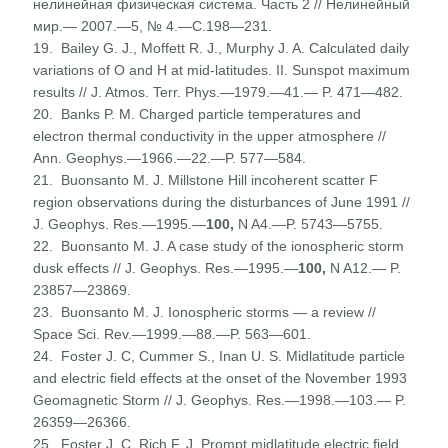
нелинейная физическая система. Часть 2 // Нелинейный
мир.— 2007.—5, № 4.—С.198—231.
19. Bailey G. J., Moffett R. J., Murphy J. A. Calculated daily
variations of О and H at mid-latitudes. II. Sunspot maximum
results // J. Atmos. Terr. Phys.—1979.—41.— P. 471—482.
20. Banks P. M. Charged particle temperatures and
electron thermal conductivity in the upper atmosphere //
Ann. Geophys.—1966.—22.—P. 577—584.
21. Buonsanto M. J. Millstone Hill incoherent scatter F
region observations during the disturbances of June 1991 //
J. Geophys. Res.—1995.—
100,
N A4.—P. 5743—5755.
22. Buonsanto M. J. A case study of the ionospheric storm
dusk effects // J. Geophys. Res.—1995.—
100,
N A12.— P.
23857—23869.
23. Buonsanto M. J. Ionospheric storms — a review //
Space Sci. Rev.—1999.—88.—P. 563—601.
24. Foster J. C, Cummer S., Inan U. S. Midlatitude particle
and electric field effects at the onset of the November 1993
Geomagnetic Storm // J. Geophys. Res.—1998.—103.— P.
26359—26366.
25. Foster J. C, Rich F. J. Prompt midlatitude electric field