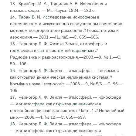
13. Кринберг И. А., Тащилин А. В. Ионосфера и
плазмос-фера. — М.: Наука. 1984.—190 с.
14. Таран В. И. Исследование ионосферы в
естественном и искусственно возмущенном состояниях
методом некоге­рентного рассеяния // Геомагнетизм и
аэрономия.— 2001.—41, №5.—С. 659—666.
15. Черногор Л. Ф. Физика Земли, атмосферы и
геокосмо­са в свете системной парадигмы //
Радиофизика и радиоастрономия.—2003.—8, № 1.—С.
59—106.
16. Черногор Л. Ф. Земля — атмосфера — геокосмос
как открытая динамическая нелинейная система //
Косміч­на наука і технологія.—2003.—9, № 5/6.—С. 96—
105.
17. Черногор Л. Ф. Земля — атмосфера — ионосфера
— магнитосфера как открытая динамическая
нелинейная физическая система. Часть 1 // Нелинейный
мир.— 2006.—4, № 12.—С. 655—697.
18. Черногор Л. Ф. Земля — атмосфера — ионосфера
— магнитосфера как открытая динамическая