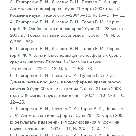
3. Григоренко Е. И., Лысенко В. Н., Пазюра С. А. и др.
Аномальная ионосферная буря 21 марта 2003 года. //
Космічна наука і технологія.—2004.—10, № 1.—С. 4— 11.
4. Григоренко Е. И., Лысенко В. Н., Таран В. И., Черно-
гор Л. Ф. Особенности ионосферной бури 20—23 марта
2003 г. // Геомагнетизм и аэрономия.—2005.—45, № 6.—
С.789—802.
5. Григоренко Е. И., Лысенко В. Н., Таран В. И., Черно-
гор Л. Ф. Анализ и классификация ионосферных бурь в
средних широтах Европы. 1 // Космічна наука і
технологія.—2007.—13, № 5.—С. 58—76.
6. Григоренко Е. И., Пазюра С. А., Пуляев В. А. и др.
Динамические процессы в ионосфере во время геокос­
мической бури 30 мая и затмения Солнца 31 мая 2003
года. // Космічна наука і технологія.—2004.—10, № 1.—С.
12—25.
7. Григоренко Е. И., Пазюра С. А., Таран В. И., Черно-гор
Л. Ф. Аномальная ионосферная буря 20—23 марта 2003
г.: результаты измерений и моделирования // Космічна
наука і технологія.—2005.—11, № 3/4.— С. 4—19.
8. Григоренко Е. И., Пазюра С. А., Таран В. И., Черногор