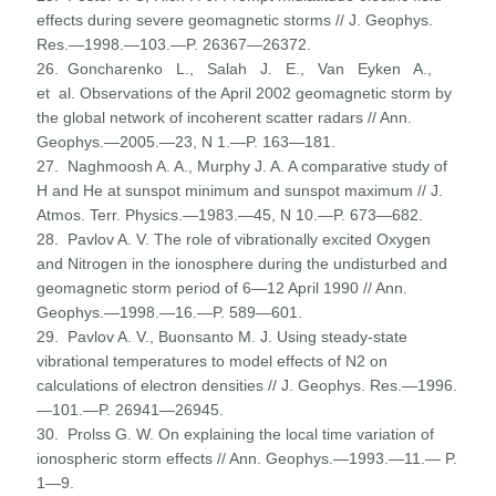
effects during severe geomagnetic storms // J. Geophys.
Res.—1998.—103.—P. 26367—26372.
26. Goncharenko L., Salah J. E., Van Eyken A.,
et al. Observations of the April 2002 geomagnetic storm by
the global network of incoherent scatter radars // Ann.
Geophys.—2005.—23, N 1.—P. 163—181.
27. Naghmoosh A. A., Murphy J. A. A comparative study of
H and He at sunspot minimum and sunspot maximum // J.
Atmos. Terr. Physics.—1983.—45, N 10.—P. 673—682.
28. Pavlov A. V. The role of vibrationally excited Oxygen
and Nitrogen in the ionosphere during the undisturbed and
geomagnetic storm period of 6—12 April 1990 // Ann.
Geophys.—1998.—16.—P. 589—601.
29. Pavlov A. V., Buonsanto M. J. Using steady-state
vibration­al temperatures to model effects of N2 on
calculations of electron densities // J. Geophys. Res.—1996.
—101.—P. 26941—26945.
30. Prolss G. W. On explaining the local time variation of
ionospheric storm effects // Ann. Geophys.—1993.—11.— P.
1—9.