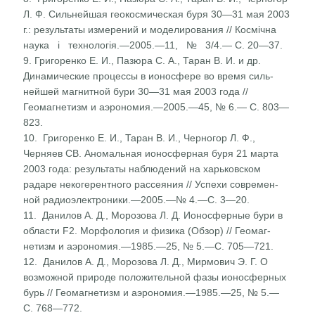
Л. Ф. Сильнейшая геокосмическая буря 30—31 мая 2003
г.: результаты измерений и моделирования // Космічна
наука і технологія.—2005.—11, № 3/4.— С. 20—37.
9. Григоренко Е. И., Пазюра С. А., Таран В. И. и др.
Динамические процессы в ионосфере во время силь­
нейшей магнитной бури 30—31 мая 2003 года //
Геомагнетизм и аэрономия.—2005.—45, № 6.— С. 803—
823.
10. Григоренко Е. И., Таран В. И., Черногор Л. Ф.,
Черняев СВ. Аномальная ионосферная буря 21 марта
2003 года: результаты наблюдений на харьковском
радаре некогерентного рассеяния // Успехи современ­
ной радиоэлектроники.—2005.—№ 4.—С. 3—20.
11. Данилов А. Д., Морозова Л. Д. Ионосферные бури в
области F2. Морфология и физика (Обзор) // Геомаг­
нетизм и аэрономия.—1985.—25, № 5.—С. 705—721.
12. Данилов А. Д., Морозова Л. Д., Мирмович Э. Г. О
возможной природе положительной фазы ионосферных
бурь // Геомагнетизм и аэрономия.—1985.—25, № 5.—
С. 768—772.