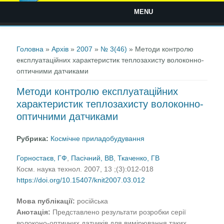
MENU
Ви є тут
Головна
»
Архів
»
2007
»
№ 3(46)
» Методи контролю
експлуатаційних характеристик теплозахисту волоконно-
оптичними датчиками
Методи контролю експлуатаційних
характеристик теплозахисту волоконно-
оптичними датчиками
Рубрика:
Космічне приладобудування
Горностаєв, ГФ
,
Пасічний, ВВ
,
Ткаченко, ГВ
Косм. наука технол. 2007, 13 ;(3):012-018
https://doi.org/10.15407/knit2007.03.012
Мова публікації:
російська
Анотація:
Представлено результати розробки серії
волоконо-оптичних датчиків для вимірювання таких