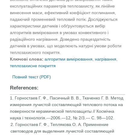
експлуатаційних параметрів теплозахисту, як лінійне
винесення маси, ефективний коефіцієнт поглинання,
падаючий променевий тепловий потік. Досліджуються
характеристики датчиків і обґрунтовується вибір
алгоритмів вимірювання в умовах конвективного і
радіаційного нагрівання. Доведено працездатність
датчиків в умовах, що моделюють натурні умови роботи
теплозахисного покриття.
Ключові слова:
алгоритми вимірювання
,
нагрівання
,
теплозахисне покриття
Повний текст (PDF)
References:
1. Горностаев Г. Ф., Пасичный В. В., Ткаченко Г. В. Метод
измерения лучистой составляющей теплового потока на
поверхности керамической теплозащиты // Космічна
наука і технологія.—2006.—12, № 2/3.— С. 98—102.
2. Горностаев Г. Ф., Теплякова О. А. Применение
световодов для выделения лучистой составляющей