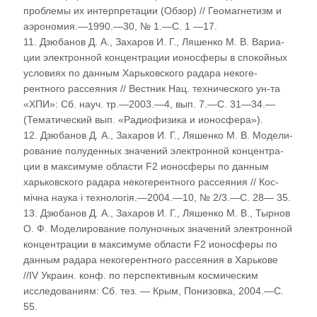
проблемы их интерпретации (Обзор) // Геомагнетизм и
аэрономия.—1990.—30, № 1.—С. 1 —17.
11. Дзюбанов Д. А., Захаров И. Г., Ляшенко М. В. Вариа­
ции электронной концентрации ионосферы в спокой­ных
условиях по данным Харьковского радара некоге­
рентного рассеяния // Вестник Нац. технического ун-та
«ХПИ»: Сб. науч. тр.—2003.—4, вып. 7.—С. 31—34.—
(Тематический вып. «Радиофизика и ионосфера»).
12. Дзюбанов Д. А., Захаров И. Г., Ляшенко М. В. Модели­
рование полуденных значений электронной концентра­
ции в максимуме области F2 ионосферы по данным
харьковского радара некогерентного рассеяния // Кос­
мічна наука і технологія.—2004.—10, № 2/3.—С. 28— 35.
13. Дзюбанов Д. А., Захаров И. Г., Ляшенко М. В., Тыр­нов
О. Ф. Моделирование полуночных значений элект­ронной
концентрации в максимуме области F2 ионос­феры по
данным радара некогерентного рассеяния в Харькове
//IV Украин. конф. по перспективным кос­мическим
исследованиям: Сб. тез. — Крым, Понизовка, 2004.—С.
55.