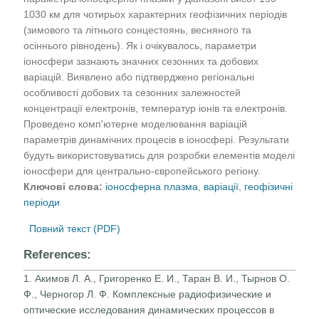
1030 км для чотирьох характерних геофізичних періодів
(зимового та літнього сонцестоянь, весняного та
осіннього рівнодень). Як і очікувалось, параметри
іоносфери зазнають значних сезонних та добових
варіацій. Виявлено або підтверджено регіональні
особливості добових та сезонних залежностей
концентрації електронів, температур іонів та електронів.
Проведено комп'ютерне моделювання варіацій
параметрів динамічних процесів в іоносфері. Результати
будуть використовуватись для розробки елементів моделі
іоносфери для центрально-європейського регіону.
Ключові слова:
іоносферна плазма
,
варіації
,
геофізичні
періоди
Повний текст (PDF)
References:
1. Акимов Л. А., Григоренко Е. И., Таран В. И., Тырнов О.
Ф., Черногор Л. Ф. Комплексные радиофизические и
оптические исследования динамических процессов в