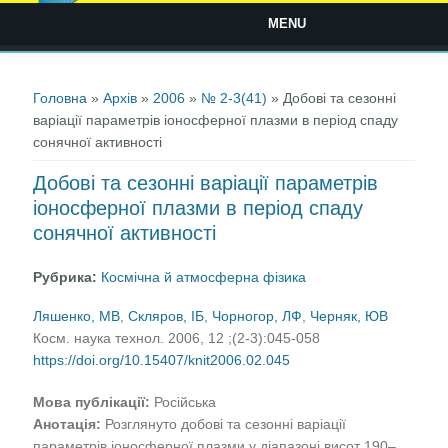
MENU
Ви є тут
Головна
»
Архів
»
2006
»
№ 2-3(41)
» Добові та сезонні
варіації параметрів іоносферної плазми в період спаду
сонячної активності
Добові та сезонні варіації параметрів
іоносферної плазми в період спаду
сонячної активності
Рубрика:
Космічна й атмосферна фізика
Ляшенко, МВ
,
Скляров, ІБ
,
Чорногор, ЛФ
,
Черняк, ЮВ
Косм. наука технол. 2006, 12 ;(2-3):045-058
https://doi.org/10.15407/knit2006.02.045
Мова публікації:
Російська
Анотація:
Розглянуто добові та сезонні варіації
параметрів іоносферної плазми у діапазоні висот 190–