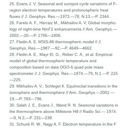
25. Evans J. V. Seasonal and sunspot cycle variations of F-
region electron temperatures and protonospheric heat
fluxes // J. Geophys. Res.—1973.—78, N 13.—P. 2344.
26. Farelo A. F., Herraiz M., Mikhailov A. V. Global morpho­
logy of night-time NmF2 enhancements // Ann. Geophys.—
2002,—20.—P. 1795—1806.
27. Fledin A. E. MSIS-86 thermospheric model // J.
Geophys. Res.—1987.—92,—P. 4649—4662.
28. Fledin A. E., Mayr El. G., Reber C. A., et al. Empirical
model of global thermospheric temperature and
composition based on data OGO-6 quad pole mass
spectrometer // J. Geophys. Res.—1974.—79, N 1.—P. 215
—225.
29. Mikhailov A. V., Schlegel K. Equinoctial transitions in the
ionosphere and thermosphere // Ann. Geophys.—2001.—
19.—P. 783—796.
30. Salah J. E., Evans J., Wand R. N. Seasonal variations in
the thermosphere above Millstone Hill // Radio Sci.— 1974.
—9, N 2,—P. 231—238.
31. Schunk R. W., Nagy A. F. Electron temperature in the F