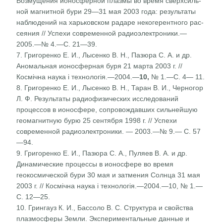
Возмущения ионосферной плазмы во время сверхсиль­
ной магнитной бури 29—31 мая 2003 года: результаты
наблюдений на харьковском радаре некогерентного рас­
сеяния // Успехи современной радиоэлектроники.—
2005.—№ 4.—С. 21—39.
7. Григоренко Е. И., Лысенко В. Н., Пазюра С. А. и др.
Аномальная ионосферная буря 21 марта 2003 г. //
Космічна наука і технологія.—2004.—
10,
№ 1.—С. 4— 11.
8. Григоренко Е. И., Лысенко В. Н., Таран В. И., Черно­гор
Л. Ф. Результаты радиофизических исследований
процессов в ионосфере, сопровождавших сильнейшую
геомагнитную бурю 25 сентября 1998 г. // Успехи
современной радиоэлектроники. — 2003.—№ 9.— С. 57
—94.
9. Григоренко Е. И., Пазюра С. А., Пуляев В. А. и др.
Динамические процессы в ионосфере во время
геокосмической бури 30 мая и затмения Солнца 31 мая
2003 г. // Космічна наука і технологія.—2004.—10, № 1.—
С. 12—25.
10. Грингауз К. И., Бассоло В. С. Структура и свойства
плазмосферы Земли. Экспериментальные данные и