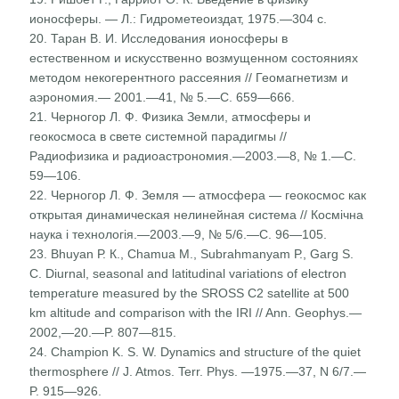
ионосфе­ры. — Л.: Гидрометеоиздат, 1975.—304 с.
20. Таран В. И. Исследования ионосферы в
естественном и искусственно возмущенном состояниях
методом некоге­рентного рассеяния // Геомагнетизм и
аэрономия.— 2001.—41, № 5.—С. 659—666.
21. Черногор Л. Ф. Физика Земли, атмосферы и
геокосмо­са в свете системной парадигмы //
Радиофизика и радиоастрономия.—2003.—8, № 1.—С.
59—106.
22. Черногор Л. Ф. Земля — атмосфера — геокосмос как
открытая динамическая нелинейная система // Косміч­на
наука і технологія.—2003.—9, № 5/6.—С. 96—105.
23. Bhuyan Р. К., Chamua М., Subrahmanyam Р., Garg S.
С. Diurnal, seasonal and latitudinal variations of electron
temperature measured by the SROSS C2 satellite at 500
km altitude and comparison with the IRI // Ann. Geophys.—
2002,—20.—P. 807—815.
24. Champion K. S. W. Dynamics and structure of the quiet
thermosphere // J. Atmos. Terr. Phys. —1975.—37, N 6/7.—
P. 915—926.