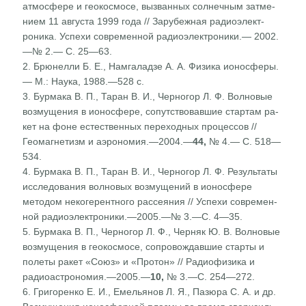
атмосфере и геокосмосе, вызванных солнечным затме­
нием 11 августа 1999 года // Зарубежная радиоэлект­
роника. Успехи современной радиоэлектроники.— 2002.
—№ 2.— С. 25—63.
2. Брюнелли Б. Е., Намгаладзе А. А. Физика ионосферы.
— М.: Наука, 1988.—528 с.
3. Бурмака В. П., Таран В. И., Черногор Л. Ф. Волновые
возмущения в ионосфере, сопутствовавшие стартам ра­
кет на фоне естественных переходных процессов //
Геомагнетизм и аэрономия.—2004.—
44,
№ 4.— С. 518—
534.
4. Бурмака В. П., Таран В. И., Черногор Л. Ф. Результа­ты
исследования волновых возмущений в ионосфере
методом некогерентного рассеяния // Успехи современ­
ной радиоэлектроники.—2005.—№ 3.—С. 4—35.
5. Бурмака В. П., Черногор Л. Ф., Черняк Ю. В. Волно­вые
возмущения в геокосмосе, сопровождавшие старты и
полеты ракет «Союз» и «Протон» // Радиофизика и
радиоастрономия.—2005.—
10,
№ 3.—С. 254—272.
6. Григоренко Е. И., Емельянов Л. Я., Пазюра С. А. и др.