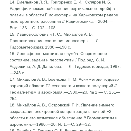
14. Емельянов Л. Я., Григоренко Е. И., Скляров И. Б.
Радиофизические наблюдения вертикального дрейфа
плазмы в области F ионосферы на Харьковском радаре
некогерентного рассеяния // Радиотехника.—2004.—
Вып. 136.—С. 102—108.
15. Иванов-Холодный Г. С., Михайлов А. В.
Прогнозирова­ние состояния ионосферы. — Л.:
Гидрометеоиздат, 1980.—190 с.
16. Ионосферно-магнитная служба. Современное
состоя­ние, задачи и перспективы / Под ред. С. И.
Авдюшина, А. Д. Данилова. — Л.: Гидрометеоиздат, 1987.
—243 с.
17. Михайлов А. В., Боенкова Н. М. Асимметрия годовых
вариаций области F2 северного и южного полушарий //
Геомагнетизм и аэрономия.—1980.—20, № 2.— С. 251—
254.
18. Михайлов А. В., Островский Г. И. Явление зимнего
возрастания электронной концентрации в ночной F2-
области и его возможное объяснение // Геомагнетизм и
аэрономия.—1980.—20, № 1.—С. 29—32.
19. Ришбет Г., Гарриот О. К. Введение в физику