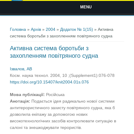
MENU
Ви є тут
Головна
»
Архів
»
2004
»
Додаток № 1(15)
» Активна
система боротьби з захопленням повітряного судна
Активна система боротьби з
захопленням повітряного судна
Ізвалов, АВ
Косм. наука технол. 2004, 10 ;(Supplement1):076-078
https://doi.org/10.15407/knit2004.01s.076
Мова публікації:
Російська
Анотація:
Подається ідея радикально нової системи
антитерористичного захисту повітряного судна, яка б
дозволила екіпажу за допомогою нових
високотехнологічних засобів контролювати ситуацію в
салоні та знешкоджувати терористів.