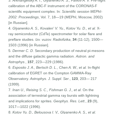
3.
Arkhangelsky A. I., Glyanenko A. S., Pavlov A. V.
Pre-flight
calibration of the ABC-F instrument of the CORONAS-F
scientific equipment complex. In:
Scientific session MEPhI-
2002: Proceedings
, Vol. 7, 18—19 (MEPhI, Moscow, 2002)
[in Russian].
4.
Glyanenko A. S., Kovalen' V. Yu., Kotov Yu. D., et al.
X-
ray semiconductor (CdTe) spectrometer for solar flare and
preflare studies.
Izv. vuzov. Radiofizika
,
34
(11-12), 1500—
1503 (1996) [in Russian].
5.
Dermer C. D
. Secondary production of neutral pi-mesons
and the diffuse galactic gamma radiation.
Astron. and
Astrophys
.,
157
, 223—229 (1986).
6.
Esposito J. A., Bertsch D. L., Chen A. W., et al.
In-flight
calibration of EGRET on the Compton GAMMA-Ray
Observatory.
Astrophys. J. Suppl. Ser
.,
123
, 203— 217
(1999).
7.
Inan U., Reising S. C., Fishman G. J., et al
. On the
association of terrestrial gamma ray bursts with lightning
and implications for sprites.
Geophys. Res. Lett
.,
23
(9),
1017—1022 (1996).
8.
Kotov Yu. D., Belousova I. V., Glyanenko A. S., et al
.