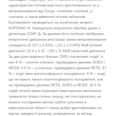
характеристик потоків жорсткого рентгенівського та γ-
випромінювання від Сонця, сонячних спалахів, γ-
спалахів, а також вивчення потоків нейтронів.
Експеримент проводиться на космічному апараті
КОРОНАС-Ф. Наводяться результати обробки даних з
детектора СОНГ-Д. За даними його політних калібровок
енергетичні діапазони реєстрації гамма-випромінювання
складають (0.127 ± 0.023) – (11.1 ± 0.043) МеВ (м'який
діапазон) і (4.4 ± 1.4) – (94 ± 3) МеВ (жорсткий діапазон).
За два роки виділено близько 2500 спалахових подій, із
них 8 % – сонячні спалахи, підтверджені даними GOES і
HESSI; 0.5 % – γ-спалахи, підтверджені даними НЕТЕ; 57
% – події явно магнітосферного походження; 8 % – події,
що не мають явного магнітосферного походження, але
не підтверджені даними НЕТЕ, GOES и HESSI; 26.5 %
подій склали квазістаціонарні екваторіальні висипання
тривалістю кілька сотень секунд, які спостерігались на
кількох послідовних витках орбіти супутника в
екваторіальній області і також добре ідентифіковані на
картах швидкості рахунку, усереднених за місяць.