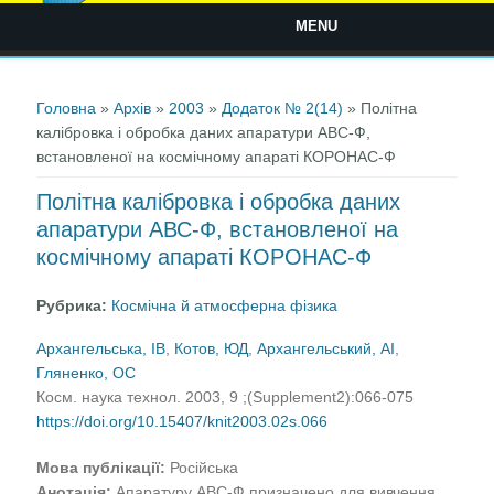
MENU
Ви є тут
Головна
»
Архів
»
2003
»
Додаток № 2(14)
» Політна
калібровка і обробка даних апаратури АВС-Ф,
встановленої на космічному апараті КОРОНАС-Ф
Політна калібровка і обробка даних
апаратури АВС-Ф, встановленої на
космічному апараті КОРОНАС-Ф
Рубрика:
Космічна й атмосферна фізика
Архангельська, ІВ
,
Котов, ЮД
,
Архангельський, АІ
,
Гляненко, ОС
Косм. наука технол. 2003, 9 ;(Supplement2):066-075
https://doi.org/10.15407/knit2003.02s.066
Мова публікації:
Російська
Анотація:
Апаратуру АВС-Ф призначено для вивчення