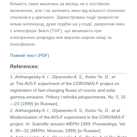
Кількість таких висипань за місяць не є постійною
величиною, але і не залежить явно від кількості сонячних
спалахів в γ-діапазоні. Зареєстровані події тривалістю
кілька мілісекунд, дуже подібні на γ-події, джерелом яких
є атмосфера Землі (TGF), що виникають при
електричних розрядах між верхнім шаром хмар та
іоносферою.
Повний текст (PDF)
References:
1.
Arkhangelsky A. I., Glyanenko A. S., Kotov Yu. D., et
al.
The AVS-F experiment of the CORONAS-F project on
registration of fast-changing fluxes of cosmic and solar
gamma-emission.
Pribory i tehnika jeksperimenta
, No. 5, 16
—23 (1999) [in Russian].
2.
Arkhangelsky A. I., Glyanenko A. S., Kotov Yu. D., et al
.
Modernization of the AVS-F experiment in the CORONAS-F
project. In:
Scientific session MEPhI-1999: Proceedings
, Vol.
4, 30—31 (MEPhI, Moscow, 1999) [in Russian].