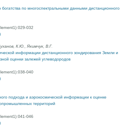
о богатства по многоспектральными данными дистанционного
plement1):029-032
)
уханов, К.Ю., Якимчук, В.Г.
ической информации дистанционного зондирования Земли и
зной оценки залежей углеводородов
plement1):038-040
)
го подхода и аэрокосмической информации к оценке
рнопромышленных территорий
plement1):041-046
)