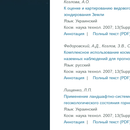
Козлова, А.О.
К оценке и картированию видовог
зондирования Земли
Язык:
Украинский
Косм. наука технол. 2007; 13(Sup
Аннотация
|
Полный текст (PDF
Федоровский, А.Д., Козлов, З.В., С
Комплексное использование косм
наземных наблюдений для прогно
Язык:
русский
Косм. наука технол. 2007; 13(Sup
Аннотация
|
Полный текст (PDF
Лищенко, Л.П.
Применение ландшафтно-системно
геоэкологического состояния го
Язык:
Украинский
Косм. наука технол. 2007; 13(Sup
Аннотация
|
Полный текст (PDF