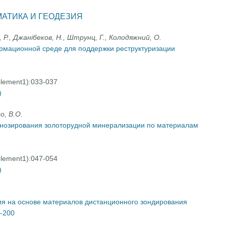
АТИКА И ГЕОДЕЗИЯ
 Р., Джанібеков, Н., Штрунц, Г., Колодяжний, О.
ормационной среде для поддержки реструктуризации
plement1):033-037
)
о, В.О.
нозирования золоторудной минерализации по материалам
plement1):047-054
)
я на основе материалов дистанционного зондирования
-200