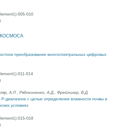
plement1):005-010
)
 КОСМОСА
остное преобразование многоспектральных цифровых
plement1):011-014
)
ляр, А.Л., Рябоконенко, А.Д., Фрейлихер, В.Д.
 Р-диапазоне с целью определения влажности почвы в
ских условиях
plement1):015-018
)