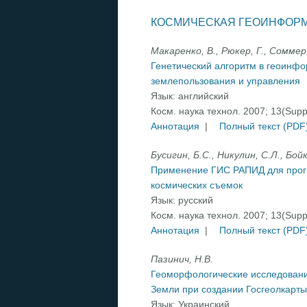
КОСМИЧЕСКАЯ ГЕОИНФОРМ
Макаренко, В., Рюкер, Г., Соммер,
Генетический алгоритм в геоинф
землепользования и управления
Язык:
английский
Косм. наука технол. 2007; 13(Sup
Аннотация
|
Полный текст (PDF
Бусигин, Б.С., Никулин, С.Л., Бойк
Применение ГИС РАПИД для прог
космических съемок
Язык:
русский
Косм. наука технол. 2007; 13(Sup
Аннотация
|
Полный текст (PDF
Пазинич, Н.В.
Геоморфологические исследовани
Земли при создании Госгеолкарты
Язык:
Украинский