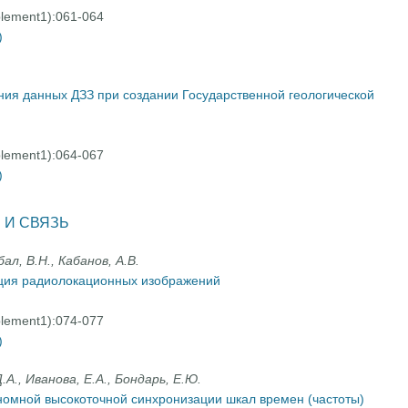
plement1):061-064
)
ия данных ДЗЗ при создании Государственной геологической
)
plement1):064-067
)
 И СВЯЗЬ
ал, В.Н., Кабанов, А.В.
ция радиолокационных изображений
plement1):074-077
)
А., Иванова, Е.А., Бондарь, Е.Ю.
номной высокоточной синхронизации шкал времен (частоты)