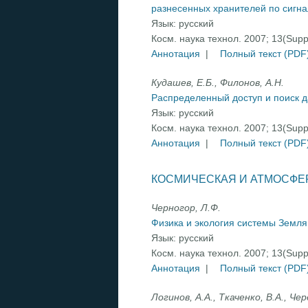
разнесенных хранителей по сигн
Язык:
русский
Косм. наука технол. 2007; 13(Sup
Аннотация
|
Полный текст (PDF
Кудашев, Е.Б., Филонов, А.Н.
Распределенный доступ и поиск 
Язык:
русский
Косм. наука технол. 2007; 13(Sup
Аннотация
|
Полный текст (PDF
КОСМИЧЕСКАЯ И АТМОСФЕ
Черногор, Л.Ф.
Физика и экология системы Земл
Язык:
русский
Косм. наука технол. 2007; 13(Sup
Аннотация
|
Полный текст (PDF
Логинов, А.А., Ткаченко, В.А., Че