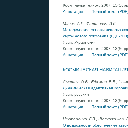
Косм. наука технол. 2007; 13(Sup
Аннотация
|
Полный текст (PDF
Мичак, А.Г., Филипович, В.Е.
Методические основы использован
карты нового поколения (ГДП-200
Язык:
Украинский
Косм. наука технол. 2007; 13(Sup
Аннотация
|
Полный текст (PDF
КОСМИЧЕСКАЯ НАВИГАЦИЯ
Сытник, О.В., Ефимов, В.Б., Цымб
Динамическая адаптивная коррек
Язык:
русский
Косм. наука технол. 2007; 13(Sup
Аннотация
|
Полный текст (PDF
Нестеренко, Г.В., Шелковенков, Д.
О возможности обеспечения авто