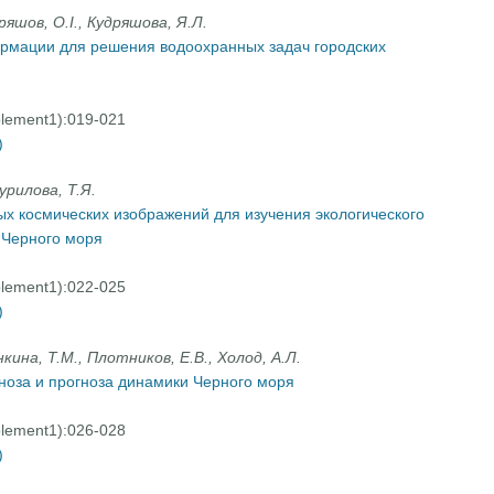
ряшов, О.I., Кудряшова, Я.Л.
рмации для решения водоохранных задач городских
plement1):019-021
)
урилова, Т.Я.
х космических изображений для изучения экологического
 Черного моря
plement1):022-025
)
кина, Т.М., Плотников, Е.В., Холод, А.Л.
ноза и прогноза динамики Черного моря
plement1):026-028
)