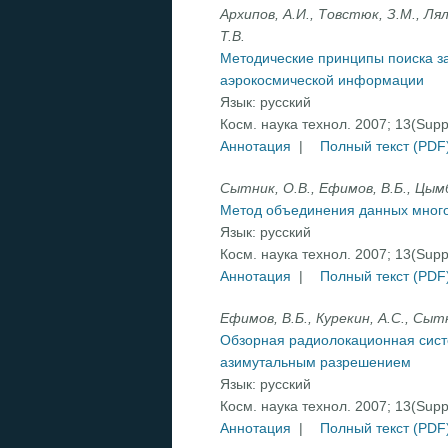
Архипов, А.И., Товстюк, З.М., Ляль
Т.В.
Методические принципы поиска з
аэрокосмической информации
Язык:
русский
Косм. наука технол. 2007; 13(Sup
Аннотация
|
Полный текст (PDF
Сытник, О.В., Ефимов, В.Б., Цымб
Метод объединения данных много
Язык:
русский
Косм. наука технол. 2007; 13(Sup
Аннотация
|
Полный текст (PDF
Ефимов, В.Б., Курекин, А.С., Сытн
Обзорная радиолокационная сис
азимутальным разрешением
Язык:
русский
Косм. наука технол. 2007; 13(Sup
Аннотация
|
Полный текст (PDF