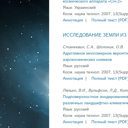
космического аппарата «Січ-2»
Язык:
Украинский
Косм. наука технол. 2007; 13(Sup
Аннотация
|
Полный текст (PDF
ИССЛЕДОВАНИЕ ЗЕМЛИ ИЗ
Станкевич, С.А., Шолоник, О.В.
Адаптивное многомерное вероятн
аэрокосмических снимков
Язык:
русский
Косм. наука технол. 2007; 13(Sup
Аннотация
|
Полный текст (PDF
Лялько, В.И., Вульфсон, Л.Д., Кот
Подповерхностное зондированиев
различных ландшафтно-климатиче
Язык:
русский
Косм. наука технол. 2007; 13(Sup
Аннотация
|
Полный текст (PDF