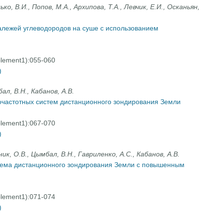
ко, В.И., Попов, М.А., Архипова, Т.А., Левчик, Е.И., Осканьян,
алежей углеводородов на суше с использованием
plement1):055-060
)
ал, В.Н., Кабанов, А.В.
частотных систем дистанционного зондирования Земли
plement1):067-070
)
ик, О.В., Цымбал, В.Н., Гавриленко, А.С., Кабанов, А.В.
тема дистанционного зондирования Земли с повышенным
plement1):071-074
)