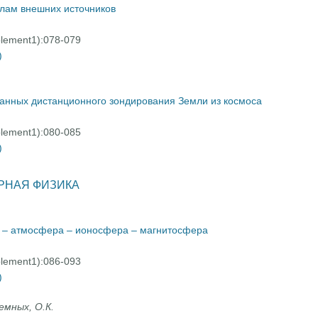
алам внешних источников
plement1):078-079
)
данных дистанционного зондирования Земли из космоса
plement1):080-085
)
РНАЯ ФИЗИКА
я – атмосфера – ионосфера – магнитосфера
plement1):086-093
)
ремных, О.К.