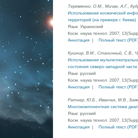
Теременко, О.М., Мичак, А.Г., Куд
Использование космической инфо
территорий (на примере г. Киева)
Язык:
Украинский
Косм. наука технол. 2007; 13(Sup
Аннотация
|
Полный текст (PDF
Кушнир, В.М., Станичный, С.В., Ч
Использование мультиспектральны
состояния северо-западной части
Язык:
русский
Косм. наука технол. 2007; 13(Sup
Аннотация
|
Полный текст (PDF
Ратнер, Ю.Б., Иванчик, М.В., Баян
Многокомпонентная система диаг
Язык:
русский
Косм. наука технол. 2007; 13(Sup
Аннотация
|
Полный текст (PDF