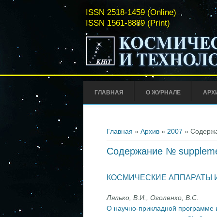
ISSN 2518-1459 (Online)
ISSN 1561-8889 (Print)
ГЛАВНАЯ
О ЖУРНАЛЕ
АРХ
Вы здесь
Главная
»
Архив
»
2007
» Содержа
Содержание № suppleme
КОСМИЧЕСКИЕ АППАРАТЫ 
Лялько, В.И., Оголенко, В.С.
О научно-прикладной программе и