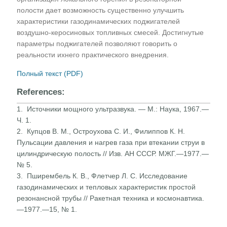
полости дает возможность существенно улучшить
характеристики газодинамических поджигателей
воздушно-керосиновых топливных смесей. Достигнутые
параметры поджигателей позволяют говорить о
реальности ихнего практического внедрения.
Полный текст (PDF)
References:
1. Источники мощного ультразвука. — М.: Наука, 1967.—
Ч. 1.
2. Купцов В. М., Остроухова С. И., Филиппов К. Н.
Пульсации давления и нагрев газа при втекании струи в
цилиндрическую полость // Изв. АН СССР. МЖГ.—1977.—
№ 5.
3. Пширембель К. В., Флетчер Л. С. Исследование
газодинамических и тепловых характеристик простой
резонансной трубы // Ракетная техника и космонавтика.
—1977.—15, № 1.