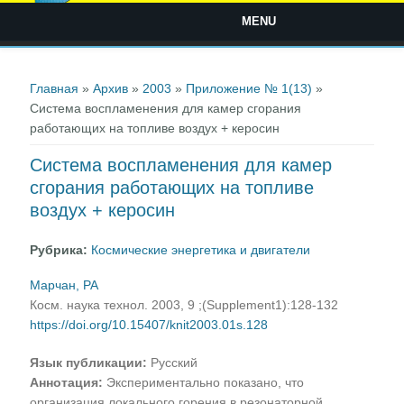
MENU
Вы здесь
Главная
»
Архив
»
2003
»
Приложение № 1(13)
»
Система воспламенения для камер сгорания
работающих на топливе воздух + керосин
Система воспламенения для камер
сгорания работающих на топливе
воздух + керосин
Рубрика:
Космические энергетика и двигатели
Марчан, РА
Косм. наука технол. 2003, 9 ;(Supplement1):128-132
https://doi.org/10.15407/knit2003.01s.128
Язык публикации:
Русский
Аннотация:
Экспериментально показано, что
организация локального горения в резонаторной