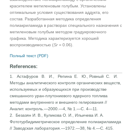
красителем метиленовым голубым. Установлены
оптимальные условия существования аддукта, его
состав. Разработанная методика определения
полиакриламида в растворах специального назначения с
метиленовым голубым методом градуировочного
графика. Методика характеризуется хорошей
воспроизводимостью (
Sr
= 0.06).
Полный текст (PDF)
References:
1. Астафуров В. И., Репина Е. Ю., Ровный С. И.
Методы аналитического контроля органических веществ,
используемых и образующихся при производстве
смешанного уран-плутониевого ядерного топлива
методами внутреннего и внешнего гелирования //
Аналит. контроль.—2000.—4, № 1.—С. 4—11.
2. Безазян И. В., Куликова О. И., Ильичева И. А.
Фототурбидиметрическое определение полиакриламида
// Заводская лаборатория.—1972.—38, № 4.—С. 415.