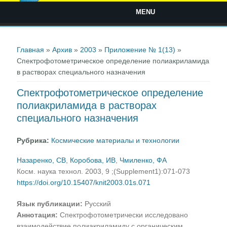
MENU
Вы здесь
Главная
»
Архив
»
2003
»
Приложение № 1(13)
»
Спектрофотометрическое определение полиакриламида
в растворах специального назначения
Спектрофотометрическое определение
полиакриламида в растворах
специального назначения
Рубрика:
Космические материалы и технологии
Назаренко, СВ
,
Коробова, ИВ
,
Чмиленко, ФА
Косм. наука технол. 2003, 9 ;(Supplement1):071-073
https://doi.org/10.15407/knit2003.01s.071
Язык публикации:
Русский
Аннотация:
Спектрофотометрически исследовано
взаимодействие полиакриламиду с органическим