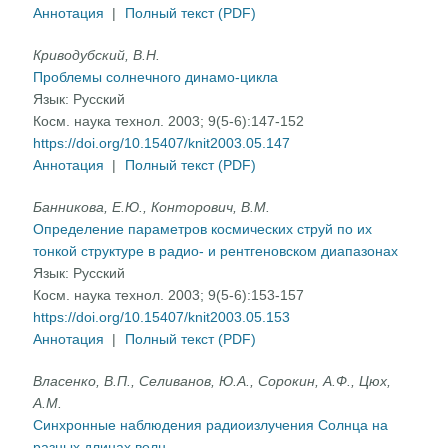
Аннотация
|
Полный текст (PDF)
Криводубский, В.Н.
Проблемы солнечного динамо-цикла
Язык:
Русский
Косм. наука технол. 2003; 9(5-6):147-152
https://doi.org/10.15407/knit2003.05.147
Аннотация
|
Полный текст (PDF)
Банникова, Е.Ю., Конторович, В.М.
Определение параметров космических струй по их
тонкой структуре в радио- и рентгеновском диапазонах
Язык:
Русский
Косм. наука технол. 2003; 9(5-6):153-157
https://doi.org/10.15407/knit2003.05.153
Аннотация
|
Полный текст (PDF)
Власенко, В.П., Селиванов, Ю.А., Сорокин, А.Ф., Цюх,
А.М.
Синхронные наблюдения радиоизлучения Солнца на
разных длинах волн