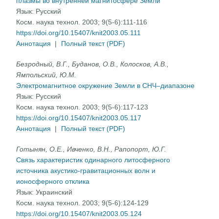
плазмы во внутренней магнитосфере Земли
Язык:
Русский
Косм. наука технол. 2003; 9(5-6):111-116
https://doi.org/10.15407/knit2003.05.111
Аннотация
|
Полный текст (PDF)
Безродный, В.Г., Буданов, О.В., Колосков, А.В.,
Ямпольский, Ю.М.
Электромагнитное окружение Земли в СНЧ–диапазоне
Язык:
Русский
Косм. наука технол. 2003; 9(5-6):117-123
https://doi.org/10.15407/knit2003.05.117
Аннотация
|
Полный текст (PDF)
Готынян, О.Е., Ивченко, В.Н., Рапопорт, Ю.Г.
Связь характеристик одинарного литосферного
источника акустико-гравитационных волн и
ионосферного отклика
Язык:
Украинский
Косм. наука технол. 2003; 9(5-6):124-129
https://doi.org/10.15407/knit2003.05.124