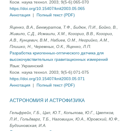
Косм. наука технол. 2003; 9(5-6):065-070
https://doi.org/10.15407/knit2003.05.065
Аннотация
|
Полный текст (PDF)
Яценко, В.А., Бекмуратов, Т.Ф., Бидюк, П.И., Бойко, В.,
Живило, С.Д., Исмаили, X.М., Козориз, В.В., Козориз,
А.В., Кунцевич, В.М., Набиев, О.М., Негрийко, А.М.,
Плишко, Н., Черемных, О.К., Яценко, Л.П.
Разработка криогенных-оптического датчика для
высокочувствительных гравитационных измерений
Язык:
Украинский
Косм. наука технол. 2003; 9(5-6):071-075
https://doi.org/10.15407/knit2003.05.071
Аннотация
|
Полный текст (PDF)
АСТРОНОМИЯ И АСТРОФИЗИКА
Гельфрейх, Г.Б., Цап, Ю.Т., Копылова, Ю.Г., Цветков,
Л.И., Гольдварг, Т.Б., Наговицин, Ю.А., Юровский, Ю.Ф.,
Будзиновская, И.А.