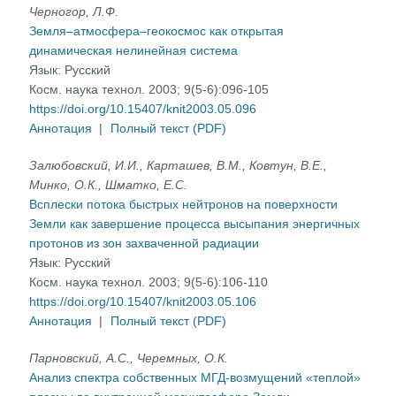
Черногор, Л.Ф.
Земля–атмосфера–геокосмос как открытая
динамическая нелинейная система
Язык:
Русский
Косм. наука технол. 2003; 9(5-6):096-105
https://doi.org/10.15407/knit2003.05.096
Аннотация
|
Полный текст (PDF)
Залюбовский, И.И., Карташев, В.М., Ковтун, В.Е.,
Минко, О.К., Шматко, Е.С.
Всплески потока быстрых нейтронов на поверхности
Земли как завершение процесса высыпания энергичных
протонов из зон захваченной радиации
Язык:
Русский
Косм. наука технол. 2003; 9(5-6):106-110
https://doi.org/10.15407/knit2003.05.106
Аннотация
|
Полный текст (PDF)
Парновский, А.С., Черемных, О.К.
Анализ спектра собственных МГД-возмущений «теплой»