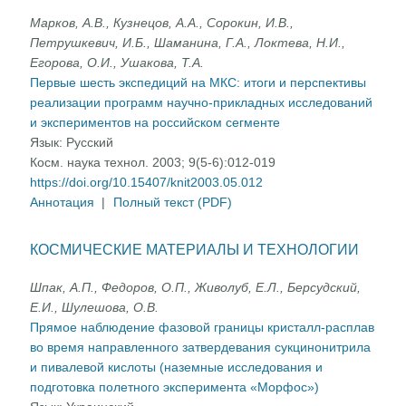
Марков, А.В., Кузнецов, А.А., Сорокин, И.В.,
Петрушкевич, И.Б., Шаманина, Г.А., Локтева, Н.И.,
Егорова, О.И., Ушакова, Т.А.
Первые шесть экспедиций на МКС: итоги и перспективы
реализации программ научно-прикладных исследований
и экспериментов на российском сегменте
Язык:
Русский
Косм. наука технол. 2003; 9(5-6):012-019
https://doi.org/10.15407/knit2003.05.012
Аннотация
|
Полный текст (PDF)
КОСМИЧЕСКИЕ МАТЕРИАЛЫ И ТЕХНОЛОГИИ
Шпак, А.П., Федоров, О.П., Живолуб, Е.Л., Берсудский,
Е.И., Шулешова, О.В.
Прямое наблюдение фазовой границы кристалл-расплав
во время направленного затвердевания сукцинонитрила
и пивалевой кислоты (наземные исследования и
подготовка полетного эксперимента «Морфос»)