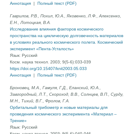
Аннотация
|
Полный текст (PDF)
Гаврилов, Р.В., Похил, Ю.А., Яковенко, Л.Ф., Алексенко,
Е.Н., Лотоцкая, В.А.
Исследование влияния факторов космического
пространства на циклическую долговечность материалов
в условиях реального космического полета. Космический
эксперимент «Пента-Усталость»
Язык:
Русский
Косм. наука технол. 2003; 9(5-6):033-039
https://doi.org/10.15407/knit2003.05.033
Аннотация
|
Полный текст (PDF)
Броновец, М.А., Гамуля, Г.Д., Еланский, Ю.А.,
Завгородный, Л.Т., Скороход, В.В., Солнцев, В.П., Сурду,
М.Н., Тихий, В.Г., Фролов, Г.А.
Орбитальный трибометр и новые материалы для
проведения космического эксперимента «Материал –
Трение»
Язык:
Русский
Косм. наука технол. 2003; 9(5-6):040-046