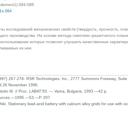
pplement1):084-088
01s.084
ты исследований механических свойств (твердость, прочность, пла
щего производства. На основе метода симплекс-решетчатого план
использование которых позволит улучшить качественные характери
ливаемых из нее.
1997) 267-278- RSR Technologies. Inc., 2777 Summons Freeway, Suite
ed 26 November 1996.
, Notin M. // Proc. LABAT'93. — Vama, Bulgaria, 1993.—42 p.
Sources.—1995.—53.—P. 207.
i. Stationary lead-acid battery with calcium alloy grids for use with sol