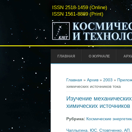
ISSN 2518-1459 (Online)
ISSN 1561-8889 (Print)
ГЛАВНАЯ
О ЖУРНАЛЕ
АРХ
Вы здесь
Главная
»
Архив
»
2003
»
Прилож
химических источников тока
Изучение механических
химических источников 
Рубрика:
Космические энергетик
Чаплыгина, ЮС
,
Стовпченко, АП
,