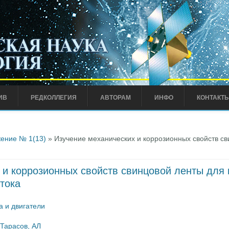
ИВ
РЕДКОЛЛЕГИЯ
АВТОРАМ
ИНФО
КОНТАКТ
ение № 1(13)
» Изучение механических и коррозионных свойств св
 и коррозионных свойств свинцовой ленты для
тока
а и двигатели
Тарасов, АЛ