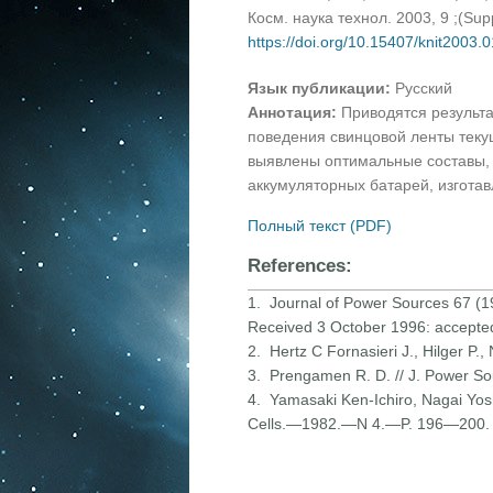
Косм. наука технол. 2003, 9 ;(Su
https://doi.org/10.15407/knit2003.
Язык публикации:
Русский
Аннотация:
Приводятся результа
поведения свинцовой ленты теку
выявлены оптимальные составы, 
аккумуляторных батарей, изготав
Полный текст (PDF)
References:
1. Journal of Power Sources 67 (
Received 3 October 1996: accept
2. Hertz С Fornasieri J., Hilger P.
3. Prengamen R. D. // J. Power 
4. Yamasaki Ken-Ichiro, Nagai Yoshik
Cells.—1982.—N 4.—P. 196—200.