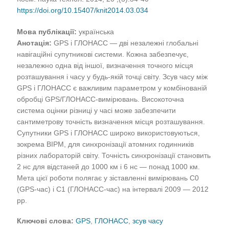
https://doi.org/10.15407/knit2014.03.034
Мова публікації:
українська
Анотація:
GPS і ГЛОНАСС — дві незалежні глобальні
навігаційні супутникові системи. Кожна забезпечує,
незалежно одна від іншої, визначення точного місця
розташування і часу у будь-якій точці світу. Зсув часу між
GPS і ГЛОНАСС є важливим параметром у комбінованій
обробці GPS/ГЛОНАСС-вимірювань. Високоточна
система оцінки різниці у часі може забезпечити
сантиметрову точність визначення місця розташування.
Супутники GPS і ГЛОНАСС широко використовуються,
зокрема BIPM, для синхронізації атомних годинників
різних лабораторій світу. Точність синхронізації становить
2 нс для відстаней до 1000 км і 6 нс — понад 1000 км.
Мета цієї роботи полягає у зіставленні вимірювань С0
(GPS-час) і С1 (ГЛОНАСС-час) на інтервалі 2009 — 2012
рр.
Ключові слова:
GPS
,
ГЛОНАСС
,
зсув часу