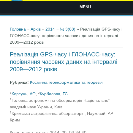
MENU
Ви є тут
Головна
»
Архів
»
2014
»
№ 3(88)
» Реалізація GPS-часу і
ГЛОНАСС-часу: порівняння часових даних на інтервалі
2009—2012 років
Реалізація GPS-часу і ГЛОНАСС-часу:
порівняння часових даних на інтервалі
2009—2012 років
Рубрика:
Космічна геоінформатика та геодезія
1
2
Корсунь, АО
,
Курбасова, ГС
1
Головна астрономiчна обсерваторiя Нацiональної
академії наук України, Київ
2
Кримська астрофізична обсерваторія, Науковий, АР
Крим
Косм. наука технол. 2014, 20 ;(3):34-40