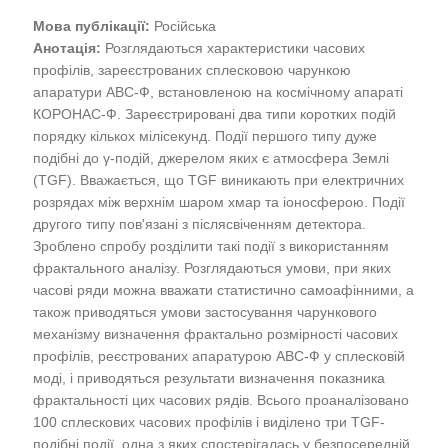
Мова публікації:
Російська
Анотація:
Розглядаються характеристики часових
профілів, зареєстрованих сплесковою чарункою
апаратури АВС-Ф, встановленою на космічному апараті
КОРОНАС-Ф. Зареєстрировані два типи коротких подій
порядку кількох мілісекунд. Події першого типу дуже
подібні до γ-подій, джерелом яких є атмосфера Землі
(TGF). Вважається, що TGF виникають при електричних
розрядах між верхнім шаром хмар та іоносферою. Події
другого типу пов'язані з післясвіченням детектора.
Зроблено спробу розділити такі події з використанням
фрактального аналізу. Розглядаються умови, при яких
часові ряди можна вважати статистично самоафінними, а
також приводяться умови застосування чарункового
механізму визначення фрактально розмірності часових
профілів, реєстрованих апаратурою АВС-Ф у сплесковій
моді, і приводяться результати визначення показника
фрактальності цих часових рядів. Всього проаналізовано
100 сплескових часових профілів і виділено три TGF-
подібні події, одна з яких спостерігалась у безпосередній