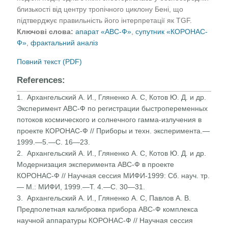
близькості від центру тропічного циклону Бені, що
підтверджує правильність його інтерпретації як TGF.
Ключові слова:
апарат «АВС-Ф»
,
супутник «КОРОНАС-
Ф»
,
фрактальний аналіз
Повний текст (PDF)
References:
1. Архангельский А. И., Гляненко А. С, Котов Ю. Д. и др.
Эксперимент АВС-Ф по регистрации быстропеременных
потоков космического и солнечного гамма-излучения в
проекте КОРОНАС-Ф // Приборы и техн. эксперимента.—
1999.—5.—С. 16—23.
2. Архангельский А. И., Гляненко А. С, Котов Ю. Д. и др.
Модернизация эксперимента АВС-Ф в проекте
КОРОНАС-Ф // Научная сессия МИФИ-1999: Сб. науч. тр.
— М.: МИФИ, 1999.—Т. 4.—С. 30—31.
3. Архангельский А. И., Гляненко А. С, Павлов А. В.
Пред­полетная калибровка прибора АВС-Ф комплекса
научной аппаратуры КОРОНАС-Ф // Научная сессия