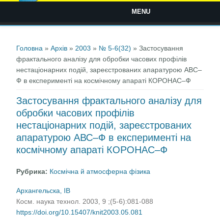
MENU
Ви є тут
Головна
»
Архів
»
2003
»
№ 5-6(32)
» Застосування
фрактального аналізу для обробки часових профілів
нестаціонарних подій, зареєстрованих апаратурою АВС–
Ф в експерименті на космічному апараті КОРОНАС–Ф
Застосування фрактального аналізу для
обробки часових профілів
нестаціонарних подій, зареєстрованих
апаратурою АВС–Ф в експерименті на
космічному апараті КОРОНАС–Ф
Рубрика:
Космічна й атмосферна фізика
Архангельска, ІВ
Косм. наука технол. 2003, 9 ;(5-6):081-088
https://doi.org/10.15407/knit2003.05.081