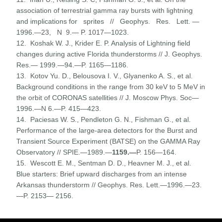
association of terrestrial gamma ray bursts with lightning
and implications for sprites // Geophys. Res. Lett. —
1996.—23, N 9.— P. 1017—1023.
12. Koshak W. J., Krider E. P. Analysis of Lightning field
changes during active Florida thunderstorms // J. Geophys.
Res.— 1999.—94.—P. 1165—1186.
13. Kotov Yu. D., Belousova I. V., Glyanenko A. S., et al.
Background conditions in the range from 30 keV to 5 MeV in
the orbit of CORONAS satellities // J. Moscow Phys. Soc—
1996.—N 6.—P. 415—423.
14. Paciesas W. S., Pendleton G. N., Fishman G., et al.
Perfor­mance of the large-area detectors for the Burst and
Transient Source Experiment (BATSE) on the GAMMA Ray
Observatory // SPIE.—1989.—
1159.—
P. 156—164.
15. Wescott E. M., Sentman D. D., Heavner M. J., et al.
Blue starters: Brief upward discharges from an intense
Arkansas thunderstorm // Geophys. Res. Lett.—1996.—23.
—P. 2153— 2156.