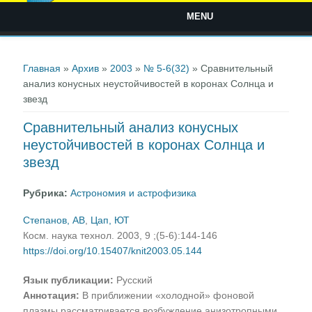
MENU
Вы здесь
Главная
»
Архив
»
2003
»
№ 5-6(32)
» Сравнительный
анализ конусных неустойчивостей в коронах Солнца и
звезд
Сравнительный анализ конусных
неустойчивостей в коронах Солнца и
звезд
Рубрика:
Астрономия и астрофизика
Степанов, АВ
,
Цап, ЮТ
Косм. наука технол. 2003, 9 ;(5-6):144-146
https://doi.org/10.15407/knit2003.05.144
Язык публикации:
Русский
Аннотация:
В приближении «холодной» фоновой
плазмы рассматривается возбуждение анизотропными