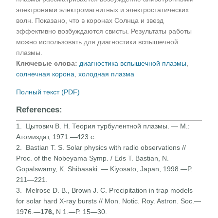
электронами электромагнитных и электростатических
волн. Показано, что в коронах Солнца и звезд
эффективно возбуждаются свисты. Результаты работы
можно использовать для диагностики вспышечной
плазмы.
Ключевые слова:
диагностика вспышечной плазмы
,
солнечная корона
,
холодная плазма
Полный текст (PDF)
References:
1. Цытович В. Н. Теория турбулентной плазмы. — М.:
Атомиздат, 1971.—423 с.
2. Bastian Т. S. Solar physics with radio observations //
Proc. of the Nobeyama Symp. / Eds T. Bastian, N.
Gopalswamy, K. Shibasaki. — Kiyosato, Japan, 1998.—P.
211—221.
3. Melrose D. В., Brown J. C. Precipitation in trap models
for solar hard X-ray bursts // Mon. Notic. Roy. Astron. Soc.—
1976.—
176,
N 1.—P. 15—30.