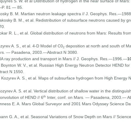
yres S. W. et al Distribution of hydrogen in the near surface of Mars:
P. 81 — 85.
kosky В. М. Martian neutron leakage spectra // J. Geophys. Res.—1
kosky В. М., et al. Redistribution of subsurface neutrons caused by gr
70.
kar R. L., et al. Global distribution of neutrons from Mars: Results f
ozyrev A. S., et al. 4-D Model of C0
deposition at north and south of
2
Mars. — Pasadena, 2003.—Abstract N 3080.
A ray production and transport in Mars // J. Geophys. Res.—1996.—
1
., Boynton W. V., et al. Russian High Energy Neutron Detector HEND fo
ract N 1550.
., Kozyrev A. S., et al. Maps of subsurface hydrogen from High Energy
ozyrev A. S. et al. Vertical distribution of shallow water in the distingu
th
convolution of HEND // 6
Inter, conf. on Mars. — Pasadena, 2003.— Ab
uinness E. A. Mars Global Surveyor and 2001 Mars Odyssey Science Da
mann G. A., et al. Seasonal Variations of Snow Depth on Mars // Sc