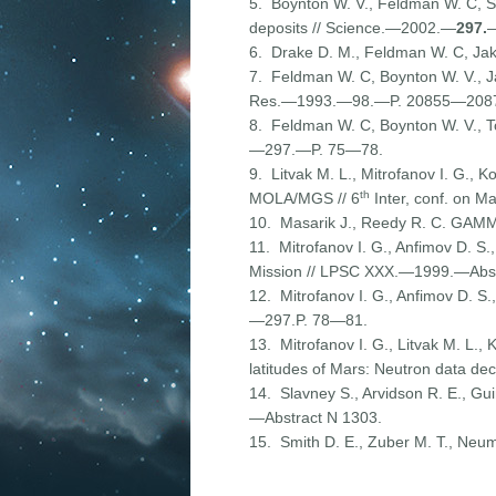
5. Boynton W. V., Feldman W. C, Squ
deposits // Science.—2002.—
297.
—
6. Drake D. M., Feldman W. C, Ja
7. Feldman W. C, Boynton W. V., Ja
Res.—1993.—98.—P. 20855—208
8. Feldman W. C, Boynton W. V., To
—297.—P. 75—78.
9. Litvak M. L., Mitrofanov I. G., K
th
MOLA/MGS // 6
Inter, conf. on 
10. Masarik J., Reedy R. C. GAMM
11. Mitrofanov I. G., Anfimov D. S
Mission // LPSC XXX.—1999.—Abst
12. Mitrofanov I. G., Anfimov D. S
—297.P. 78—81.
13. Mitrofanov I. G., Litvak M. L., K
latitudes of Mars: Neutron data de
14. Slavney S., Arvidson R. E., G
—Abstract N 1303.
15. Smith D. E., Zuber M. Т., Neu