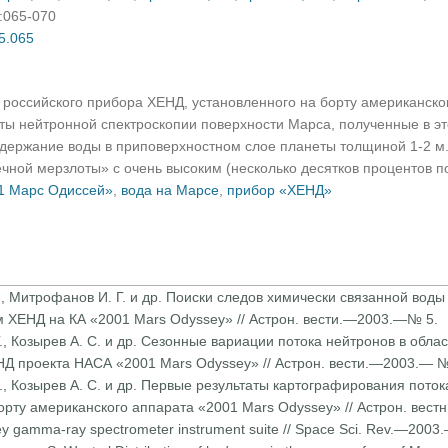
):065-070
05.065
российского прибора ХЕНД, установленного на борту американско
аты нейтронной спектроскопии поверхности Марса, полученные в 
держание воды в приповерхностном слое планеты толщиной 1-2 м. 
чной мерзлоты» с очень высоким (несколько десятков процентов п
1 Марс Одиссей»
,
вода на Марсе
,
прибор «ХЕНД»
 Л., Митрофанов И. Г. и др. Поиски следов химически связанной вод
 ХЕНД на КА «2001 Mars Odyssey» // Астрон. вести.—2003.—№ 5.
Г., Козырев А. С. и др. Сезонные вариации потока нейтронов в обл
Д про­екта НАСА «2001 Mars Odyssey» // Астрон. вести.—2003.— №
Л., Козырев А. С. и др. Первые результаты картографирования пото
рту американ­ского аппарата «2001 Mars Odyssey» // Астрон. вес
y gamma-ray spectrometer instrument suite // Space Sci. Rev.—2003