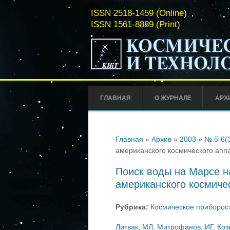
ISSN 2518-1459 (Online)
ISSN 1561-8889 (Print)
ГЛАВНАЯ
О ЖУРНАЛЕ
АРХ
Вы здесь
Главная
»
Архив
»
2003
»
№ 5-6(
американского космического апп
Поиск воды на Марсе н
американского космиче
Рубрика:
Космическое приборос
Литвак, МЛ
,
Митрофанов, ИГ
,
Коз