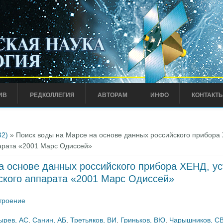
ИВ
РЕДКОЛЛЕГИЯ
АВТОРАМ
ИНФО
КОНТАКТ
32)
» Поиск воды на Марсе на основе данных российского прибора 
арата «2001 Марс Одиссей»
а основе данных российского прибора ХЕНД, ус
ского аппарата «2001 Марс Одиссей»
троение
ырев, АС
,
Санин, АБ
,
Третьяков, ВИ
,
Гриньков, ВЮ
,
Чарышников, С