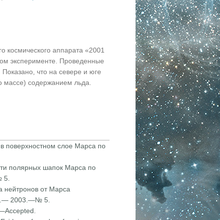
го космического аппарата «2001
этом эксперименте. Проведенные
Показано, что на севере и юге
о массе) содержанием льда.
ы в поверхностном слое Марса по
асти полярных шапок Марса по
 5.
ка нейтронов от Марса
тн.— 2003.—№ 5.
.—Accepted.