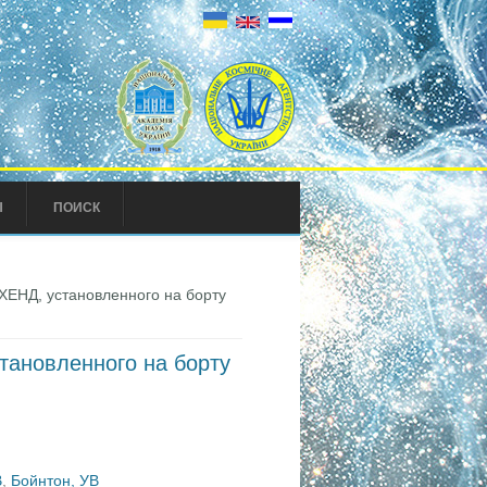
Ы
ПОИСК
ХЕНД, установленного на борту
тановленного на борту
В
,
Бойнтон, УВ