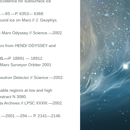
 Evidence for subsurface ice
988.—93.—P. 6353— 6368.
ound ice on Mars // J. Geophys.
rom Mars Odyssey // Science.—2002.
 Mars from HEND/ ODYSSEY and
01.—
P. 18891 — 18912.
r Mars Surveyor Orbiter 2001
 Neutron Detector // Science.—2002.
ishable regions at low and high
stract N 3080.
ta Archives // LPSC XXXIII.—2002.
ience.—2001.—294.— P. 2141—2146.