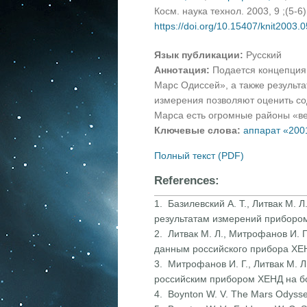
Косм. наука технол. 2003, 9 ;(5-6
https://doi.org/10.15407/knit2003.
Язык публикации:
Русский
Аннотация:
Подается концепция 
Марс Одиссей», а также результ
измерения позволяют оценить со
Марса есть огромные районы «ве
Ключевые слова:
аппарат «200
Полный текст (PDF)
References:
1. Базилевский А. Т., Литвак М.
результатам измерений прибором
2. Литвак М. Л., Митрофанов И. 
данным российского прибора ХЕН
3. Митрофанов И. Г., Литвак М. 
российским прибором ХЕНД на бо
4. Boynton W. V. The Mars Odysse