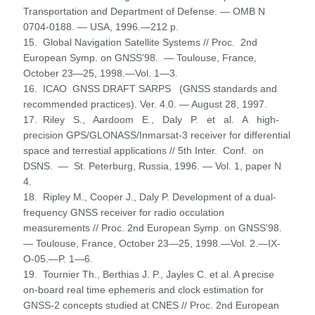
Transpor­tation and Department of Defense. — OMB N
0704-0188. — USA, 1996.—212 p.
15. Global Navigation Satellite Systems // Proc. 2nd
European Symp. on GNSS'98. — Toulouse, France,
October 23—25, 1998.—Vol. 1—3.
16. ICAO GNSS DRAFT SARPS (GNSS standards and
recom­mended practices). Ver. 4.0. — August 28, 1997.
17. Riley S., Aardoom E., Daly P. et al. A high-
precision GPS/GLONASS/Inmarsat-3 receiver for differential
space and terrestial applications // 5th Inter. Conf. on
DSNS. — St. Peterburg, Russia, 1996. — Vol. 1, paper N
4.
18. Ripley M., Cooper J., Daly P. Development of a dual-
frequency GNSS receiver for radio occulation
measurements // Proc. 2nd European Symp. on GNSS'98.
— Toulouse, France, October 23—25, 1998.—Vol. 2.—IX-
O-05.—P. 1—6.
19. Tournier Th., Berthias J. P., Jayles C. et al. A precise
on-board real time ephemeris and clock estimation for
GNSS-2 concepts studied at CNES // Proc. 2nd European