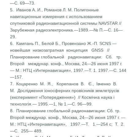
—С. 69—73.
5. Иванов А. И., Романов Л. М. Полигонные
навигационные измерения с использованием
спутниковой радионавигаци­онной системы NAVSTAR //
Зарубежная радиоэлектрони­ка.—1989.—№ П.—С. 16—
29.
6. Кампань П., Белой Б., Провензано Ж.-П. SCNS —
новей­шая низкозатратная концепция GNSS //
Планирование глобальной радионавигации: Сб. тр.
Второй междунар. конф., Москва, 24—26 июня 1997 г.
— М.: НТЦ «Интерна­вигация», 1997.—Т. 1. 1997.—С. 144
—157.
7. Коцаренко М. Я., Корепанов В. Є., Івченко В.
М. До­слідження іоносферних провісників землетрусів
(експери­мент «Попередження») // Космічна наука і
технологія.— 1995.—1, № 1.—С. 96—99.
8. Планирование глобальной радионавигации: Сб. тр.
Второй междунар. конф., Москва, 24—26 июня 1997 г. —
М.: НТЦ «Интернавигация», 1997.—Т. 1.—254 с; Т. 2.
—С. 255— 489.