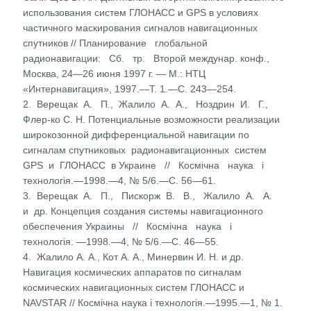
исполь­зования систем ГЛОНАСС и GPS в условиях
частичного маскирования сигналов навигационных
спутников // Пла­нирование глобальной
радионавигации: Сб. тр. Второй междунар. конф.,
Москва, 24—26 июня 1997 г. — М.: НТЦ
«Интернавигация», 1997.—Т. 1.—С. 243—254.
2. Верещак А. П., Жалило А. А., Ноздрин И. Г.,
Флер-ко С. Н. Потенциальные возможности реализации
широко­зонной дифференциальной навигации по
сигналам спутни­ковых радионавигационных систем
GPS и ГЛОНАСС в Украине // Космічна наука і
технологія.—1998.—4, № 5/6.—С. 56—61.
3. Верещак А. П., Пискорж В. В., Жалило А. А.
и др. Концепция создания системы навигационного
обеспечения Украины // Космічна наука і
технологія. —1998.—4, № 5/6.—С. 46—55.
4. Жалило А. А., Кот А. А., Минервин И. Н. и др.
Навигация космических аппаратов по сигналам
космических навига­ционных систем ГЛОНАСС и
NAVSTAR // Космічна наука і технологія.—1995.—1, № 1.