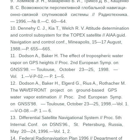
9. Хомяков Э. Н., Макаренко Б. И., Трикоз Д. В., Кащен­ко
В. С. Возможности перспективной глобальной навигаци-
онно-связной спутниковой системы // Радиотехника.
— 1996.—№ 8.—С. 60—64.
10. Dennehy С. J., Kia Т., Welch R. V. Attitude determination
and control subsystem for the TOPEX satellite // AIAA guid.
Navigation and control conf., Mineapolis, 15—17 August,
1988.—P. 655—665.
11. Dodson A., Baker H. The effect of tropospheric water
vapor on GPS heights // Proc. 2nd European Symp. on
GNSS'98. — Toulouse, October 23—25, 1998. —
Vol. 1.—V-P-02.— P. 1—5.
12. Dodson A., Baker H., Elgerd G., Rius A., Rothacher M.
The WAVEFRONT project on ground-based GPS
water vapor estimation // Proc. 2nd European Symp.
on GNSS'98. — Toulouse, October 23—25, 1998.—Vol. 1.
—V-O-08.—P. 1 — 6.
13. Differential Satellite Navigational System // Proc. 5th
Internal. Conf. on DSNS'96., St. Petersburg, Russia,
May 20—24, 1996.—Vol. 1, 2.
14. Federal Radionavigation Plan 1996 // Department of