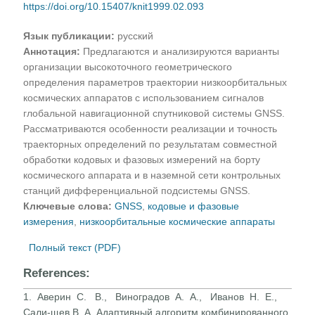
https://doi.org/10.15407/knit1999.02.093
Язык публикации:
русский
Аннотация:
Предлагаются и анализируются варианты
организации высокоточного геометрического
определения параметров траектории низкоорбитальных
космических аппаратов с использованием сигналов
глобальной навигационной спутниковой системы GNSS.
Рассматриваются особенности реализации и точность
траекторных определений по результатам совместной
обработки кодовых и фазовых измерений на борту
космического аппарата и в наземной сети контрольных
станций дифференциальной подсистемы GNSS.
Ключевые слова:
GNSS
,
кодовые и фазовые
измерения
,
низкоорбитальные космические аппараты
Полный текст (PDF)
References:
1. Аверин С. В., Виноградов А. А., Иванов Н. Е.,
Сали-щев В. А. Адаптивный алгоритм комбинированного