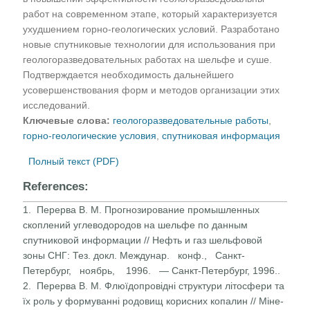
работ на современном этапе, который характеризуется
ухудшением горно-геологических условий. Разработано
новые спутниковые технологии для использования при
геологоразведовательных работах на шельфе и суше.
Подтверждается необходимость дальнейшего
усовершенствования форм и методов организации этих
исследований.
Ключевые слова:
геологоразведовательные работы
,
горно-геологические условия
,
спутниковая информация
Полный текст (PDF)
References:
1. Перерва В. М. Прогнозирование промышленных
скоплений углеводородов на шельфе по данным
спутниковой инфор­мации // Нефть и газ шельфовой
зоны СНГ: Тез. докл. Междунар. конф., Санкт-
Петербург, ноябрь, 1996. — Санкт-Петербург, 1996..
2. Перерва В. М. Флюїдопровідні структури літосфери та
їх роль у формуванні родовищ корисних копалин // Міне­