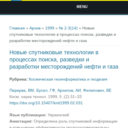
MENU
Вы здесь
Главная
»
Архив
»
1999
»
№ 2-3(14)
» Новые
спутниковые технологии в процессах поиска, разведки и
разработки месторождений нефти и газа
Новые спутниковые технологии в
процессах поиска, разведки и
разработки месторождений нефти и газа
Рубрика:
Космическая геоинформатика и геодезия
Перерва, ВМ
,
Бусел, ГФ
,
Архипов, АИ
,
Филипович, ВЕ
Косм. наука технол. 1999, 5 ;(2):31–33
https://doi.org/10.15407/knit1999.02.031
Язык публикации:
Украинский
Аннотация:
Определена роль спутниковой информации
в повышении эффективности геологоразведовальны