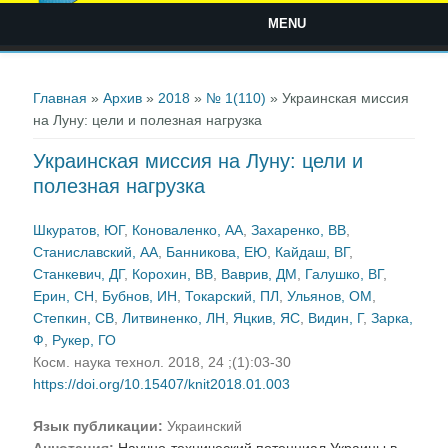
MENU
Вы здесь
Главная
»
Архив
»
2018
»
№ 1(110)
» Украинская миссия
на Луну: цели и полезная нагрузка
Украинская миссия на Луну: цели и
полезная нагрузка
Шкуратов, ЮГ
,
Коноваленко, АА
,
Захаренко, ВВ
,
Станиславский, АА
,
Банникова, ЕЮ
,
Кайдаш, ВГ
,
Станкевич, ДГ
,
Корохин, ВВ
,
Ваврив, ДМ
,
Галушко, ВГ
,
Ерин, СН
,
Бубнов, ИН
,
Токарский, ПЛ
,
Ульянов, ОМ
,
Степкин, СВ
,
Литвиненко, ЛН
,
Яцкив, ЯС
,
Видин, Г
,
Зарка,
Ф
,
Рукер, ГО
Косм. наука технол. 2018, 24 ;(1):03-30
https://doi.org/10.15407/knit2018.01.003
Язык публикации:
Украинский