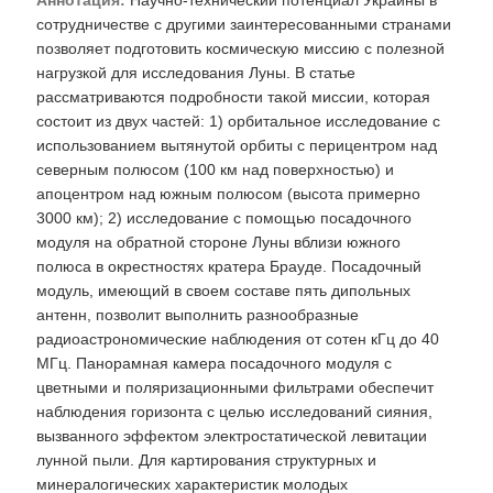
Аннотация:
Научно-технический потенциал Украины в
сотрудничестве с другими заинтересованными странами
позволяет подготовить космическую миссию с полезной
нагрузкой для исследования Луны. В статье
рассматриваются подробности такой миссии, которая
состоит из двух частей: 1) орбитальное исследование с
использованием вытянутой орбиты с перицентром над
северным полюсом (100 км над поверхностью) и
апоцентром над южным полюсом (высота примерно
3000 км); 2) исследование с помощью посадочного
модуля на обратной стороне Луны вблизи южного
полюса в окрестностях кратера Брауде. Посадочный
модуль, имеющий в своем составе пять дипольных
антенн, позволит выполнить разнообразные
радиоастрономические наблюдения от сотен кГц до 40
МГц. Панорамная камера посадочного модуля с
цветными и поляризационными фильтрами обеспечит
наблюдения горизонта с целью исследований сияния,
вызванного эффектом электростатической левитации
лунной пыли. Для картирования структурных и
минералогических характеристик молодых