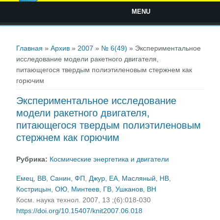
MENU
Вы здесь
Главная
»
Архив
»
2007
»
№ 6(49)
» Экспериментальное
исследование модели ракетного двигателя,
питающегося твердым полиэтиленовым стержнем как
горючим
Экспериментальное исследование
модели ракетного двигателя,
питающегося твердым полиэтиленовым
стержнем как горючим
Рубрика:
Космические энергетика и двигатели
Емец, ВВ
,
Санин, ФП
,
Джур, ЕА
,
Масляный, НВ
,
Кострицын, ОЮ
,
Минтеев, ГВ
,
Ушканов, ВН
Косм. наука технол. 2007, 13 ;(6):018-030
https://doi.org/10.15407/knit2007.06.018