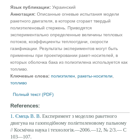
Язык публикации:
Украинский
Аннотация:
Описанные огневые испытания модели
ракетного двигателя, в котором сгорает твердый
полиэтиленовый стержень. Приводятся
экспериментально определенные величины тепловых
потоков, коэффициенты теплоотдачи, скорости
газификации. Результаты экспериментов могут быть
применены при проектировании ракет-носителей, в
которых оболочка бака из полиэтилена используется как
топливо.
Ключевые слова:
полиэтилен
,
ракеты-носители
,
топливо
Полный текст (PDF)
References:
1. Ємець В. В
. Експеримент з моделлю ракетного
двигуна на газоподібному поліетиленовому пальному
// Космічна наука і технологія.—2006.—12, № 2/3.— С
103—107.