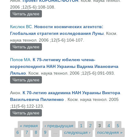
Анон.
Проект КОРОНАС-ФОТОН
. Косм. наука технол.
2006 ;12(5-6):108-108.
Читать далее
о Проект КОРОНАС-ФОТОН
Кислюк ВС
.
Новости космических агентств:
Глобальная стратегия исследования Луны
. Косм.
наука технол. 2006 ;12(5-6):104-107.
Читать далее
о Новости космических агентств: Глобальная
стратегия исследования Луны
Попов МА
.
К 75-летнему юбилею члена-
корреспондента НАН Украины Вадима Ивановича
Лялько
. Косм. наука технол. 2006 ;12(5-6):091-093.
Читать далее
о К 75-летнему юбилею члена-корреспондента
НАН Украины Вадима Ивановича Лялько
Анон.
К 70-летию академика HAH Украины Виктора
Васильевича Пилипенко
. Косм. наука технол. 2005
;11(5-6):122-123.
Читать далее
о К 70-летию академика HAH Украины Виктора
Васильевича Пилипенко
Страницы
« первая
‹ предыдущая
1
2
3
4
5
6
7
8
9
…
следующая ›
последняя »