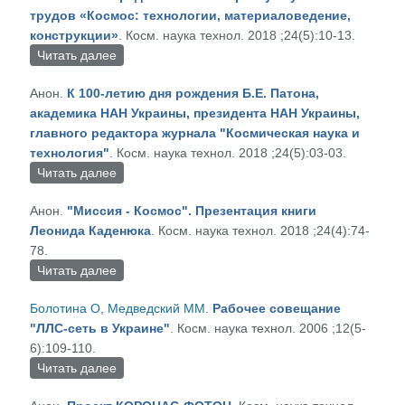
трудов «Космос: технологии, материаловедение,
конструкции»
. Косм. наука технол. 2018 ;24(5):10-13.
Читать далее
о Из архива научных работ и выступлений Б.Е.
Патона. Предисловие к сборнику научных
Анон.
К 100-летию дня рождения Б.Е. Патона,
трудов «Космос: технологии,
академика НАН Украины, президента НАН Украины,
материаловедение, конструкции»
главного редактора журнала "Космическая наука и
технология"
. Косм. наука технол. 2018 ;24(5):03-03.
Читать далее
о К 100-летию дня рождения Б.Е. Патона,
академика НАН Украины, президента НАН
Анон.
"Миссия - Космос". Презентация книги
Украины, главного редактора журнала
Леонида Каденюка
. Косм. наука технол. 2018 ;24(4):74-
"Космическая наука и технология"
78.
Читать далее
о "Миссия - Космос". Презентация книги
Леонида Каденюка
Болотина О
,
Медведский ММ
.
Рабочее совещание
"ЛЛС-сеть в Украине"
. Косм. наука технол. 2006 ;12(5-
6):109-110.
Читать далее
о Рабочее совещание "ЛЛС-сеть в Украине"