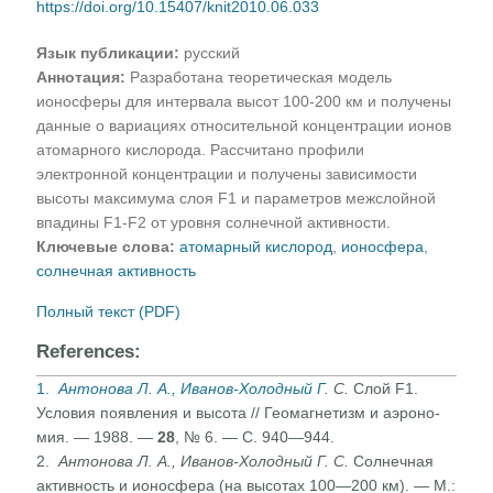
https://doi.org/10.15407/knit2010.06.033
Язык публикации:
русский
Аннотация:
Разработана теоретическая модель
ионосферы для интервала высот 100-200 км и получены
данные о вариациях относительной концентрации ионов
атомарного кислорода. Рассчитано профили
электронной концентрации и получены зависимости
высоты максимума слоя F1 и параметров межслойной
впадины F1-F2 от уровня солнечной активности.
Ключевые слова:
атомарный кислород
,
ионосфера
,
солнечная активность
Полный текст (PDF)
References:
1.
Антонова Л. А., Иванов-Холодный Г
. С.
Слой F1.
Усло­вия появления и высота // Геомагнетизм и аэроно­
мия. — 1988. —
28
, № 6. — С. 940—944.
2.
Антонова Л. А., Иванов-Холодный Г. С.
Солнечная
ак­тивность и ионосфера (на высотах 100—200 км). — М.: