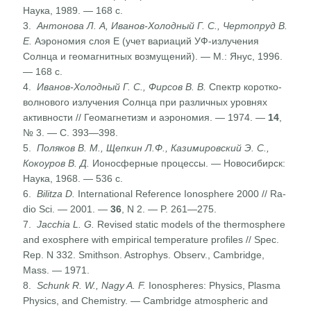
Наука, 1989. — 168 с.
3.
Антонова Л. А, Иванов-Холодный Г. С., Чертопруд В.
Е.
Аэрономия слоя E (учет вариаций УФ-излучения
Солнца и геомагнитных возмущений). — М.: Янус, 1996.
— 168 с.
4.
Иванов-Холодный Г. С., Фирсов В. В.
Спектр коротко­
волнового излучения Солнца при различных уровнях
активности // Геомагнетизм и аэрономия. — 1974. —
14
,
№ 3. — С. 393—398.
5.
Поляков В. М., Щепкин Л.Ф., Казимировский Э. С.,
Кокоуров В. Д.
Ионосферные процессы. — Новосибирск:
Наука, 1968. — 536 с.
6.
Bilitza D.
International Reference Ionosphere 2000 // Ra­
dio Sci. — 2001. —
36
, N 2. — P. 261—275.
7.
Jacchia L. G.
Revised static models of the thermosphere
and exosphere with empirical temperature profiles // Spec.
Rep. N 332. Smithson. Astrophys. Observ., Cambridge,
Mass. — 1971.
8.
Schunk R. W., Nagy A. F.
Ionospheres: Physics, Plasma
Physics, and Chemistry. — Cambridge atmospheric and